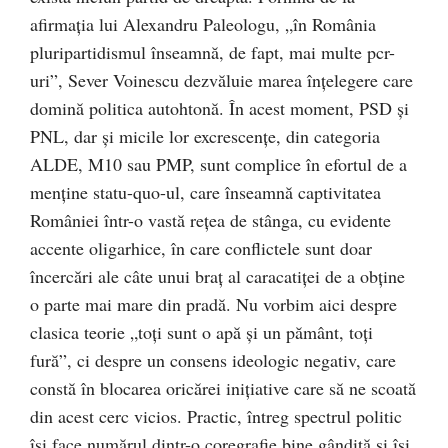
afirmaţia lui Alexandru Paleologu, „în România
pluripartidismul înseamnă, de fapt, mai multe pcr-
uri”, Sever Voinescu dezvăluie marea înţelegere care
domină politica autohtonă. În acest moment, PSD şi
PNL, dar şi micile lor excrescenţe, din categoria
ALDE, M10 sau PMP, sunt complice în efortul de a
menţine statu-quo-ul, care înseamnă captivitatea
României într-o vastă reţea de stânga, cu evidente
accente oligarhice, în care conflictele sunt doar
încercări ale câte unui braţ al caracatiţei de a obţine
o parte mai mare din pradă. Nu vorbim aici despre
clasica teorie „toţi sunt o apă şi un pământ, toţi
fură”, ci despre un consens ideologic negativ, care
constă în blocarea oricărei iniţiative care să ne scoată
din acest cerc vicios. Practic, întreg spectrul politic
îşi face numărul dintr-o coregrafie bine gândită şi îşi