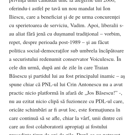
oferindu-i astfel pe tavă un nou mandat lui Ion
Iliescu, care a beneficiat şi de pe urma concurenţei
cu sperietoarea de serviciu, Vadim. Apoi, liberalii s-
au aliat fără jenă cu duşmanul tradiţional – vorbim,
repet, despre perioada post-1989 – şi au făcut
politica social-democraţilor sub umbrela încăpătoare
a securistului redenumit conservator Voiculescu. În
cele din urmă, după ani de zile în care Traian
Băsescu şi partidul lui au fost principalul inamic – aş
spune chiar că PNL-ul lui Crin Antonescu nu a avut
practic nicio platformă în afară de „Jos Băsescu!” -,
nu au ezitat nicio clipă să fuzioneze cu PDL-ul care,
oricâte schimbări ar fi avut loc, este formaţiunea în
care continuă să se afle, chiar la vârf, unii dintre cei
care au fost colaboratorii apropiaţi ai fostului
preşedinte timp de ani de zile. După ce au petrecut