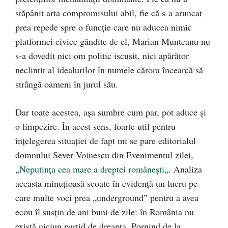
stăpânit arta compromisului abil, fie că s-a aruncat
prea repede spre o funcţie care nu aducea nimic
platformei civice gândite de el, Marian Munteanu nu
s-a dovedit nici om politic iscusit, nici apărător
neclintit al idealurilor în numele cărora încearcă să
strângă oameni în jurul său.
Dar toate acestea, aşa sumbre cum par, pot aduce şi
o limpezire. În acest sens, foarte util pentru
înţelegerea situaţiei de fapt mi se pare editorialul
domnului Sever Voinescu din Evenimentul zilei,
„
Neputinţa cea mare a dreptei româneşti
„. Analiza
aceasta minuţioasă scoate în evidenţă un lucru pe
care multe voci prea „underground” pentru a avea
ecou îl susţin de ani buni de zile: în România nu
există niciun partid de dreapta. Pornind de la