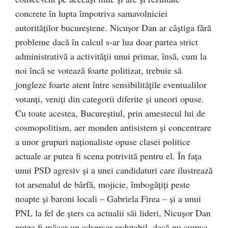
concrete în lupta împotriva samavolniciei
autorităţilor bucureştene. Nicuşor Dan ar câştiga fără
probleme dacă în calcul s-ar lua doar partea strict
administrativă a activităţii unui primar, însă, cum la
noi încă se votează foarte politizat, trebuie să
jongleze foarte atent între sensibilităţile eventualilor
votanţi, veniţi din categorii diferite şi uneori opuse.
Cu toate acestea, Bucureştiul, prin amestecul lui de
cosmopolitism, aer monden antisistem şi concentrare
a unor grupuri naţionaliste opuse clasei politice
actuale ar putea fi scena potrivită pentru el. În faţa
unui PSD agresiv şi a unei candidaturi care ilustrează
tot arsenalul de bârfă, mojicie, îmbogăţiţi peste
noapte şi baroni locali – Gabriela Firea – şi a unui
PNL la fel de şters ca actualii săi lideri, Nicuşor Dan
putea fi măcar un adversar redutabil, dacă nu cumva