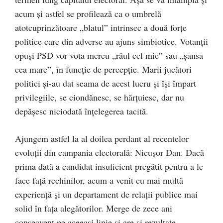
acum şi astfel se profilează ca o umbrelă
atotcuprinzătoare „blatul” intrinsec a două forţe
politice care din adverse au ajuns simbiotice. Votanţii
opuşi PSD vor vota mereu „răul cel mic” sau „şansa
cea mare”, în funcţie de percepţie. Marii jucători
politici şi-au dat seama de acest lucru şi îşi împart
privilegiile, se ciondănesc, se hărţuiesc, dar nu
depăşesc niciodată înţelegerea tacită.
Ajungem astfel la al doilea perdant al recentelor
evoluţii din campania electorală: Nicuşor Dan. Dacă
prima dată a candidat insuficient pregătit pentru a le
face faţă rechinilor, acum a venit cu mai multă
experienţă şi un departament de relaţii publice mai
solid în faţa alegătorilor. Merge de zece ani
consecvent pe aceeaşi linie şi are şi rezultate