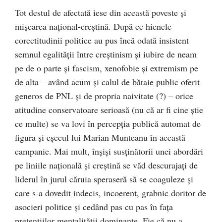
Tot destul de afectată iese din această poveste şi
mişcarea naţional-creştină. După ce hienele
corectitudinii politice au pus încă odată insistent
semnul egalităţii între creştinism şi iubire de neam
pe de o parte şi fascism, xenofobie şi extremism pe
de alta – având acum şi calul de bătaie public oferit
generos de PNL şi de propria naivitate (?) – orice
atitudine conservatoare serioasă (nu că ar fi cine ştie
ce multe) se va lovi în percepţia publică automat de
figura şi eşecul lui Marian Munteanu în această
campanie. Mai mult, înşişi susţinătorii unei abordări
pe liniile naţională şi creştină se văd descurajaţi de
liderul în jurul căruia speraseră să se coaguleze şi
care s-a dovedit indecis, incoerent, grabnic doritor de
asocieri politice şi cedând pas cu pas în faţa
pretenţiilor mentalităţii dominante. Fie că nu a