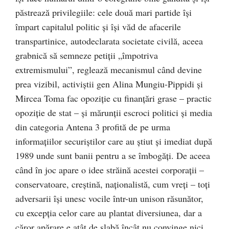
păstrează privilegiile: cele două mari partide îşi
împart capitalul politic şi îşi văd de afacerile
transpartinice, autodeclarata societate civilă, aceea
grabnică să semneze petiţii „împotriva
extremismului”, reglează mecanismul când devine
prea vizibil, activiştii gen Alina Mungiu-Pippidi şi
Mircea Toma fac opoziţie cu finanţări grase – practic
opoziţie de stat – şi mărunţii escroci politici şi media
din categoria Antena 3 profită de pe urma
informaţiilor securiştilor care au ştiut şi imediat după
1989 unde sunt banii pentru a se îmbogăţi. De aceea
când în joc apare o idee străină acestei corporaţii –
conservatoare, creştină, naţionalistă, cum vreţi – toţi
adversarii îşi unesc vocile într-un unison răsunător,
cu excepţia celor care au plantat diversiunea, dar a
căror apărare e atât de slabă încât nu convinge nici