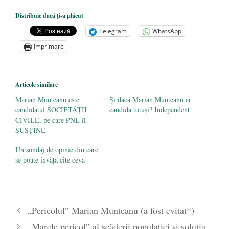
Despre rock şi propagandă sau Nu tot ce
Distribuie dacă ți-a plăcut
zboară se mănâncă
- 19 iunie 2020
Telegram
WhatsApp
„Arest” – încercare de cronică
- 29
Imprimare
octombrie 2019
Demascarea eşuată sau despre presă,
istorie şi ministere ale adevărului
- 9
Articole similare
august 2018
Marian Munteanu este
Și dacă Marian Munteanu ar
candidatul SOCIETĂŢII
candida totuși? Independent!
CIVILE, pe care PNL îl
SUSŢINE
Un sondaj de opinie din care
se poate învăța cîte ceva
„Pericolul” Marian Munteanu (a fost evitat*)
„Marele pericol” al scăderii populaţiei şi soluţia