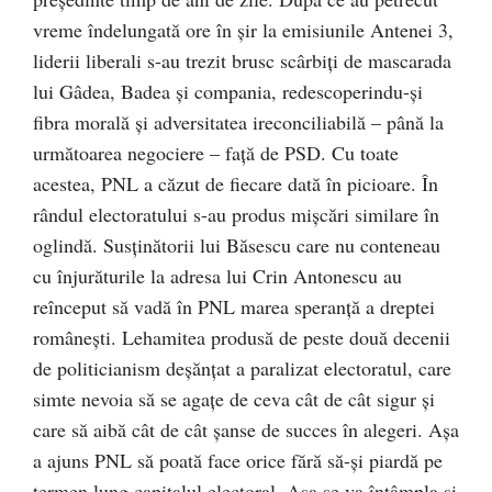
vreme îndelungată ore în şir la emisiunile Antenei 3,
liderii liberali s-au trezit brusc scârbiţi de mascarada
lui Gâdea, Badea şi compania, redescoperindu-şi
fibra morală şi adversitatea ireconciliabilă – până la
următoarea negociere – faţă de PSD. Cu toate
acestea, PNL a căzut de fiecare dată în picioare. În
rândul electoratului s-au produs mişcări similare în
oglindă. Susţinătorii lui Băsescu care nu conteneau
cu înjurăturile la adresa lui Crin Antonescu au
reînceput să vadă în PNL marea speranţă a dreptei
româneşti. Lehamitea produsă de peste două decenii
de politicianism deşănţat a paralizat electoratul, care
simte nevoia să se agaţe de ceva cât de cât sigur şi
care să aibă cât de cât şanse de succes în alegeri. Aşa
a ajuns PNL să poată face orice fără să-şi piardă pe
termen lung capitalul electoral. Aşa se va întâmpla şi