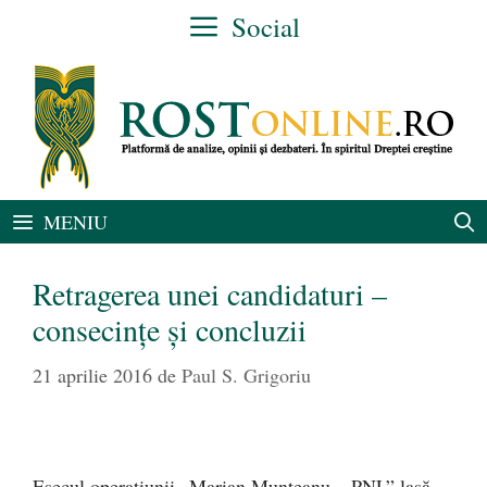
Sari
Social
la
conținut
MENIU
Retragerea unei candidaturi –
consecinţe şi concluzii
21 aprilie 2016
de
Paul S. Grigoriu
Eşecul operaţiunii „Marian Munteanu – PNL” lasă