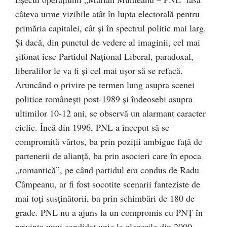
câteva urme vizibile atât în lupta electorală pentru
primăria capitalei, cât şi în spectrul politic mai larg.
Şi dacă, din punctul de vedere al imaginii, cel mai
şifonat iese Partidul Naţional Liberal, paradoxal,
liberalilor le va fi şi cel mai uşor să se refacă.
Aruncând o privire pe termen lung asupra scenei
politice româneşti post-1989 şi îndeosebi asupra
ultimilor 10-12 ani, se observă un alarmant caracter
ciclic. Încă din 1996, PNL a început să se
compromită vârtos, ba prin poziţii ambigue faţă de
partenerii de alianţă, ba prin asocieri care în epoca
„romantică”, pe când partidul era condus de Radu
Câmpeanu, ar fi fost socotite scenarii fanteziste de
mai toţi susţinătorii, ba prin schimbări de 180 de
grade. PNL nu a ajuns la un compromis cu PNŢ în
privinţa unui candidat unic la alegerile din 2000,