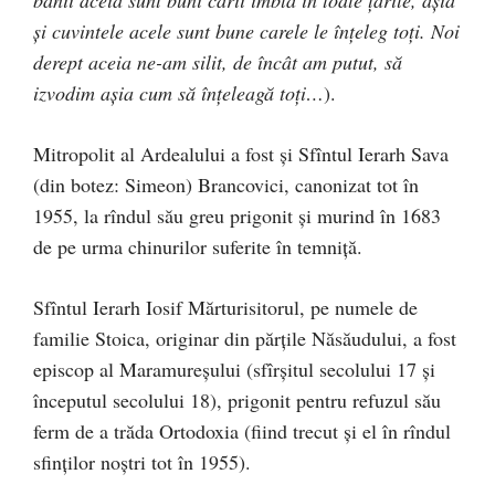
banii aceia sunt buni carii îmblă în toate ţărîle, aşia
şi cuvintele acele sunt bune carele le înţeleg toţi. Noi
derept aceia ne-am silit, de încât am putut, să
izvodim aşia cum să înţeleagă toţi…
).
Mitropolit al Ardealului a fost și Sfîntul Ierarh Sava
(din botez: Simeon) Brancovici, canonizat tot în
1955, la rîndul său greu prigonit și murind în 1683
de pe urma chinurilor suferite în temniță.
Sfîntul Ierarh Iosif Mărturisitorul, pe numele de
familie Stoica, originar din părțile Năsăudului, a fost
episcop al Maramureșului (sfîrșitul secolului 17 și
începutul secolului 18), prigonit pentru refuzul său
ferm de a trăda Ortodoxia (fiind trecut și el în rîndul
sfinților noștri tot în 1955).