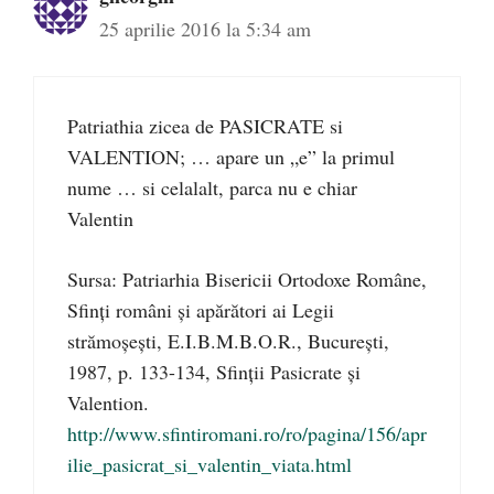
25 aprilie 2016 la 5:34 am
Patriathia zicea de PASICRATE si
VALENTION; … apare un „e” la primul
nume … si celalalt, parca nu e chiar
Valentin
Sursa: Patriarhia Bisericii Ortodoxe Române,
Sfinţi români şi apărători ai Legii
strămoşeşti, E.I.B.M.B.O.R., Bucureşti,
1987, p. 133-134, Sfinţii Pasicrate şi
Valention.
http://www.sfintiromani.ro/ro/pagina/156/apr
ilie_pasicrat_si_valentin_viata.html