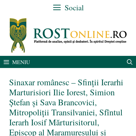
Sari
Social
la
conținut
MENIU
Sinaxar românesc – Sfinții Ierarhi
Marturisiori Ilie Iorest, Simion
Ștefan și Sava Brancovici,
Mitropoliții Transilvaniei, Sfîntul
Ierarh Iosif Mărturisitorul,
Episcop al Maramureșului și