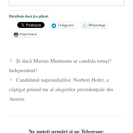
DANA KONYA-PETRIȘOR, ÎNTRU
Distribuie dacă ți-a plăcut
VEȘNICĂ POMENIRE
- 17 martie 2021
Telegram
WhatsApp
ÎNĂLȚATU-S-A!
- 28 mai 2020
Imprimare
Sic credo – Francisco Franco (1892-1975)
- 25 octombrie 2019
Și dacă Marian Munteanu ar candida totuși?
Independent!
Candidatul naționaliștilor, Norbert Hofer, a
câștigat primul tur al alegerilor prezidențiale din
Austria
Ne puteți urmări și pe Telegram: