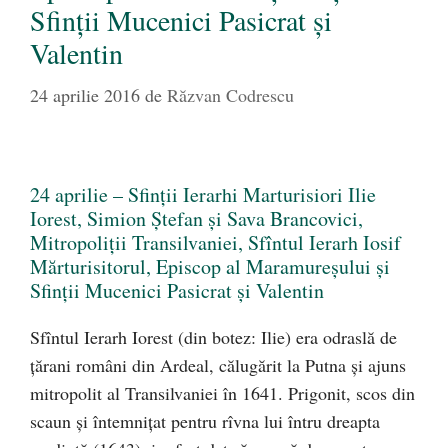
Sfinții Mucenici Pasicrat și
Valentin
24 aprilie 2016
de
Răzvan Codrescu
24 aprilie – Sfinții Ierarhi Marturisiori Ilie
Iorest, Simion Ștefan și Sava Brancovici,
Mitropoliții Transilvaniei, Sfîntul Ierarh Iosif
Mărturisitorul, Episcop al Maramureșului și
Sfinții Mucenici Pasicrat și Valentin
Sfîntul Ierarh Iorest (din botez: Ilie) era odraslă de
țărani români din Ardeal, călugărit la Putna și ajuns
mitropolit al Transilvaniei în 1641. Prigonit, scos din
scaun și întemnițat pentru rîvna lui întru dreapta