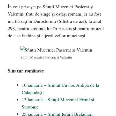
În ce-i privește pe Sfinții Mucenici Pasicrat și
Valentin, frați de sînge și ostași romani, ei au fost
martirizați în Durostorum (Silistra de azi), la anul
298, pentru credința lor în Hristos și pentru refuzul
de a se închina și a jertfi zeilor mincinoși.
Sfinții Mucenici Pasicrat și Valentin
Sinaxar românesc
10 ianuarie – Sfîntul Cuvios Antipa de la
Calapodești
13 ianuarie – Sfinții Mucenici Ermil și
Stratonic
25 ianuarie – Sfîntul Ierarh Bretanion,