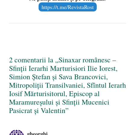
https://t.me/RevistaRost
2 comentarii la „Sinaxar românesc –
Sfinții Ierarhi Marturisiori Ilie Iorest,
Simion Ștefan și Sava Brancovici,
Mitropoliții Transilvaniei, Sfîntul Ierarh
Iosif Mărturisitorul, Episcop al
Maramureșului și Sfinții Mucenici
Pasicrat și Valentin”
gheorghi