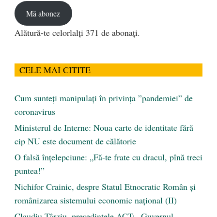
Mă abonez
Alătură-te celorlalți 371 de abonați.
CELE MAI CITITE
Cum sunteți manipulați în privința ”pandemiei” de
coronavirus
Ministerul de Interne: Noua carte de identitate fără
cip NU este document de călătorie
O falsă înțelepciune: „Fă-te frate cu dracul, pînă treci
puntea!”
Nichifor Crainic, despre Statul Etnocratic Român şi
românizarea sistemului economic naţional (II)
Claudiu Târziu, președintele ACT: „Guvernul