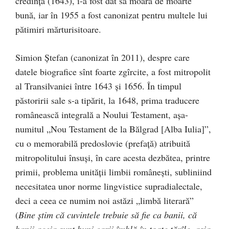
credință (1643), i-a fost dat să moară de moarte
bună, iar în 1955 a fost canonizat pentru multele lui
pătimiri mărturisitoare.
Simion Ştefan (canonizat în 2011), despre care
datele biografice sînt foarte zgîrcite, a fost mitropolit
al Transilvaniei între 1643 şi 1656. În timpul
păstoririi sale s-a tipărit, la 1648, prima traducere
românească integrală a Noului Testament, așa-
numitul „Nou Testament de la Bălgrad [Alba Iulia]”,
cu o memorabilă predoslovie (prefaţă) atribuită
mitropolitului însuşi, în care acesta dezbătea, printre
primii, problema unităţii limbii româneşti, subliniind
necesitatea unor norme lingvistice supradialectale,
deci a ceea ce numim noi astăzi „limbă literară”
(
Bine ştim că cuvintele trebuie să fie ca banii, că