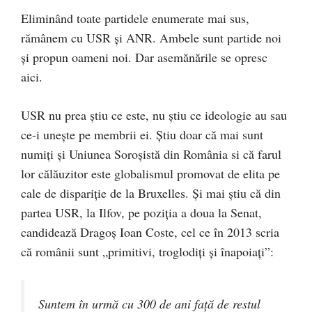
Eliminând toate partidele enumerate mai sus,
rămânem cu USR și ANR. Ambele sunt partide noi
și propun oameni noi. Dar asemănările se opresc
aici.
USR nu prea știu ce este, nu știu ce ideologie au sau
ce-i unește pe membrii ei. Știu doar că mai sunt
numiți și Uniunea Soroșistă din România si că farul
lor călăuzitor este globalismul promovat de elita pe
cale de dispariție de la Bruxelles. Și mai știu că din
partea USR, la Ilfov, pe poziția a doua la Senat,
candidează Dragoș Ioan Coste, cel ce în 2013 scria
că românii sunt „primitivi, troglodiți și înapoiați”:
Suntem în urmă cu 300 de ani față de restul