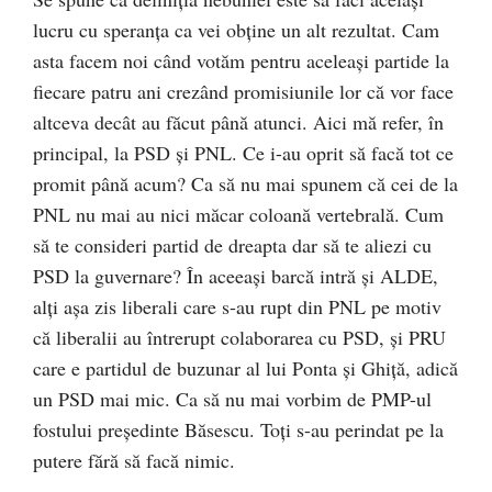
lucru cu speranța ca vei obține un alt rezultat. Cam
asta facem noi când votăm pentru aceleași partide la
fiecare patru ani crezând promisiunile lor că vor face
altceva decât au făcut până atunci. Aici mă refer, în
principal, la PSD și PNL. Ce i-au oprit să facă tot ce
promit până acum? Ca să nu mai spunem că cei de la
PNL nu mai au nici măcar coloană vertebrală. Cum
să te consideri partid de dreapta dar să te aliezi cu
PSD la guvernare? În aceeași barcă intră și ALDE,
alți așa zis liberali care s-au rupt din PNL pe motiv
că liberalii au întrerupt colaborarea cu PSD, și PRU
care e partidul de buzunar al lui Ponta și Ghiță, adică
un PSD mai mic. Ca să nu mai vorbim de PMP-ul
fostului președinte Băsescu. Toți s-au perindat pe la
putere fără să facă nimic.