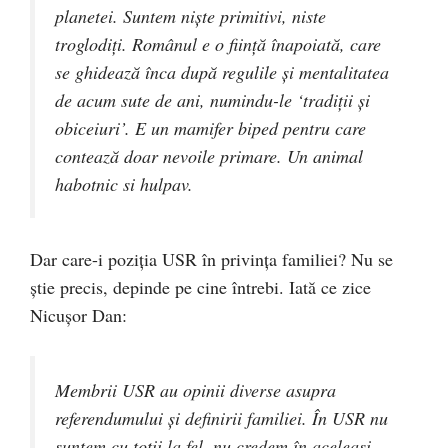
planetei. Suntem niște primitivi, niste
troglodiți. Românul e o ființă înapoiată, care
se ghidează înca după regulile și mentalitatea
de acum sute de ani, numindu-le ‘tradiții și
obiceiuri’. E un mamifer biped pentru care
contează doar nevoile primare. Un animal
habotnic si hulpav.
Dar care-i poziția USR în privința familiei? Nu se
știe precis, depinde pe cine întrebi. Iată ce zice
Nicușor Dan:
Membrii USR au opinii diverse asupra
referendumului și definirii familiei. În USR nu
suntem cu toții la fel, nu credem în aceleași