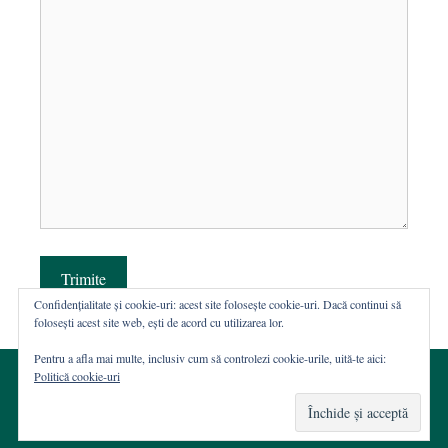
Trimite
Confidențialitate și cookie-uri: acest site folosește cookie-uri. Dacă continui să
folosești acest site web, ești de acord cu utilizarea lor.
Pentru a afla mai multe, inclusiv cum să controlezi cookie-urile, uită-te aici:
Politică cookie-uri
© 2002-2026 · Asociația ROST
Web hosting şi dezvoltare Wordpress:
Casa de WEB