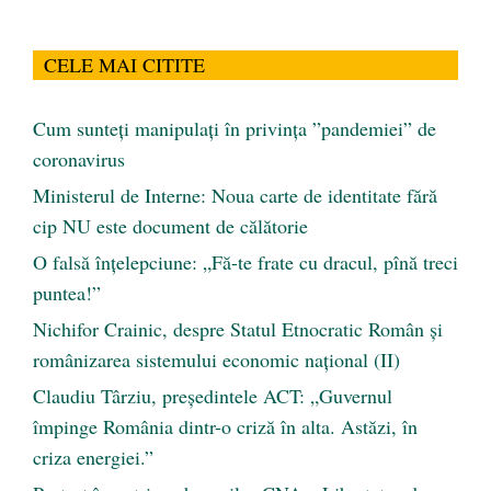
CELE MAI CITITE
Cum sunteți manipulați în privința ”pandemiei” de
coronavirus
Ministerul de Interne: Noua carte de identitate fără
cip NU este document de călătorie
O falsă înțelepciune: „Fă-te frate cu dracul, pînă treci
puntea!”
Nichifor Crainic, despre Statul Etnocratic Român şi
românizarea sistemului economic naţional (II)
Claudiu Târziu, președintele ACT: „Guvernul
împinge România dintr-o criză în alta. Astăzi, în
criza energiei.”