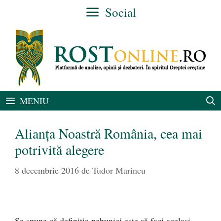
Sari
Social
la
conținut
MENIU
Alianța Noastră România, cea mai
potrivită alegere
8 decembrie 2016
de
Tudor Marincu
Se spune că definiția nebuniei este să faci același