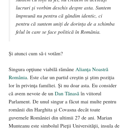
lucruri și vorbim deschis despre asta. Suntem
împreună nu pentru că gândim identic, ci
pentru că suntem uniți de dorința de a schimba
felul în care se face politică în România.
Și atunci cum să-i votăm?
Singura opțiune viabilă rămâne
Alianța Noastră
România
. Este clar un partid creștin și știm poziția
lor în privința familiei. Și nu doar asta. Eu consider
că avem nevoie de un
Dan Tănasă
în viitorul
Parlament. De unul singur a făcut mai multe pentru
românii din Harghita și Covasna decât toate
guvernele României din ultimii 27 de ani. Marian
Munteanu este simbolul Pieții Universității, insula de