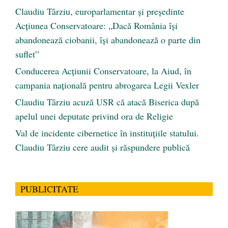
Claudiu Târziu, europarlamentar și președinte
Acțiunea Conservatoare: „Dacă România își
abandonează ciobanii, își abandonează o parte din
suflet”
Conducerea Acțiunii Conservatoare, la Aiud, în
campania națională pentru abrogarea Legii Vexler
Claudiu Târziu acuză USR că atacă Biserica după
apelul unei deputate privind ora de Religie
Val de incidente cibernetice în instituțiile statului.
Claudiu Târziu cere audit și răspundere publică
PUBLICITATE