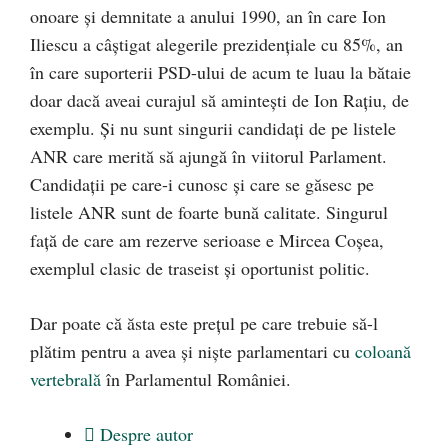
onoare și demnitate a anului 1990, an în care Ion
Iliescu a câștigat alegerile prezidențiale cu 85%, an
în care suporterii PSD-ului de acum te luau la bătaie
doar dacă aveai curajul să amintești de Ion Rațiu, de
exemplu. Și nu sunt singurii candidați de pe listele
ANR care merită să ajungă în viitorul Parlament.
Candidații pe care-i cunosc și care se găsesc pe
listele ANR sunt de foarte bună calitate. Singurul
față de care am rezerve serioase e Mircea Coșea,
exemplul clasic de traseist și oportunist politic.
Dar poate că ăsta este prețul pe care trebuie să-l
plătim pentru a avea și niște parlamentari cu
coloană
vertebrală
în Parlamentul României.
Despre autor