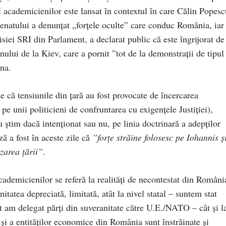
 academicienilor este lansat în contextul în care Călin Popesc
enatului a denunțat „forțele oculte” care conduc România, iar
iei SRI din Parlament, a declarat public că este îngrijorat de
nului de la Kiev, care a pornit ”tot de la demonstrații de tipul
ina.
că tensiunile din țară au fost provocate de încercarea
 unii politicieni de confruntarea cu exigențele Justiției),
u știm dacă intenționat sau nu, pe linia doctrinară a adepților
ză a fost în aceste zile că
”forțe străine folosesc pe Iohannis ș
zarea țării”
.
cademicienilor se referă la realități de necontestat din Români
atea depreciată, limitată, atât la nivel statal – suntem stat
 am delegat părți din suveranitate către U.E./NATO – cât și l
și a entităților economice din România sunt înstrăinate și