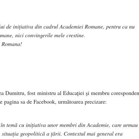
lui de inițiativa din cadrul Academiei Romane, pentru ca nu
mane, nici convingerile mele crestine.
a Romana!
cea Dumitru, fost ministru al Educației și membru coresponden
e pagina sa de Facebook, următoarea precizare:
 în temă cu inițiativa unor membri din Academie, care urmau
 situația geopolitică a țării. Contextul mai general era