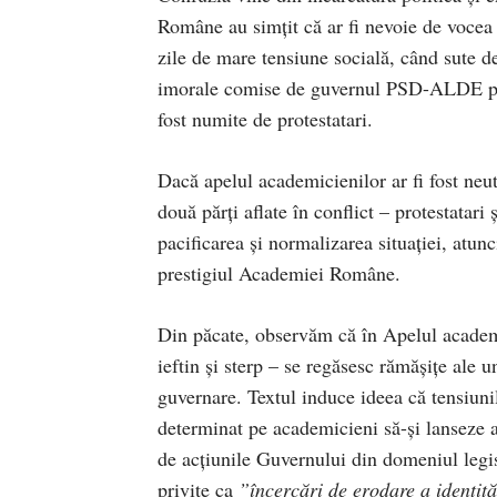
Române au simțit că ar fi nevoie de vocea 
zile de mare tensiune socială, când sute de
imorale comise de guvernul PSD-ALDE pri
fost numite de protestatari.
Dacă apelul academicienilor ar fi fost neutr
două părți aflate în conflict – protestatar
pacificarea și normalizarea situației, atu
prestigiul Academiei Române.
Din păcate, observăm că în Apelul academic
ieftin și sterp – se regăsesc rămășițe ale un
guvernare. Textul induce ideea că tensiunil
determinat pe academicieni să-și lanseze a
de acțiunile Guvernului din domeniul legisl
privite ca
”încercări de erodare a identităţ