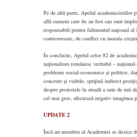
Pe de altă parte, Apelul academicienilor po
află oameni care fie au fost sau sunt implic
responsabili pentru falimentul național al S
controversate, de conflict cu morala crești
În concluzie, Apelul celor 82 de academici
naționalism românesc veritabil – național
probleme social-economice și politice, dar 
concrete și viabile, sprijină indirect poziț
despre protestele în stradă a sute de mii d
cel mai grav, afectează negativ imaginea 
UPDATE 2
Încă un membru al Academiei se dezice d