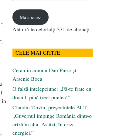
email
Mă abonez
i”,
Alătură-te celorlalți 371 de abonați.
”,
CELE MAI CITITE
Ce au în comun Dan Puric şi
Arsenie Boca
ia
O falsă înțelepciune: „Fă-te frate cu
l
dracul, pînă treci puntea!”
 în
Claudiu Târziu, președintele ACT:
„Guvernul împinge România dintr-o
criză în alta. Astăzi, în criza
energiei.”
i