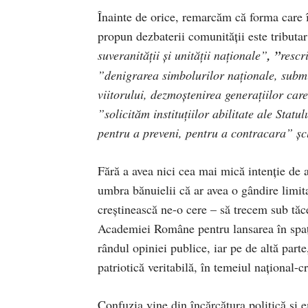
Înainte de orice, remarcăm că forma care îm
propun dezbaterii comunității este tributa
suveranităţii şi unităţii naţionale”
,
”
rescr
”denigrarea simbolurilor naţionale, submi
viitorului, dezmoştenirea generaţiilor ca
”solicităm instituţiilor abilitate ale Statu
pentru a preveni, pentru a contracara” șc
Fără a avea nici cea mai mică intenție de
umbra bănuielii că ar avea o gândire limit
creștinească ne-o cere – să trecem sub tăce
Academiei Române pentru lansarea în spați
rândul opiniei publice, iar pe de altă part
patriotică veritabilă, în temeiul național-
Confuzia vine din încărcătura politică și