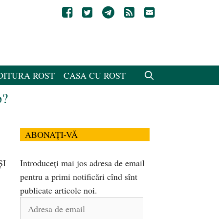
DITURA ROST
CASA CU ROST
p?
ABONAȚI-VĂ
ȘI
Introduceți mai jos adresa de email
pentru a primi notificări cînd sînt
publicate articole noi.
Adresa
de