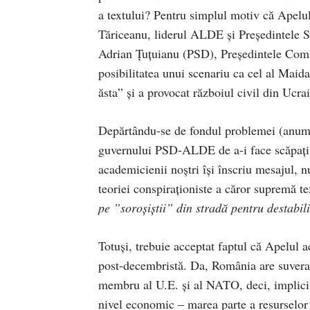
a textului? Pentru simplul motiv că Apelul
Tăriceanu, liderul ALDE și Președintele S
Adrian Țuțuianu (PSD), Președintele Comis
posibilitatea unui scenariu ca cel al Maida
ăsta” și a provocat războiul civil din Ucra
Depărtându-se de fondul problemei (anume 
guvernului PSD-ALDE de a-i face scăpați pe
academicienii noștri își înscriu mesajul, n
teoriei conspiraționiste a căror supremă te
pe ”soroșiștii” din stradă pentru destabili
Totuși, trebuie acceptat faptul că Apelul a
post-decembristă. Da, România are suveranit
membru al U.E. și al NATO, deci, implicit
nivel economic – marea parte a resurselor 