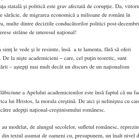
a statală și politică este grav afectată de corupție. Da, viitor
de sărăcie, de migrarea economică a milioane de români în
Da, multe dintre deciziile conducătorilor politici post-decembri
erese străine de interesul național!
simț le vede și le resimte, însă a te lamenta, fără să oferi
ă. De la niște academicieni – care, cel puțin teoretic, sunt
a țării – aștepți mai mult decât un discurs de un naționalism
slăbiciune a Apelului academicienilor este însă faptul că nu fa
rica lui Hristos, la morala creștină. De aici și neliniștea cu car
e către adepții național-creștinismului românesc.
re au modelat, de alungul secolelor, sufletul românesc, reprezin
e din textul asumat de oameni cu, presupunem, un înalt nivel 