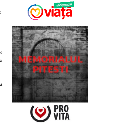
e
de
e
i,