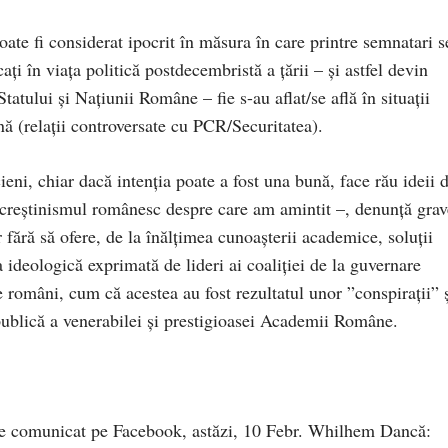
ate fi considerat ipocrit în măsura în care printre semnatari s
ați în viața politică postdecembristă a țării – și astfel devin
tatului și Națiunii Române – fie s-au aflat/se află în situații
nă (relații controversate cu PCR/Securitatea).
eni, chiar dacă intenția poate a fost una bună, face rău ideii 
-creștinismul românesc despre care am amintit –, denunță grav
fără să ofere, de la înălțimea cunoașterii academice, soluții
ia ideologică exprimată de lideri ai coaliției de la guvernare
e români, cum că acestea au fost rezultatul unor ”conspirații” ș
publică a venerabilei și prestigioasei Academii Române.
e comunicat pe Facebook, astăzi, 10 Febr. Whilhem Dancă: