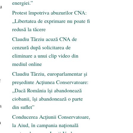
energiei.”
u
Protest împotriva abuzurilor CNA:
„Libertatea de exprimare nu poate fi
redusă la tăcere
Claudiu Târziu acuză CNA de
cenzură după solicitarea de
eliminare a unui clip video din
mediul online
Claudiu Târziu, europarlamentar și
i
președinte Acțiunea Conservatoare:
„Dacă România își abandonează
ciobanii, își abandonează o parte
a
din suflet”
Conducerea Acțiunii Conservatoare,
a
la Aiud, în campania națională