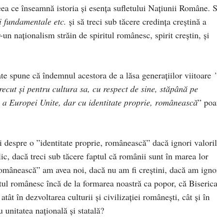
ceea ce înseamnă istoria și esența sufletului Națiunii Române. 
i fundamentale etc.
și să treci sub tăcere credința creștină a
un naționalism străin de spiritul românesc, spirit creștin, și
e spune că îndemnul acestora de a lăsa generațiilor viitoare
recut și pentru cultura sa, cu respect de sine, stăpână pe
 a Europei Unite, dar cu identitate proprie, românească
” poa
ti despre o ”identitate proprie, românească” dacă ignori valori
blic, dacă treci sub tăcere faptul că românii sunt în marea lor
 ”românească” am avea noi, dacă nu am fi creștini, dacă am igno
letul românesc încă de la formarea noastră ca popor, că Biseric
tât în dezvoltarea culturii și civilizației românești, cât și în
 unitatea națională și statală?