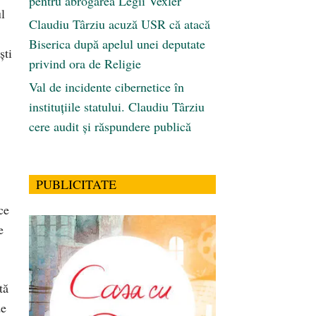
pentru abrogarea Legii Vexler
ul
Claudiu Târziu acuză USR că atacă
Biserica după apelul unei deputate
ști
privind ora de Religie
Val de incidente cibernetice în
instituțiile statului. Claudiu Târziu
cere audit și răspundere publică
PUBLICITATE
ce
e
tă
de