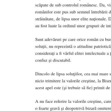
scăpate de sub controlul românesc. Da, viaț
românilor este pus sub semnul întrebării 
străinătate, de lipsa unor elite naționale. 
au fost luate la ordinul unor grupuri de int
Sunt adevăruri pe care orice român cu bun 
soluții, nu reprezintă o atitudine patriotic
considerați a fi vârful elitei intelectuale 
confuz și discutabil.
Dincolo de lipsa soluțiilor, cea mai mare 
nicio trimitere la valorile creștine, la Bise
acest apel este (și trebuie să fie) primit d
A nu face referire la valorile creștine, ca
o foarte gravă și deopotrivă bizară omiter