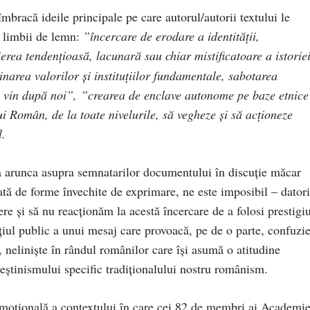
bracă ideile principale pe care autorul/autorii textului le
r limbii de lemn:
”încercare de erodare a identităţii,
ierea tendenţioasă, lacunară sau chiar mistificatoare a istorie
narea valorilor şi instituţiilor fundamentale, sabotarea
re vin după noi”, ”crearea de enclave autonome pe baze etnice
lui Român, de la toate nivelurile, să vegheze şi să acţioneze
l.
 a arunca asupra semnatarilor documentului în discuție măcar
ată de forme învechite de exprimare, ne este imposibil – dator
re și să nu reacționăm la acestă încercare de a folosi prestigiu
ul public a unui mesaj care provoacă, pe de o parte, confuzie
e, neliniște în rândul românilor care își asumă o atitudine
creștinismului specific tradiționalului nostru românism.
 emoțională a contextului în care cei 82 de membri ai Academie