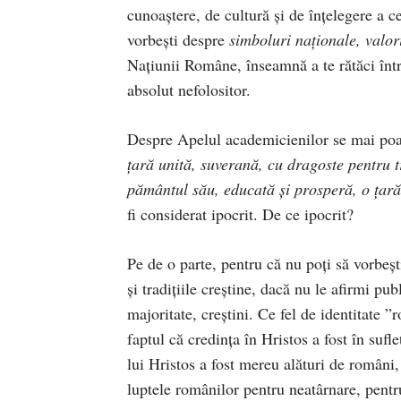
cunoaștere, de cultură și de înțelegere a 
vorbești despre
simboluri naționale, valor
Națiunii Române, înseamnă a te rătăci într-
absolut nefolositor.
Despre Apelul academicienilor se mai poat
țară unită, suverană, cu dragoste pentru t
pământul său, educată și prosperă, o țară
fi considerat ipocrit. De ce ipocrit?
Pe de o parte, pentru că nu poți să vorbeș
și tradițiile creștine, dacă nu le afirmi pu
majoritate, creștini. Ce fel de identitate
faptul că credința în Hristos a fost în suf
lui Hristos a fost mereu alături de români, a
luptele românilor pentru neatârnare, pentru