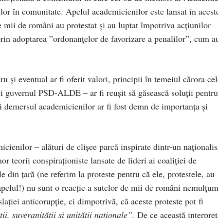
lor în comunitate. Apelul academicienilor este lansat în acest
 mii de români au protestat și au luptat împotriva acțiunilor
n adoptarea ”ordonanțelor de favorizare a penalilor”, cum a
u și eventual ar fi oferit valori, principii în temeiul cărora ce
i și guvernul PSD-ALDE – ar fi reușit să găsească soluții pentru
nci demersul academicienilor ar fi fost demn de importanța și
ienilor – alături de clișee parcă inspirate dintr-un naționali
or teorii conspiraționiste lansate de lideri ai coaliției de
e din țară (ne referim la proteste pentru că ele, protestele, au
pelul!) nu sunt o reacție a sutelor de mii de români nemulțum
ației anticorupție, ci dimpotrivă, că aceste proteste pot fi
ii, suveranităţii şi unităţii naţionale”.
De ce această interpret