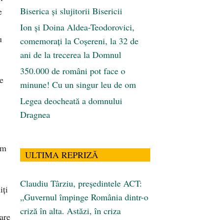
Biserica și slujitorii Bisericii
e
Ion și Doina Aldea-Teodorovici,
u
comemorați la Coșereni, la 32 de
ani de la trecerea la Domnul
350.000 de români pot face o
le
minune! Cu un singur leu de om
Legea deocheată a domnului
Dragnea
sm
ULTIMA REPRIZĂ
Claudiu Târziu, președintele ACT:
iți
„Guvernul împinge România dintr-o
criză în alta. Astăzi, în criza
are