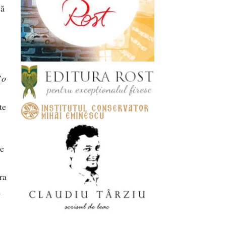
Să
”
o
te
le
ra
a