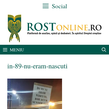
Sari
Social
la
conținut
MENIU
in-89-nu-eram-nascuti