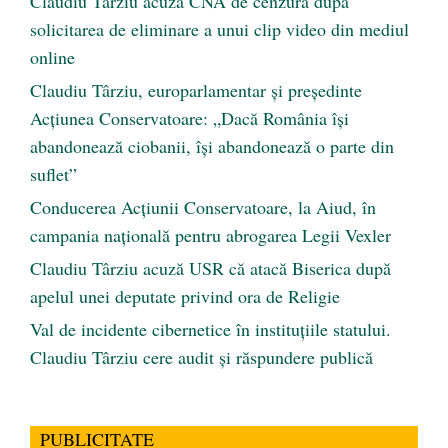
Claudiu Târziu acuză CNA de cenzură după
solicitarea de eliminare a unui clip video din mediul
online
Claudiu Târziu, europarlamentar și președinte
Acțiunea Conservatoare: „Dacă România își
abandonează ciobanii, își abandonează o parte din
suflet”
Conducerea Acțiunii Conservatoare, la Aiud, în
campania națională pentru abrogarea Legii Vexler
Claudiu Târziu acuză USR că atacă Biserica după
apelul unei deputate privind ora de Religie
Val de incidente cibernetice în instituțiile statului.
Claudiu Târziu cere audit și răspundere publică
PUBLICITATE