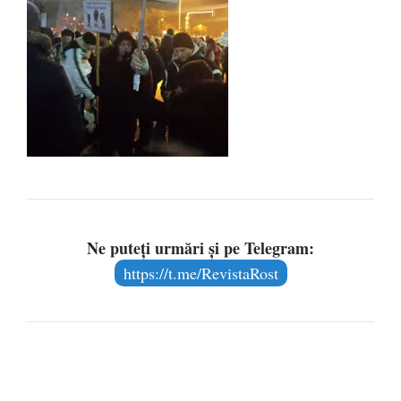
Ne puteți urmări și pe Telegram:
https://t.me/RevistaRost