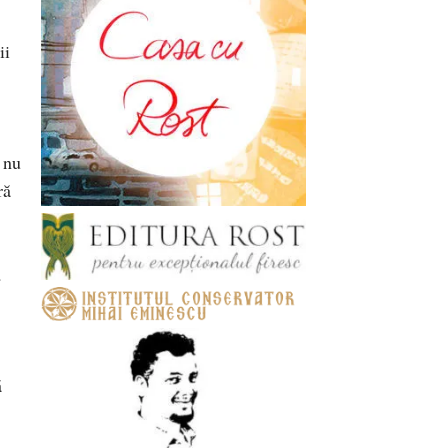
ii
m nu
ră
ă
ă