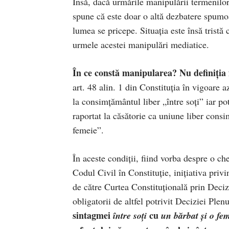
Însă, dacă urmările manipulării termenilor
spune că este doar o altă dezbatere spumoas
lumea se pricepe. Situația este însă tristă
urmele acestei manipulări mediatice.
În ce constă manipularea? Nu definiția fa
art. 48 alin. 1 din Constituția în vigoare a
la consimțământul liber „între soți” iar pot
raportat la căsătorie ca uniune liber consim
femeie”.
În aceste condiții, fiind vorba despre o che
Codul Civil în Constituție, inițiativa priv
de către Curtea Constituțională prin Deciz
obligatorii de altfel potrivit Deciziei Plen
sintagmei
cu
între so
ț
i
un bărbat
ș
i o fe