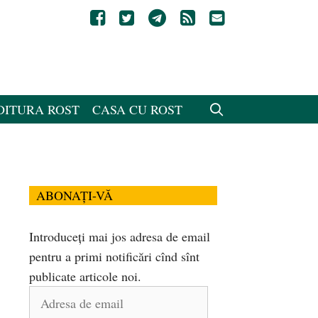
DITURA ROST
CASA CU ROST
ABONAȚI-VĂ
Introduceți mai jos adresa de email
pentru a primi notificări cînd sînt
publicate articole noi.
Adresa
de