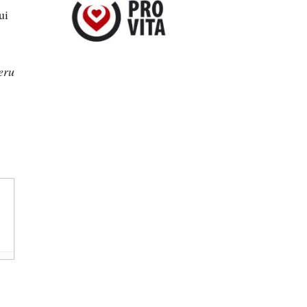
ui
eru