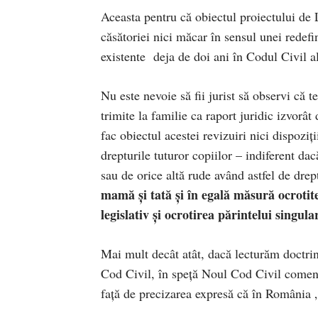
Aceasta pentru că obiectul proiectului de L
căsătoriei nici măcar în sensul unei redefin
existente deja de doi ani în Codul Civil 
Nu este nevoie să fii jurist să observi că t
trimite la familie ca raport juridic izvorât
fac obiectul acestei revizuiri nici dispoziț
drepturile tuturor copiilor – indiferent dac
sau de orice altă rude având astfel de drep
mamă
ș
i tată
ș
i
î
n egal
ă
m
ă
sur
ă
ocrotit
legislativ
ș
i ocrotirea p
ă
rintelui singula
Mai mult decât atât, dacă lecturăm doctrin
Cod Civil, în speță Noul Cod Civil coment
față de precizarea expresă că în România „