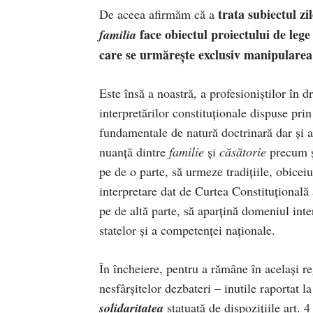
trata subiectul z
De aceea afirmăm că a
face obiectul proiectului de lege
familia
care se urmărește exclusiv manipularea c
Este însă a noastră, a profesioniștilor în 
interpretărilor constituționale dispuse pri
fundamentale de natură doctrinară dar și 
nuanță dintre
familie
și
c
ă
s
ă
torie
precum ș
pe de o parte, să urmeze tradițiile, obiceiur
interpretare dat de Curtea Constituțional
pe de altă parte, să aparțină domeniul inte
statelor și a competenței naționale.
În încheiere, pentru a rămâne în același re
nesfârșitelor dezbateri – inutile raportat la
solidaritatea
statuată de dispozițiile art. 4