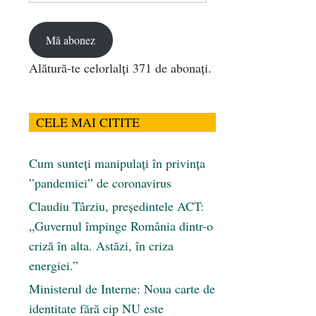
email
Mă abonez
Alătură-te celorlalți 371 de abonați.
CELE MAI CITITE
Cum sunteți manipulați în privința
”pandemiei” de coronavirus
Claudiu Târziu, președintele ACT:
„Guvernul împinge România dintr-o
criză în alta. Astăzi, în criza
energiei.”
Ministerul de Interne: Noua carte de
identitate fără cip NU este