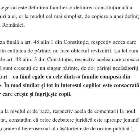
ege nu este definirea familiei ci definirea constituțională a
iri a ei, ci la modul cel mai simplist, de copiere a unei definiț
al României.
eza finală a art. 48 alin 1 din Constituție, respectiv aceea care
 din calitatea de părinte, nu face obiectul revizuirii. La fel cu
iile art. 48 alin. 3 din Constituție, respectiv acelea care consac
ă sunt crescuți de un singur părinte, de doi părinți necăsătoriți
ca fiind egale cu cele dintr-o familie compusă din
turi –
e
În mod similar
ș
i tot în interesul copiilor este consacrat
.
r care cre
ș
te
ș
i
î
ngrije
ș
te copii.
a la nivelul ei de bază, respectiv acela de comentarii la noul
at, constatăm că orice dezbatere juridică este aproape jenant
caraterul heterosexual al căsătoriei este de ordine publică”.