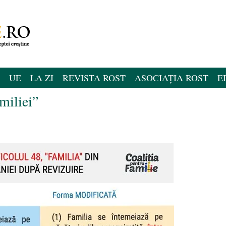
UE
LA ZI
REVISTA ROST
ASOCIAȚIA ROST
E
miliei”