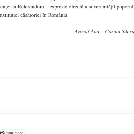
zenței la Referendum – expresie directă a suveranității poporul
instituției căsătoriei în România.
Avocat Ana – Corina Săcri
președintele Ucrainei, Volodymyr Zelensky
- 13 mai 2026
aprilie 2026
Imprimare