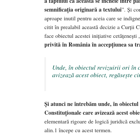
a faptului că aceasta se încheie între par
semnifica
ț
ia originară a textului
”. Și c
aproape inutil pentru aceia care se indign
citit în prealabil această decizie a Curții 
face obiectul acestei inițiative cetățenești 
privită în România în accep
ț
iunea sa tr
Unde, în obiectul revizuirii ori în
avizează acest obiect, regăsește ci
Și atunci ne întrebăm unde, în obiectul r
Constituționale care avizează acest obie
elementară rigoare de logică juridică excl
alin.1 începe cu acest termen.