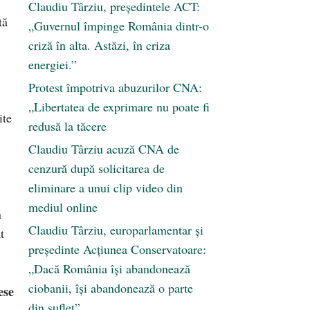
Claudiu Târziu, președintele ACT:
tă
„Guvernul împinge România dintr-o
criză în alta. Astăzi, în criza
energiei.”
Protest împotriva abuzurilor CNA:
„Libertatea de exprimare nu poate fi
ite
redusă la tăcere
Claudiu Târziu acuză CNA de
cenzură după solicitarea de
eliminare a unui clip video din
mediul online
n
Claudiu Târziu, europarlamentar și
t
președinte Acțiunea Conservatoare:
„Dacă România își abandonează
ciobanii, își abandonează o parte
ese
din suflet”