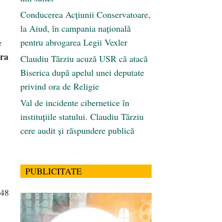
Conducerea Acțiunii Conservatoare,
la Aiud, în campania națională
pentru abrogarea Legii Vexler
e
era
Claudiu Târziu acuză USR că atacă
Biserica după apelul unei deputate
privind ora de Religie
Val de incidente cibernetice în
instituțiile statului. Claudiu Târziu
cere audit și răspundere publică
PUBLICITATE
 48