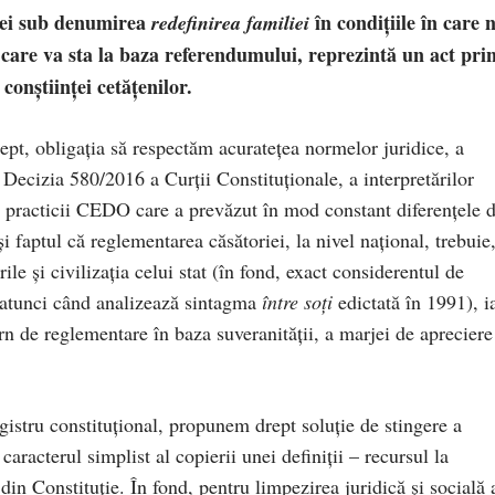
ilei sub denumirea
în condițiile în care 
redefinirea familiei
 care va sta la baza referendumului, reprezintă un act pri
onștiinței cetățenilor.
drept, obligația să respectăm acuratețea normelor juridice, a
n Decizia 580/2016 a Curții Constituționale, a interpretărilor
a practicii CEDO care a prevăzut în mod constant diferențele 
i faptul că reglementarea căsătoriei, la nivel național, trebuie
ile și civilizația celui stat (în fond, exact considerentul de
ă atunci când analizează sintagma
între so
ț
i
edictată în 1991), i
rn de reglementare în baza suveranității, a marjei de apreciere
gistru constituțional, propunem drept soluție de stingere a
 caracterul simplist al copierii unei definiții – recursul la
 din Constituție. În fond, pentru limpezirea juridică și socială 