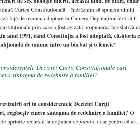
teneri de sex biologic diferit, aceasta fiind, de altfel, chiar
ontinuă Curtea Constituțională – îndrăznim să spunem uimiți –
ează față de recenta adoptare în Camera Deputaților fără să fi
Constituționale prin care a fost avizată propunerea legislativă c
în anul 1991, când Constitu
ț
ia a fost adoptată, căsătoria 
„
adi
ț
ional
ă
de uniune
î
ntre un b
ă
rbat
ș
i o femeie
”.
 considerentele Deciziei Curții Constituționale care
neva sintagma de redefinire a familiei?
evizuirii ori în considerentele Deciziei Curții
ct, regăsește cineva sintagma de redefinire a familiei?
O
ude aprioric recursul la noțiunea de
familie
doar pentru că art.