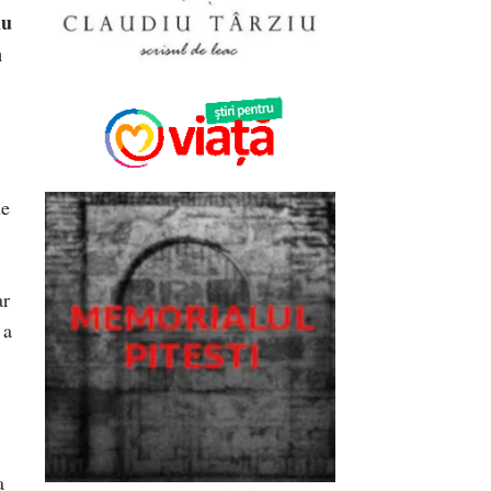
nu
n
de
,
ar
 a
a