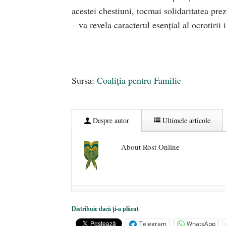
acestei chestiuni, tocmai solidaritatea pre
– va revela caracterul esențial al ocrotirii 
Sursa:
Coaliția pentru Familie
Despre autor
Ultimele articole
About Rost Online
Dezvăluiri cutremurătoare despre 
Distribuie dacă ți-a plăcut
Statul care servește Națiunea
- 21 
Telegram
WhatsApp