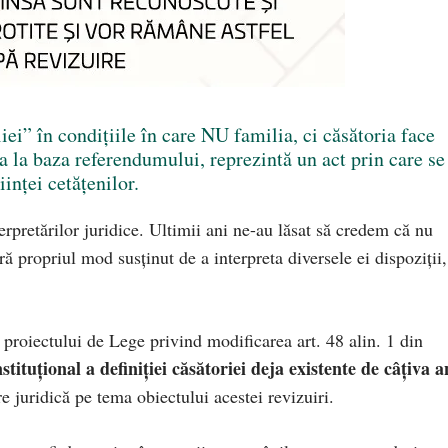
iei” în condițiile în care NU familia, ci căsătoria face
ta la baza referendumului, reprezintă un act prin care se
inței cetățenilor.
rpretărilor juridice. Ultimii ani ne-au lăsat să credem că nu
ără propriul mod susținut de a interpreta diversele ei dispoziții,
proiectului de Lege privind modificarea art. 48 alin. 1 din
nstituțional a definiției căsătoriei deja existente de câțiva a
e juridică pe tema obiectului acestei revizuiri.