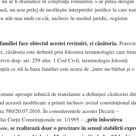
 nu ar fi dramatice în conștiința românilor, s-ar putea desigur
ă, un nou prilej de nesfârșite interpretări juridice la care toa
 cu atât mai mult cu cât, inclusiv în mediul juridic, regăsim
miliei face obiectul acestei revizuiri, ci căsătoria.
Potrivit
zi, căsătoria este definită prin folosirea terminologiei care trim
rivit disp. art. 259 alin. 1 Cod Civil, terminologia folosită
țită ce stă la baza familiei este aceea de „între un bărbat și o
stiune aproape tehnică de translatare a definiției căsătoriei di
ind această modificare a primit inclusiv avizul constituțional da
ia 580/20.07.2016. În considerentele acestei Decizii –
prin înlocuirea
ului Curții Constituționale nr. 1/1995 – „
, se realizează doar o precizare în sensul stabilirii expr
meie