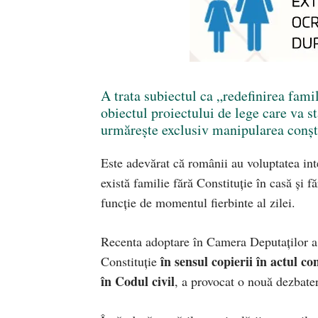
A trata subiectul ca „redefinirea famil
obiectul proiectului de lege care va s
urmărește exclusiv manipularea conști
Este adevărat că românii au voluptatea inte
există familie fără Constituție în casă și f
funcție de momentul fierbinte al zilei.
Recenta adoptare în Camera Deputaților a 
în sensul copierii în actul co
Constituție
în Codul civil
, a provocat o nouă dezbater