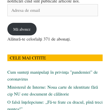
notificări cînd sînt publicate articole noi.
Adresa
de
email
Mă abonez
Alătură-te celorlalți 371 de abonați.
CELE MAI CITITE
Cum sunteți manipulați în privința ”pandemiei” de
coronavirus
Ministerul de Interne: Noua carte de identitate fără
cip NU este document de călătorie
O falsă înțelepciune: „Fă-te frate cu dracul, pînă treci
puntea!”