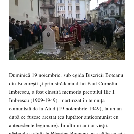
Duminică 19 noiembrie, sub egida Bisericii Boteanu
din București și prin strădania d-lui Paul Corneliu
Imbrescu, a fost cinstită memoria preotului Ilie I.
Imbrescu (1909-1949), martirizat în temnița
comunistă de la Aiud (19 noiembrie 1949), la un an
după ce fusese arestat (ca luptător anticomunist cu
antecedente legionare). În ultimii ani ai vieții,
părintele a slujit la Biserica Boteanu, așa că în coasta