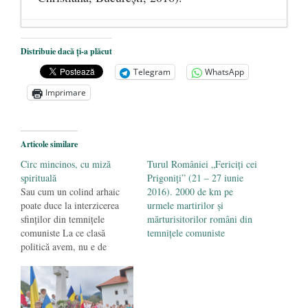
DANA KONYA-PETRIȘOR, ÎNTRU
Distribuie dacă ți-a plăcut
VEȘNICĂ POMENIRE
- 17 martie 2021
Telegram
WhatsApp
ÎNĂLȚATU-S-A!
- 28 mai 2020
Imprimare
Sic credo – Francisco Franco (1892-1975)
- 25 octombrie 2019
Articole similare
Circ mincinos, cu miză
Turul României „Fericiți cei
spirituală
Prigoniți” (21 – 27 iunie
Sau cum un colind arhaic
2016). 2000 de km pe
poate duce la interzicerea
urmele martirilor și
sfinţilor din temniţele
mărturisitorilor români din
comuniste La ce clasă
temnițele comuniste
politică avem, nu e de
mirare cine sînt “analiştii”
vieţii politice de la noi. Sau
altfel spus: aşa politicieni,
aşa comentatori. Între