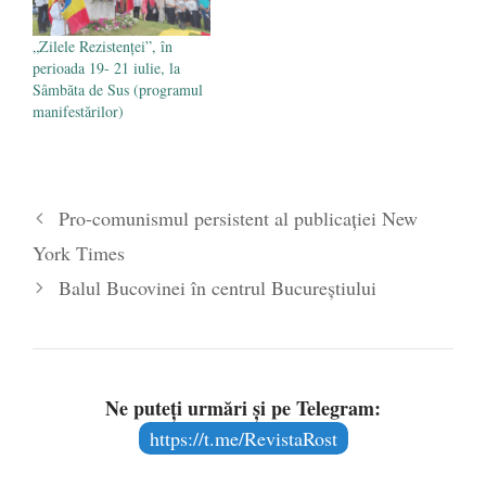
aceştia, Mircea Badea, un tip
ilar în orice situaţie, chiar şi
„Zilele Rezistenței”, în
cînd…
perioada 19- 21 iulie, la
Sâmbăta de Sus (programul
manifestărilor)
Pro-comunismul persistent al publicației New
York Times
Balul Bucovinei în centrul Bucureștiului
Ne puteți urmări și pe Telegram:
https://t.me/RevistaRost