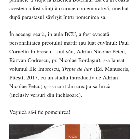
acesteia a fost sfințită o cruce comemorativă, imediat
după parastasul săvîrșit întru pomenirea sa.
În aceeași seară, în aula BCU, a fost evocată
personalitatea preotului martir (au luat cuvîntul: Paul
Corneliu Imbrescu – fiul său, Adrian Nicolae Petcu,
Răzvan Codrescu, pr. Nicolae Bordașiu), s-a lansat
volumul Ilie Imbrescu,
Trepte de har
(Ed. Manuscris,
Pitești, 2017, cu un studiu introductiv de Adrian
Nicolae Petcu) și s-a citit din creația sa lirică
(inclusiv versuri din închisoare).
Veșnică să-i fie pomenirea!