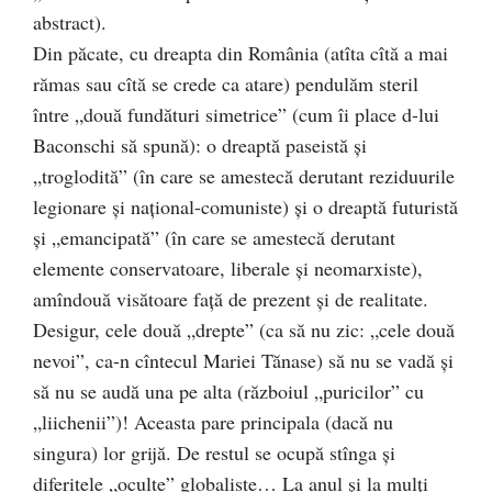
abstract).
Din păcate, cu dreapta din România (atîta cîtă a mai
rămas sau cîtă se crede ca atare) pendulăm steril
între „două fundături simetrice” (cum îi place d-lui
Baconschi să spună): o dreaptă paseistă și
„troglodită” (în care se amestecă derutant reziduurile
legionare și național-comuniste) și o dreaptă futuristă
și „emancipată” (în care se amestecă derutant
elemente conservatoare, liberale și neomarxiste),
amîndouă visătoare față de prezent și de realitate.
Desigur, cele două „drepte” (ca să nu zic: „cele două
nevoi”, ca-n cîntecul Mariei Tănase) să nu se vadă și
să nu se audă una pe alta (războiul „puricilor” cu
„liichenii”)! Aceasta pare principala (dacă nu
singura) lor grijă. De restul se ocupă stînga și
diferitele „oculte” globaliste… La anul și la mulți