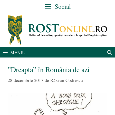
Sari
Social
la
conținut
MENIU
”Dreapta” în România de azi
28 decembrie 2017
de
Răzvan Codrescu