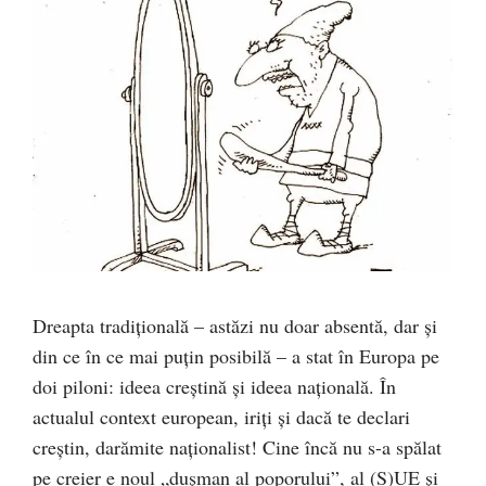
Dreapta tradițională – astăzi nu doar absentă, dar și
din ce în ce mai puțin posibilă – a stat în Europa pe
doi piloni: ideea creștină și ideea națională. În
actualul context european, iriți și dacă te declari
creștin, darămite naționalist! Cine încă nu s-a spălat
pe creier e noul „dușman al poporului”, al (S)UE și