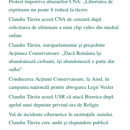
Protest împotriva abuzurilor CNA: „Libertatea de
exprimare nu poate fi redusă la tăcere
Claudiu Târziu acuză CNA de cenzură după
solicitarea de eliminare a unui clip video din mediul
online
Claudiu Târziu, europarlamentar și președinte
Acțiunea Conservatoare: „Dacă România își
abandonează ciobanii, își abandonează o parte din
suflet”
Conducerea Acțiunii Conservatoare, la Aiud, în
campania națională pentru abrogarea Legii Vexler
Claudiu Târziu acuză USR că atacă Biserica după
apelul unei deputate privind ora de Religie
Val de incidente cibernetice în instituțiile statului.
Claudiu Târziu cere audit și răspundere publică