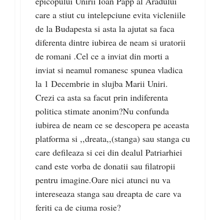
epicopului Unirii Ioan Papp al Aradului
care a stiut cu intelepciune evita vicleniile
de la Budapesta si asta la ajutat sa faca
diferenta dintre iubirea de neam si uratorii
de romani .Cel ce a inviat din morti a
inviat si neamul romanesc spunea vladica
la 1 Decembrie in slujba Marii Uniri.
Crezi ca asta sa facut prin indiferenta
politica stimate anonim?Nu confunda
iubirea de neam ce se descopera pe aceasta
platforma si ,,dreata,,(stanga) sau stanga cu
care defileaza si cei din dealul Patriarhiei
cand este vorba de donatii sau filatropii
pentru imagine.Oare nici atunci nu va
intereseaza stanga sau dreapta de care va
feriti ca de ciuma rosie?