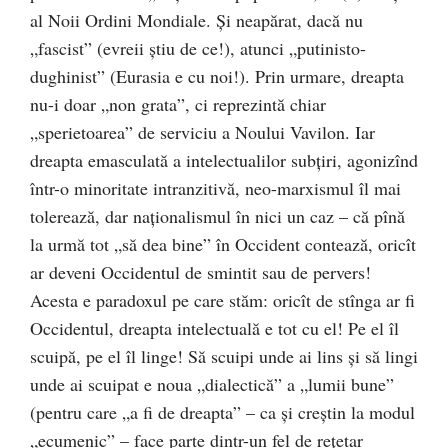
al Noii Ordini Mondiale. Și neapărat, dacă nu
„fascist” (evreii știu de ce!), atunci „putinisto-
dughinist” (Eurasia e cu noi!). Prin urmare, dreapta
nu-i doar „non grata”, ci reprezintă chiar
„sperietoarea” de serviciu a Noului Vavilon. Iar
dreapta emasculată a intelectualilor subțiri, agonizînd
într-o minoritate intranzitivă, neo-marxismul îl mai
tolerează, dar naționalismul în nici un caz – că pînă
la urmă tot „să dea bine” în Occident contează, oricît
ar deveni Occidentul de smintit sau de pervers!
Acesta e paradoxul pe care stăm: oricît de stînga ar fi
Occidentul, dreapta intelectuală e tot cu el! Pe el îl
scuipă, pe el îl linge! Să scuipi unde ai lins și să lingi
unde ai scuipat e noua „dialectică” a „lumii bune”
(pentru care „a fi de dreapta” – ca și creștin la modul
„ecumenic” – face parte dintr-un fel de rețetar