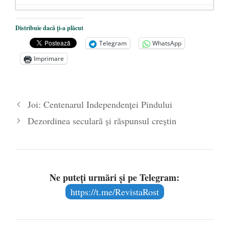
DANA KONYA-PETRIȘOR, ÎNTRU
Distribuie dacă ți-a plăcut
VEȘNICĂ POMENIRE
- 17 martie 2021
Telegram
WhatsApp
ÎNĂLȚATU-S-A!
- 28 mai 2020
Imprimare
Sic credo – Francisco Franco (1892-1975)
- 25 octombrie 2019
Joi: Centenarul Independenței Pindului
Dezordinea seculară și răspunsul creștin
Ne puteți urmări și pe Telegram:
https://t.me/RevistaRost