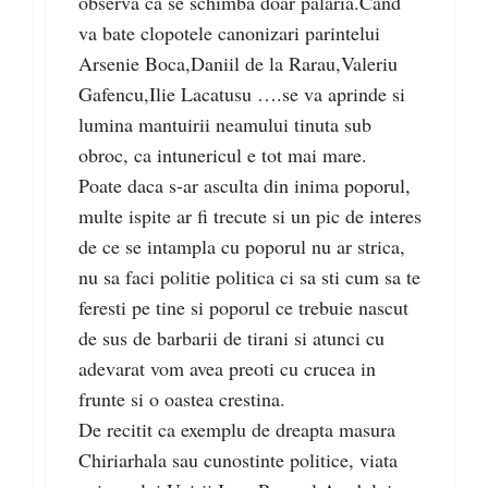
observa ca se schimba doar palaria.Cand
va bate clopotele canonizari parintelui
Arsenie Boca,Daniil de la Rarau,Valeriu
Gafencu,Ilie Lacatusu ….se va aprinde si
lumina mantuirii neamului tinuta sub
obroc, ca intunericul e tot mai mare.
Poate daca s-ar asculta din inima poporul,
multe ispite ar fi trecute si un pic de interes
de ce se intampla cu poporul nu ar strica,
nu sa faci politie politica ci sa sti cum sa te
feresti pe tine si poporul ce trebuie nascut
de sus de barbarii de tirani si atunci cu
adevarat vom avea preoti cu crucea in
frunte si o oastea crestina.
De recitit ca exemplu de dreapta masura
Chiriarhala sau cunostinte politice, viata