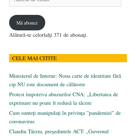
de
email
Mă abonez
Alătură-te celorlalți 371 de abonați.
CELE MAI CITITE
Ministerul de Interne: Noua carte de identitate fără
cip NU este document de călătorie
Protest împotriva abuzurilor CNA: „Libertatea de
exprimare nu poate fi redusă la tăcere
Cum sunteți manipulați în privința ”pandemiei” de
coronavirus
Claudiu Târziu, președintele ACT: „Guvernul