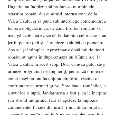
Ungaria, au îndrăznit să profaneze mormintele
ostașilor români din cimitirul internațional de la
Valea Uzului și să pună sub interdicție comemorarea
lor, era obligatoriu ca, de Ziua Eroilor, românii să
meargă acolo, să evoce cît le datorăm celor care s-au
jertfit pentru țară și să oficieze o slujbă de pomenire.
Așa s-a și întîmplat. Aproximativ două mii de tineri
români au ajuns în după-amiaza lui 6 Iunie a.c. la
Valea Uzului, în acest scop. Doar că n-au putut să-și
urmeze programul nestingheriți, pentru că o mie de
etnici maghiari au înconjurat cimitirul, riscînd o
confruntare cu urmări grave. Spre lauda românilor, n-
a avut loc o luptă. Jandarmeria a fost și ea la înălțime
și a strunit mulțimile, fără să apeleze la mijloace
contondente. În cele din urmă, românii au forțat cu
succes intrarea în cimitir. Singurele violențe au fost