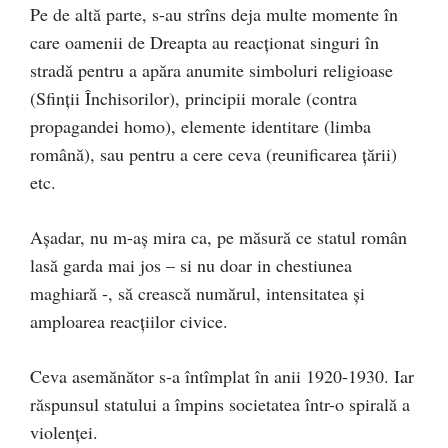
Pe de altă parte, s-au strîns deja multe momente în
care oamenii de Dreapta au reacționat singuri în
stradă pentru a apăra anumite simboluri religioase
(Sfinții Închisorilor), principii morale (contra
propagandei homo), elemente identitare (limba
română), sau pentru a cere ceva (reunificarea țării)
etc.
Așadar, nu m-aș mira ca, pe măsură ce statul român
lasă garda mai jos – si nu doar in chestiunea
maghiară -, să crească numărul, intensitatea și
amploarea reacțiilor civice.
Ceva asemănător s-a întîmplat în anii 1920-1930. Iar
răspunsul statului a împins societatea într-o spirală a
violenței.