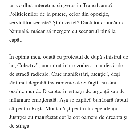
un conflict interetnic sîngeros în Transilvania?
Politicienilor de la putere, celor din opoziție,
serviciilor secrete? Și în ce fel? Dacă tot aruncăm o
bănuială, măcar să mergem cu scenariul pînă la
capăt.
În opinia mea, odată cu protestul de după sinistrul de
la „Colectiv”, am intrat într-o zodie a manifestărilor
de stradă radicale. Care manifestări, atenție!, deși
sînt mai degrabă instrumente ale Stîngii, nu sînt
ocolite nici de Dreapta, în situații de urgență sau de
inflamare emoțională. Așa se explică bunăoară faptul
că pentru Roșia Montană și pentru independența
Justiției au manifestat cot la cot oameni de dreapta și
de stînga.