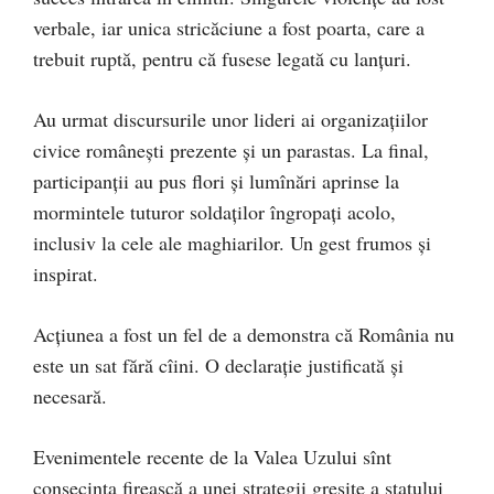
verbale, iar unica stricăciune a fost poarta, care a
trebuit ruptă, pentru că fusese legată cu lanțuri.
Au urmat discursurile unor lideri ai organizațiilor
civice românești prezente și un parastas. La final,
participanții au pus flori și lumînări aprinse la
mormintele tuturor soldaților îngropați acolo,
inclusiv la cele ale maghiarilor. Un gest frumos și
inspirat.
Acțiunea a fost un fel de a demonstra că România nu
este un sat fără cîini. O declarație justificată și
necesară.
Evenimentele recente de la Valea Uzului sînt
consecința firească a unei strategii greșite a statului