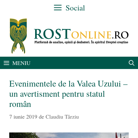
Sari
Social
la
conținut
MENIU
Evenimentele de la Valea Uzului –
un avertisment pentru statul
român
7 iunie 2019
de
Claudiu Târziu