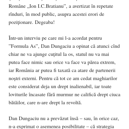
Române „Ion I.C.Bratianu”, a avertizat în repetate
rînduri, în mod public, asupra acestei erori de
poziționare. Degeaba!
Într-un interviu pe care mi l-a acordat pentru
”Formula As”, Dan Dungaciu a opinat că atunci cînd
chiar ne va ajunge cuțitul la os, statul nu va mai
putea face nimic sau orice va face va părea extrem,
iar România ar putea fi taxată ca atare de partenerii
noștri externi. Pentru că tot ce am cedat maghiarilor
este considerat deja un drept inalienabil, iar toate
loviturile încasate fără murmur ne califică drept ciuca
bătăilor, care n-are drept la revoltă.
Dan Dungaciu nu a prevăzut însă – sau, în orice caz,
n-a exprimat o asemenea posibilitate – că strategia