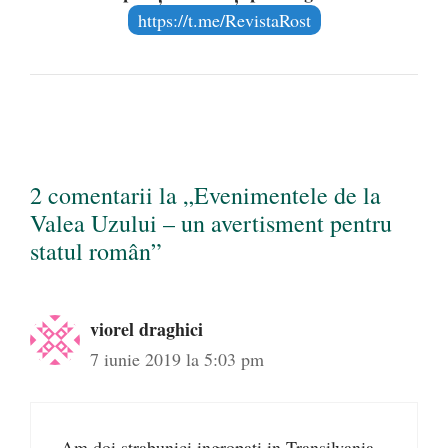
https://t.me/RevistaRost
2 comentarii la „Evenimentele de la
Valea Uzului – un avertisment pentru
statul român”
viorel draghici
7 iunie 2019 la 5:03 pm
Am doi strabunici ingropati in Transilvania ,