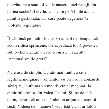
pierzătoare a statului va da naștere unei reacții din
partea societății civile. Una care pe 6 Iunie a.c. a
putut fi gestionată, dar care poate degenera în
violențe regretabile.
Îi văd însă pe mulți, inclusiv oameni de dreapta, că
acum ridică sprîncene, ori expediază toată povestea
sub o etichetă, „manevre securiste”, sau alta,
„naționalism de grotă”.
Nu e așa de simplu. Cu atît mai mult cu cît e
legitimă indignarea românilor cu privire la abuzurile
săvîrșite, în ultima vreme, de etnici maghiari la
cimitirul eroilor din Valea Uzului. Și, pe de altă
parte, pentru că nu există nici un argument care să
susțină ideea de „manevră securistă”. Cui ar folosi