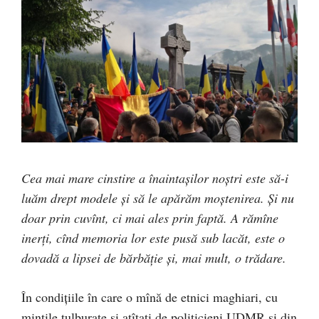
Cea mai mare cinstire a înaintașilor noștri este să-i
luăm drept modele și să le apărăm moștenirea. Și nu
doar prin cuvînt, ci mai ales prin faptă. A rămîne
inerți, cînd memoria lor este pusă sub lacăt, este o
dovadă a lipsei de bărbăție și, mai mult, o trădare.
În condițiile în care o mînă de etnici maghiari, cu
mințile tulburate și ațîțați de politicieni UDMR și din