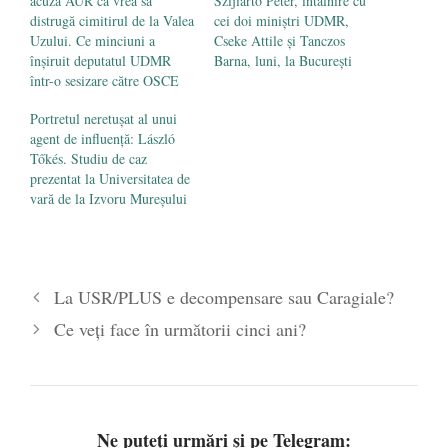
acuză AUR că vrea să
Szijiarto Peter, întâlnire cu
distrugă cimitirul de la Valea
cei doi miniștri UDMR,
Uzului. Ce minciuni a
Cseke Attile și Tanczos
înșiruit deputatul UDMR
Barna, luni, la București
într-o sesizare către OSCE
Portretul neretuşat al unui
agent de influenţă: László
Tőkés. Studiu de caz
prezentat la Universitatea de
vară de la Izvoru Mureşului
La USR/PLUS e decompensare sau Caragiale?
Ce veți face în următorii cinci ani?
Ne puteți urmări și pe Telegram: