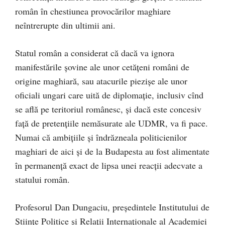
român în chestiunea provocărilor maghiare
neîntrerupte din ultimii ani.
Statul român a considerat că dacă va ignora
manifestările șovine ale unor cetățeni români de
origine maghiară, sau atacurile piezișe ale unor
oficiali ungari care uită de diplomație, inclusiv cînd
se află pe teritoriul românesc, și dacă este concesiv
față de pretențiile nemăsurate ale UDMR, va fi pace.
Numai că ambițiile și îndrăzneala politicienilor
maghiari de aici și de la Budapesta au fost alimentate
în permanență exact de lipsa unei reacții adecvate a
statului român.
Profesorul Dan Dungaciu, președintele Institutului de
Științe Politice și Relații Internaționale al Academiei