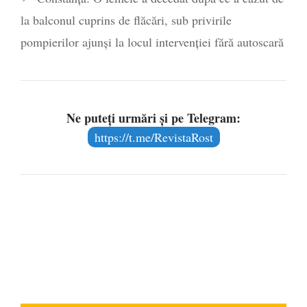
la balconul cuprins de flăcări, sub privirile
pompierilor ajunși la locul intervenției fără autoscară
Ne puteți urmări și pe Telegram:
https://t.me/RevistaRost