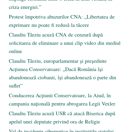
criza energiei.”
Protest împotriva abuzurilor CNA: „Libertatea de
exprimare nu poate fi redusă la tăcere
Claudiu Târziu acuză CNA de cenzură după
solicitarea de eliminare a unui clip video din mediul
online
Claudiu Târziu, europarlamentar și președinte
Acțiunea Conservatoare: „Dacă România își
abandonează ciobanii, își abandonează o parte din
suflet”
Conducerea Acțiunii Conservatoare, la Aiud, în
campania națională pentru abrogarea Legii Vexler
Claudiu Târziu acuză USR că atacă Biserica după
apelul unei deputate privind ora de Religie
Val de incidente cibernetice în instituțiile statului.