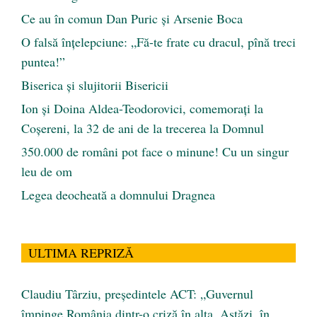
Ce au în comun Dan Puric şi Arsenie Boca
O falsă înțelepciune: „Fă-te frate cu dracul, pînă treci
puntea!”
Biserica și slujitorii Bisericii
Ion și Doina Aldea-Teodorovici, comemorați la
Coșereni, la 32 de ani de la trecerea la Domnul
350.000 de români pot face o minune! Cu un singur
leu de om
Legea deocheată a domnului Dragnea
ULTIMA REPRIZĂ
Claudiu Târziu, președintele ACT: „Guvernul
împinge România dintr-o criză în alta. Astăzi, în