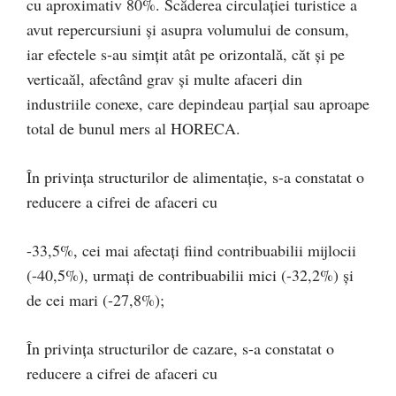
cu aproximativ 80%. Scăderea circulației turistice a
avut repercursiuni și asupra volumului de consum,
iar efectele s-au simțit atât pe orizontală, căt și pe
verticaăl, afectând grav și multe afaceri din
industriile conexe, care depindeau parțial sau aproape
total de bunul mers al HORECA.
În privința structurilor de alimentație, s-a constatat o
reducere a cifrei de afaceri cu
-33,5%, cei mai afectați fiind contribuabilii mijlocii
(-40,5%), urmați de contribuabilii mici (-32,2%) și
de cei mari (-27,8%);
În privința structurilor de cazare, s-a constatat o
reducere a cifrei de afaceri cu