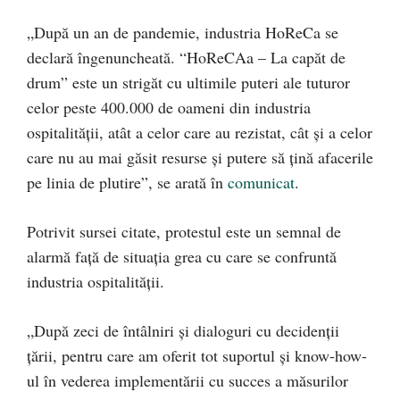
„După un an de pandemie, industria HoReCa se
declară îngenuncheată. “HoReCAa – La capăt de
drum” este un strigăt cu ultimile puteri ale tuturor
celor peste 400.000 de oameni din industria
ospitalității, atât a celor care au rezistat, cât și a celor
care nu au mai găsit resurse și putere să țină afacerile
pe linia de plutire”, se arată în
comunicat
.
Potrivit sursei citate, protestul este un semnal de
alarmă față de situația grea cu care se confruntă
industria ospitalității.
„După zeci de întâlniri și dialoguri cu decidenții
țării, pentru care am oferit tot suportul și know-how-
ul în vederea implementării cu succes a măsurilor