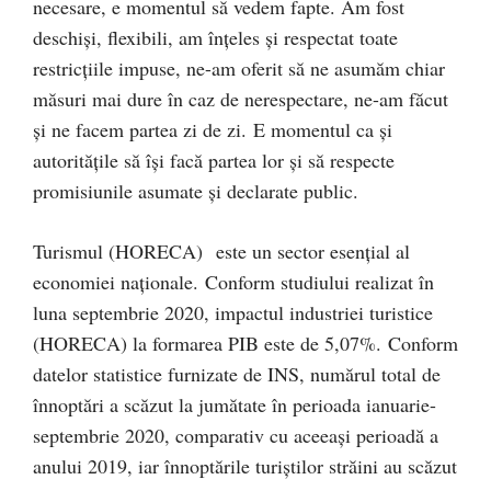
necesare, e momentul să vedem fapte. Am fost
deschiși, flexibili, am înțeles și respectat toate
restricțiile impuse, ne-am oferit să ne asumăm chiar
măsuri mai dure în caz de nerespectare, ne-am făcut
și ne facem partea zi de zi. E momentul ca și
autoritățile să își facă partea lor și să respecte
promisiunile asumate și declarate public.
Turismul (HORECA) este un sector esențial al
economiei naționale. Conform studiului realizat în
luna septembrie 2020, impactul industriei turistice
(HORECA) la formarea PIB este de 5,07%. Conform
datelor statistice furnizate de INS, numărul total de
înnoptări a scăzut la jumătate în perioada ianuarie-
septembrie 2020, comparativ cu aceeași perioadă a
anului 2019, iar înnoptările turiștilor străini au scăzut