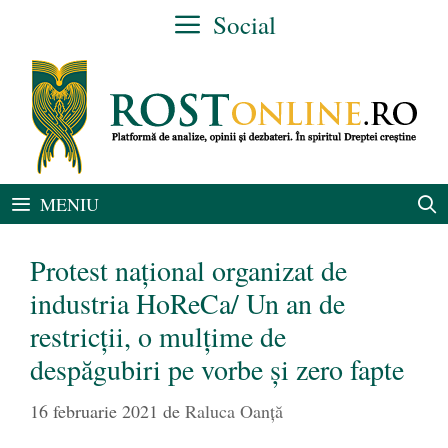
Sari
Social
la
conținut
MENIU
Protest național organizat de
industria HoReCa/ Un an de
restricții, o mulțime de
despăgubiri pe vorbe și zero fapte
16 februarie 2021
de
Raluca Oanță