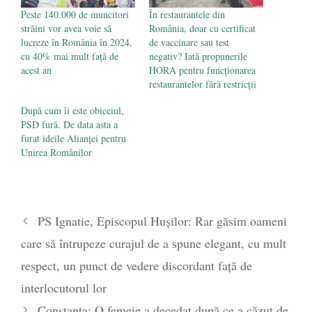
Peste 140.000 de muncitori
În restaurantele din
străini vor avea voie să
România, doar cu certificat
lucreze în România în 2024,
de vaccinare sau test
cu 40% mai mult față de
negativ? Iată propunerile
acest an
HORA pentru funcționarea
restaurantelor fără restricții
După cum îi este obiceiul,
PSD fură. De data asta a
furat ideile Alianței pentru
Unirea Românilor
PS Ignatie, Episcopul Hușilor: Rar găsim oameni
care să întrupeze curajul de a spune elegant, cu mult
respect, un punct de vedere discordant față de
interlocutorul lor
Constanța: O femeie a decedat după ce a căzut de