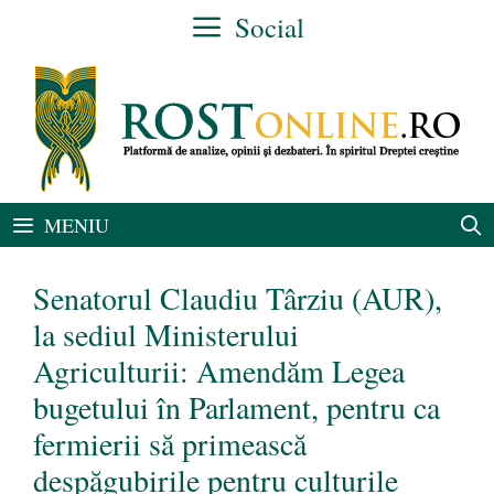
Sari
Social
la
conținut
MENIU
Senatorul Claudiu Târziu (AUR),
la sediul Ministerului
Agriculturii: Amendăm Legea
bugetului în Parlament, pentru ca
fermierii să primească
despăgubirile pentru culturile