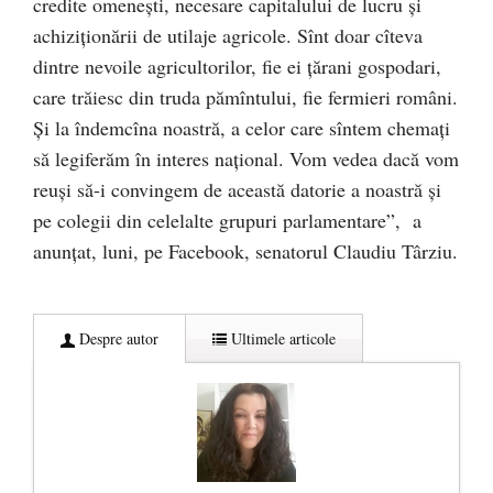
credite omenești, necesare capitalului de lucru și
achiziționării de utilaje agricole. Sînt doar cîteva
dintre nevoile agricultorilor, fie ei țărani gospodari,
care trăiesc din truda pămîntului, fie fermieri români.
Și la îndemcîna noastră, a celor care sîntem chemați
să legiferăm în interes național. Vom vedea dacă vom
reuși să-i convingem de această datorie a noastră și
pe colegii din celelalte grupuri parlamentare”, a
anunțat, luni, pe Facebook, senatorul Claudiu Târziu.
Despre autor
Ultimele articole