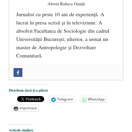
About Raluca Oanță
Jurnalist cu peste 10 ani de experiență. A
lucrat în presa scrisă și în televiziune. A
absolvit Facultatea de Sociologie din cadrul
Universității București; ulterior, a urmat un
master de Antropologie și Dezvoltare
Comunitară.
Zilele Culturii și Spiritualității la
Mănăstirea „Sfânta Ana” Rohia. Părintele
Nicolae Steinhardt, comemorat la 102 ani
Distribuie dacă ți-a plăcut
de la naștere
- 29 iulie 2024
Telegram
WhatsApp
„Carnea cultivată” în laborator, tot mai
Imprimare
aproape de autorizare pentru
comercializare în UE
- 28 iulie 2024
Articole similare