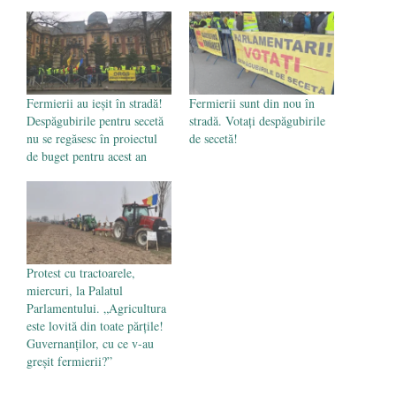
Părintele mărturisitor Constantin
Voicescu, pomenit, duminică, la
Mănăstirea Cernica
- 27 iulie 2024
Fermierii au ieșit în stradă!
Fermierii sunt din nou în
Despăgubirile pentru secetă
stradă. Votați despăgubirile
nu se regăsesc în proiectul
de secetă!
de buget pentru acest an
Protest cu tractoarele,
miercuri, la Palatul
Parlamentului. „Agricultura
este lovită din toate părțile!
Guvernanților, cu ce v-au
greșit fermierii?”