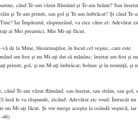
Doamne, când Te-am văzut flămând și Te-am hrănit? Sau însetat
răin și Te-am primit, sau gol și Te-am îmbrăcat? Și când Te-
 Tine? Iar Împăratul, răspunzând, va zice către ei: Adevărat zi
frați ai Mei preamici, Mie Mi-ați făcut.
-vă de la Mine, blestemaților, în focul cel veșnic, care este
flămând am fost și nu Mi-ați dat să mănânc; însetat am fost și n
ați primit; gol, și nu M-ați îmbrăcat; bolnav și în temniță, și 
 când Te-am văzut flămând, sau însetat, sau străin, sau gol, 
El însă le va răspunde, zicând: Adevărat zic vouă: Întrucât nu 
ie nu Mi-ați făcut. Și vor merge aceștia la osândă veșnică, iar
1-46)