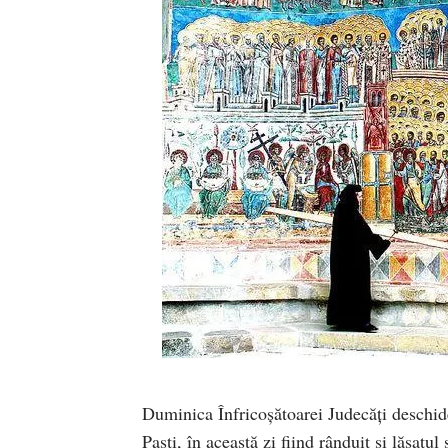
Duminica Înfricoșătoarei Judecăți deschid
Paști, în această zi fiind rânduit și lăsatul