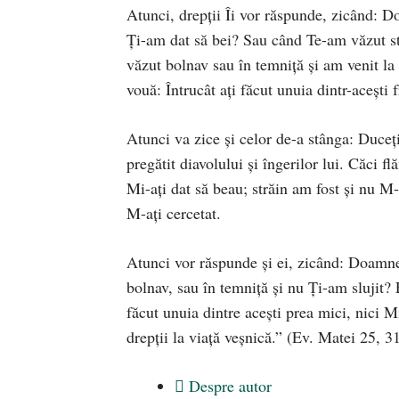
Atunci, drepții Îi vor răspunde, zicând: 
Ți-am dat să bei? Sau când Te-am văzut st
văzut bolnav sau în temniță și am venit la
vouă: Întrucât ați făcut unuia dintr-acești 
Atunci va zice și celor de-a stânga: Duceți
pregătit diavolului și îngerilor lui. Căci 
Mi-ați dat să beau; străin am fost și nu M-
M-ați cercetat.
Atunci vor răspunde și ei, zicând: Doamne,
bolnav, sau în temniță și nu Ți-am slujit? 
făcut unuia dintre acești prea mici, nici M
drepții la viață veșnică.” (Ev. Matei 25, 3
Despre autor