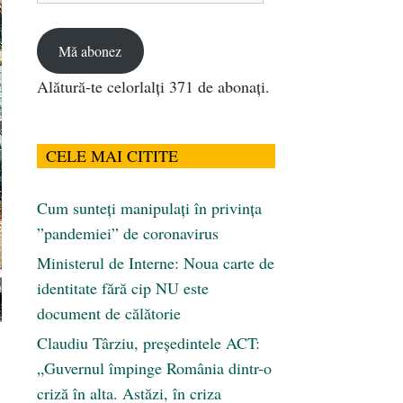
email
Mă abonez
Alătură-te celorlalți 371 de abonați.
CELE MAI CITITE
Cum sunteți manipulați în privința
”pandemiei” de coronavirus
Ministerul de Interne: Noua carte de
identitate fără cip NU este
document de călătorie
Claudiu Târziu, președintele ACT:
„Guvernul împinge România dintr-o
criză în alta. Astăzi, în criza