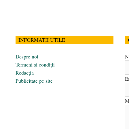
INFORMATII UTILE
Despre noi
N
Termeni și condiții
Redacția
E
Publicitate pe site
M