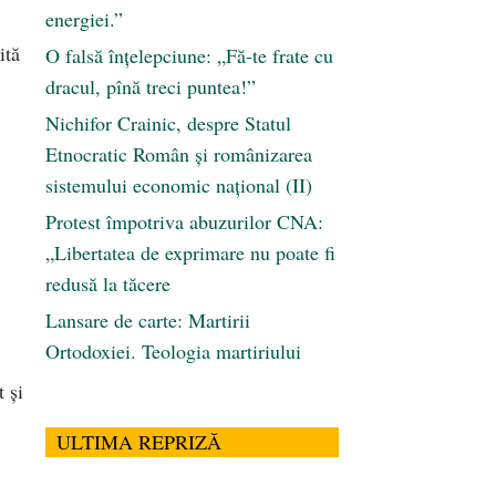
energiei.”
ită
O falsă înțelepciune: „Fă-te frate cu
dracul, pînă treci puntea!”
Nichifor Crainic, despre Statul
Etnocratic Român şi românizarea
sistemului economic naţional (II)
Protest împotriva abuzurilor CNA:
„Libertatea de exprimare nu poate fi
redusă la tăcere
Lansare de carte: Martirii
Ortodoxiei. Teologia martiriului
 și
ULTIMA REPRIZĂ