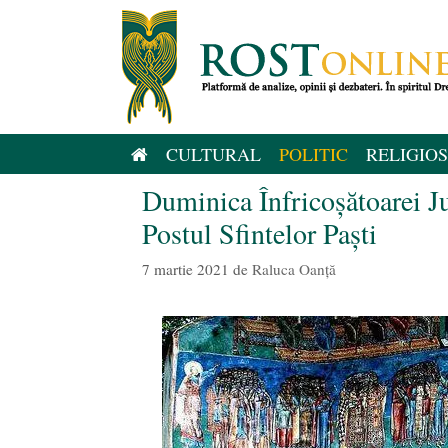
Sari
la
conținut
CULTURAL
POLITIC
RELIGIOS
Duminica Înfricoșătoarei Ju
Postul Sfintelor Paști
7 martie 2021
de
Raluca Oanță