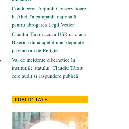
Conducerea Acțiunii Conservatoare,
la Aiud, în campania națională
pentru abrogarea Legii Vexler
Claudiu Târziu acuză USR că atacă
Biserica după apelul unei deputate
privind ora de Religie
Val de incidente cibernetice în
e
instituțiile statului. Claudiu Târziu
cere audit și răspundere publică
PUBLICITATE