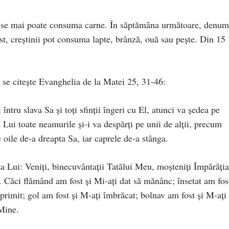
re se mai poate consuma carne. În săptămâna următoare, denum
t, creștinii pot consuma lapte, brânză, ouă sau pește. Din 15
e se citește Evanghelia de la Matei 25, 31-46:
tru slava Sa și toți sfinții îngeri cu El, atunci va ședea pe
a Lui toate neamurile și-i va despărți pe unii de alții, precum
 oile de-a dreapta Sa, iar caprele de-a stânga.
a Lui: Veniți, binecuvântații Tatălui Meu, moșteniți Împărăția
. Căci flămând am fost și Mi-ați dat să mănânc; însetat am fost
 primit; gol am fost și M-ați îmbrăcat; bolnav am fost și M-ați
 Mine.