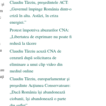
Claudiu Târziu, președintele ACT:
 și
„Guvernul împinge România dintr-o
am
criză în alta. Astăzi, în criza
c
energiei.”
Protest împotriva abuzurilor CNA:
„Libertatea de exprimare nu poate fi
redusă la tăcere
u
nu
Claudiu Târziu acuză CNA de
cenzură după solicitarea de
eliminare a unui clip video din
sau
mediul online
ați
Claudiu Târziu, europarlamentar și
președinte Acțiunea Conservatoare:
„Dacă România își abandonează
ciobanii, își abandonează o parte
din suflet”