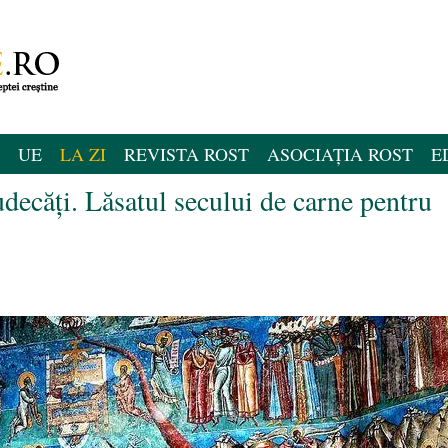
UE
LA ZI
REVISTA ROST
ASOCIAȚIA ROST
E
decăți. Lăsatul secului de carne pentru