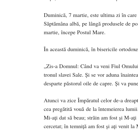
Duminică, 7 martie, este ultima zi în ca
Săptămâna albă, pe lângă produsele de pos
martie, începe Postul Mare.
În această duminică, în bisericile ortodox
„Zis-a Domnul: Când va veni Fiul Omului în
tronul slavei Sale. Și se vor aduna înainte
desparte păstorul oile de capre. Și va pune
Atunci va zice Împăratul celor de-a dreapt
cea pregătită vouă de la întemeierea lumii
Mi-ați dat să beau; străin am fost și M-ați
cercetat; în temniță am fost și ați venit la