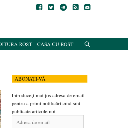
DITURA ROST
CASA CU ROST
ABONAȚI-VĂ
Introduceți mai jos adresa de email
pentru a primi notificări cînd sînt
publicate articole noi.
Adresa
de