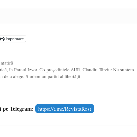
Imprimare
ematică
inică, în Parcul Izvor. Co-președintele AUR, Claudiu Târziu: Nu suntem
ea de a alege. Suntem un partid al libertății
și pe Telegram:
https://t.me/RevistaRost