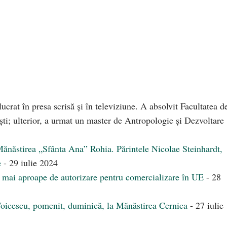
ucrat în presa scrisă și în televiziune. A absolvit Facultatea d
ști; ulterior, a urmat un master de Antropologie și Dezvoltare
la Mănăstirea „Sfânta Ana” Rohia. Părintele Nicolae Steinhardt,
e
- 29 iulie 2024
ot mai aproape de autorizare pentru comercializare în UE
- 28
Voicescu, pomenit, duminică, la Mănăstirea Cernica
- 27 iulie