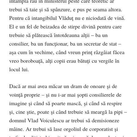
întâmplă rău în ministerul peste care teoretic ar
trebui să taie și să spânzure, e pus pe seama altora.
Pentru că intangibilul Vlăduț nu e niciodată de vină.
El e un fel de beizadea de stirpe divină pentru care
trebuie să plătească întotdeauna alții – ba un
consilier, ba un funcționar, ba un secretar de stat –
așa cum în vechime, când vreun prinț râzgâiat făcea
vreo boroboață, alți copii erau bătuți cu vergile în
locul lui.
Dacă ar mai avea măcar un dram de onoare și de
voință proprie – și nu i-ar mai șopti consilierele de
imagine și când să poarte mască, și când să respire
și, cine știe, poate și când trebuie să meargă la pipi –
domnul Vlad Voiculescu ar trebui să demisioneze
mâine. Ar trebui să lase orgoliul de corporatist și