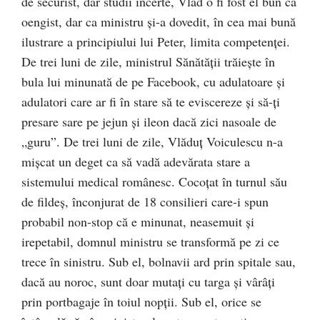
de securist, dar studii incerte, Vlad o fi fost el bun ca
oengist, dar ca ministru și-a dovedit, în cea mai bună
ilustrare a principiului lui Peter, limita competenței.
De trei luni de zile, ministrul Sănătății trăiește în
bula lui minunată de pe Facebook, cu adulatoare și
adulatori care ar fi în stare să te eviscereze și să-ți
presare sare pe jejun și ileon dacă zici nasoale de
„guru”. De trei luni de zile, Vlăduț Voiculescu n-a
mișcat un deget ca să vadă adevărata stare a
sistemului medical românesc. Cocoțat în turnul său
de fildeș, înconjurat de 18 consilieri care-i spun
probabil non-stop că e minunat, neasemuit și
irepetabil, domnul ministru se transformă pe zi ce
trece în sinistru. Sub el, bolnavii ard prin spitale sau,
dacă au noroc, sunt doar mutați cu targa și vârâți
prin portbagaje în toiul nopții. Sub el, orice se