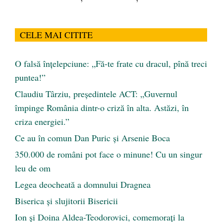
CELE MAI CITITE
O falsă înțelepciune: „Fă-te frate cu dracul, pînă treci
puntea!”
Claudiu Târziu, președintele ACT: „Guvernul
împinge România dintr-o criză în alta. Astăzi, în
criza energiei.”
Ce au în comun Dan Puric şi Arsenie Boca
350.000 de români pot face o minune! Cu un singur
leu de om
Legea deocheată a domnului Dragnea
Biserica și slujitorii Bisericii
Ion și Doina Aldea-Teodorovici, comemorați la