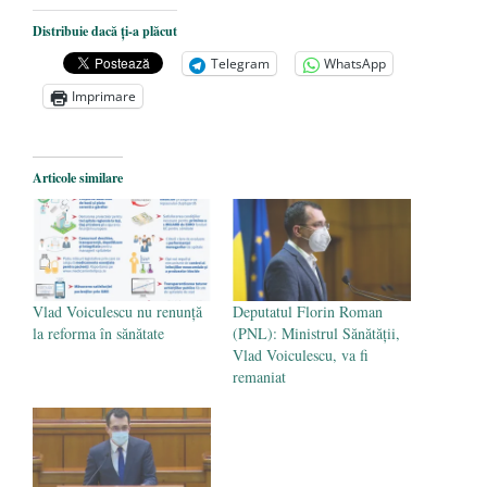
România, un ponton care se scufundă sub
Distribuie dacă ți-a plăcut
ochii noștri
- 15 octombrie 2021
Telegram
WhatsApp
Un fost halterofil s-a declarat femeie și a
Imprimare
fost acceptat să participe la Olimpiada de
la Tokyo, în competiția feminină!
- 21
iunie 2021
Articole similare
LEGO a lansat primul set de jucării
dedicat comunității LGBT
- 20 mai 2021
Vlad Voiculescu nu renunță
Deputatul Florin Roman
la reforma în sănătate
(PNL): Ministrul Sănătății,
Vlad Voiculescu, va fi
remaniat