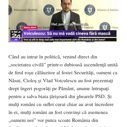
Când au intrat în politică, venind direct din
„societatea civilă” printr-o dubioasă ascendență unită
de firul roșu călăuzitor al fostei Securități, oameni ca
Năsui, Cioloș și Vlad Voiculescu au fost prezentați
drept îngeri pogorâți pe Pământ, anume întrupați
pentru a salva biata țărișoară din ghearele PSD. Și
mulți români cu suflet curat chiar au avut încredere
în ei, mulți români au fost convinși că asemenea
„oameni noi” vor putea scoate România din