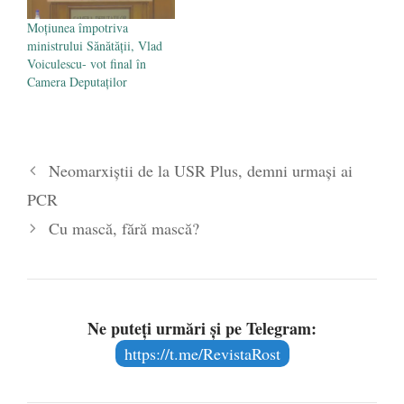
Moțiunea împotriva
ministrului Sănătății, Vlad
Voiculescu- vot final în
Camera Deputaților
Neomarxiștii de la USR Plus, demni urmași ai
PCR
Cu mască, fără mască?
Ne puteți urmări și pe Telegram:
https://t.me/RevistaRost