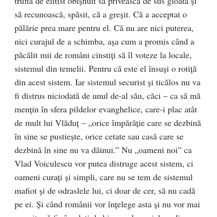
trufia de elitist obișnuit să privească de sus gloata și
să recunoască, spăsit, că a greșit. Că a acceptat o
pălărie prea mare pentru el. Că nu are nici puterea,
nici curajul de a schimba, așa cum a promis când a
păcălit mii de români cinstiți să îl voteze la locale,
sistemul din temelii. Pentru că este el însuși o rotiță
din acest sistem. Iar sistemul securist și ticălos nu va
fi distrus niciodată de unul de-al său, căci – ca să mă
mențin în sfera pildelor evanghelice, care-i plac atât
de mult lui Vlăduț – „orice împărăţie care se dezbină
în sine se pustieşte, orice cetate sau casă care se
dezbină în sine nu va dăinui.” Nu „oameni noi” ca
Vlad Voiculescu vor putea distruge acest sistem, ci
oameni curați și simpli, care nu se tem de sistemul
mafiot și de odraslele lui, ci doar de cer, să nu cadă
pe ei. Și când românii vor înțelege asta și nu vor mai