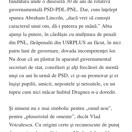
fundătura unde o duseseră 30 de ani de rotativă
guvernamentală PSD-PDL-PNL. Dar, cum înțelept
spunea Abraham Lincoln, „dacă vrei să cunoști
caracterul unui om, dă-i puterea pe mână.” Abia
ajunși la putere, în cârdășie cu mulțimea de penali
din PNL, fărăpenalii din USRPLUS au făcut, în nici
patru luni de guvernare, dovada incompetenței lor.
Nu doar că au păstrat în aparatul guvernamental
secretari de stat, consilieri și alți frecători de mentă
unși cu ani în urmă de PSD, ci și-au promovat și ei
înșiși pupilii, amicii, nepoatele și netoatele, cu un
tupeu cum nici măcar hulitul Dragnea n-a dovedit.
Și nimeni nu e mai simbolic pentru „omul nou”,
pentru „pluseristul de omenie”, decât Vlad
Voiculescu. Cu origini certe și recunoscute de puiuț