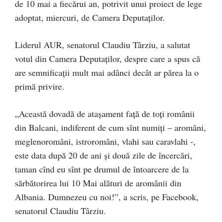
de 10 mai a fiecărui an, potrivit unui proiect de lege
adoptat, miercuri, de Camera Deputaților.
Liderul AUR, senatorul Claudiu Târziu, a salutat
votul din Camera Deputaților, despre care a spus că
are semnificații mult mai adânci decât ar părea la o
primă privire.
„Această dovadă de atașament față de toți românii
din Balcani, indiferent de cum sînt numiți – aromâni,
meglenoromâni, istroromâni, vlahi sau caravlahi -,
este data după 20 de ani și două zile de încercări,
taman cînd eu sînt pe drumul de întoarcere de la
sărbătorirea lui 10 Mai alături de aromânii din
Albania. Dumnezeu cu noi!”, a scris, pe Facebook,
senatorul Claudiu Târziu.