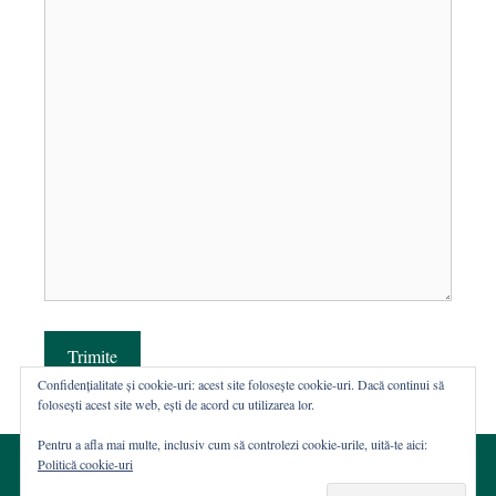
Trimite
Confidențialitate și cookie-uri: acest site folosește cookie-uri. Dacă continui să
folosești acest site web, ești de acord cu utilizarea lor.
Pentru a afla mai multe, inclusiv cum să controlezi cookie-urile, uită-te aici:
Politică cookie-uri
© 2002-2026 · Asociația ROST