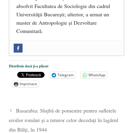
absolvit Facultatea de Sociologie din cadrul
Universității București; ulterior, a urmat un
master de Antropologie și Dezvoltare
Comunitară.
Zilele Culturii și Spiritualității la
Mănăstirea „Sfânta Ana” Rohia. Părintele
Nicolae Steinhardt, comemorat la 102 ani
Distribuie dacă ți-a plăcut
de la naștere
- 29 iulie 2024
Telegram
WhatsApp
„Carnea cultivată” în laborator, tot mai
Imprimare
aproape de autorizare pentru
comercializare în UE
- 28 iulie 2024
Părintele mărturisitor Constantin
Basarabia: Slujbă de pomenire pentru sufletele
Voicescu, pomenit, duminică, la
eroilor români şi a tuturor celor decedaţi în lagărul
Mănăstirea Cernica
- 27 iulie 2024
din Bălți, în 1944