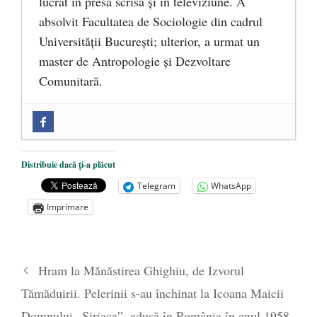
lucrat în presa scrisă și în televiziune. A
absolvit Facultatea de Sociologie din cadrul
Universității București; ulterior, a urmat un
master de Antropologie și Dezvoltare
Comunitară.
Zilele Culturii și Spiritualității la
Mănăstirea „Sfânta Ana” Rohia. Părintele
Nicolae Steinhardt, comemorat la 102 ani
Distribuie dacă ți-a plăcut
de la naștere
- 29 iulie 2024
Telegram
WhatsApp
„Carnea cultivată” în laborator, tot mai
Imprimare
aproape de autorizare pentru
comercializare în UE
- 28 iulie 2024
Părintele mărturisitor Constantin
Hram la Mănăstirea Ghighiu, de Izvorul
Voicescu, pomenit, duminică, la
Tămăduirii. Pelerinii s-au închinat la Icoana Maicii
Mănăstirea Cernica
- 27 iulie 2024
Domnului „Siriaca”, adusă în România în anul 1958