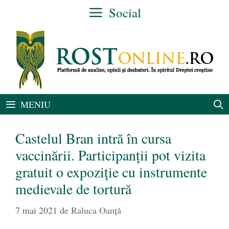
Sari
Social
la
conținut
MENIU
Castelul Bran intră în cursa
vaccinării. Participanții pot vizita
gratuit o expoziție cu instrumente
medievale de tortură
7 mai 2021
de
Raluca Oanță