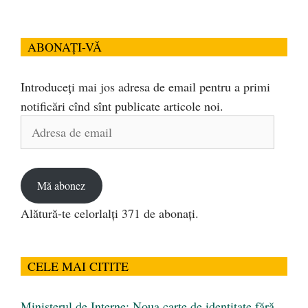
ABONAȚI-VĂ
Introduceți mai jos adresa de email pentru a primi
notificări cînd sînt publicate articole noi.
Adresa
de
email
Mă abonez
Alătură-te celorlalți 371 de abonați.
CELE MAI CITITE
Ministerul de Interne: Noua carte de identitate fără