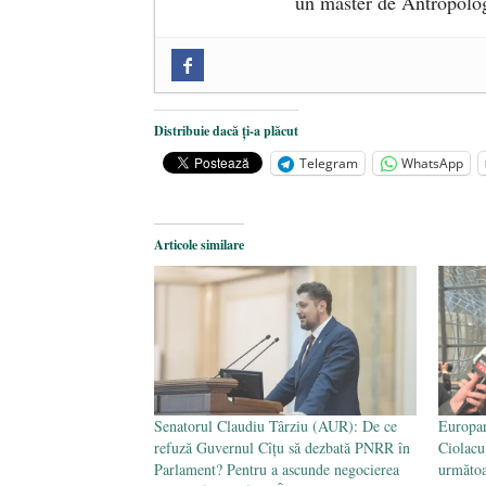
un master de Antropolog
Zilele Culturii și Spiritualității l
comemorat la 102 ani de la naștere
„Carnea cultivată” în laborator, t
Distribuie dacă ți-a plăcut
iulie 2024
Telegram
WhatsApp
Părintele mărturisitor Constantin 
2024
Articole similare
Senatorul Claudiu Târziu (AUR): De ce
Europar
refuză Guvernul Cîțu să dezbată PNRR în
Ciolacu
Parlament? Pentru a ascunde negocierea
următoa