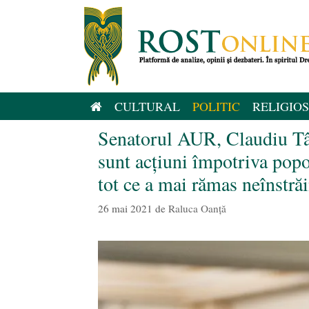
Sari
la
conținut
CULTURAL
POLITIC
RELIGIOS
Senatorul AUR, Claudiu Tâ
sunt acțiuni împotriva pop
tot ce a mai rămas neînstrăi
26 mai 2021
de
Raluca Oanță