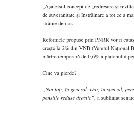
„Așa-zisul concept de „redresare și rezilie
de suveranitate și înstrăinare a tot ce a 
străine de noi.
Reformele propuse prin PNRR vor fi catas
crește la 2% din VNB (Venitul Național Br
mărire temporară de 0,6% a plafonului pent
Cine va pierde?
„Noi toți, în general. Dar, în special, pen
pensiile reduse drastic”
, a subliniat senat