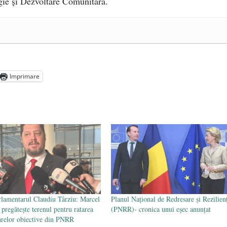
ie și Dezvoltare Comunitară.
a Mănăstirea „Sfânta Ana” Rohia. Părintele Nicolae Steinhardt,
- 29 iulie 2024
ot mai aproape de autorizare pentru comercializare în UE
- 28
Imprimare
Voicescu, pomenit, duminică, la Mănăstirea Cernica
- 27 iulie
lamentarul Claudiu Târziu: Marcel
Planul Naţional de Redresare şi Rezilien
 pregătește terenul pentru ratarea
(PNRR)- cronica unui eșec anunțat
relor obiective din PNRR