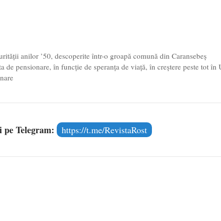
rității anilor ’50, descoperite într-o groapă comună din Caransebeş
e pensionare, în funcție de speranța de viață, în creștere peste tot în
onare
și pe Telegram:
https://t.me/RevistaRost