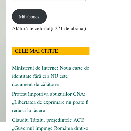
email
Mă abonez
Alătură-te celorlalți 371 de abonați.
CELE MAI CITITE
Ministerul de Interne: Noua carte de
identitate fără cip NU este
document de călătorie
Protest împotriva abuzurilor CNA:
„Libertatea de exprimare nu poate fi
redusă la tăcere
Claudiu Târziu, președintele ACT:
„Guvernul împinge România dintr-o