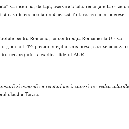
nță” va însemna, de fapt, aservire totală, renunțare la orice u
mai rămas din economia românească, în favoarea unor interese
trofale pentru România, iar contribuția României la UE va
ut), nu la 1,4% precum greșit a scris presa, căci se adaugă o
ru fiecare țară”, a explicat liderul AUR.
sionarii și oamenii cu venituri mici, care-și vor vedea salariile
orul claudiu Târziu.