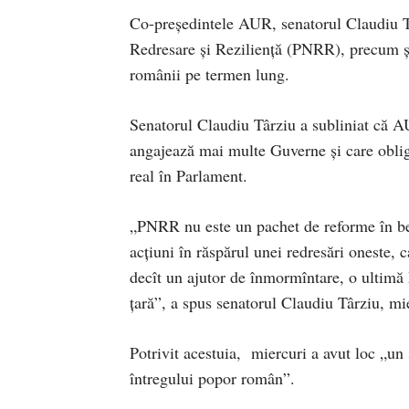
Co-președintele AUR, senatorul Claudiu Tâ
Redresare și Reziliență (PNRR), precum și 
românii pe termen lung.
Senatorul Claudiu Târziu a subliniat că AU
angajează mai multe Guverne și care oblig
real în Parlament.
„PNRR nu este un pachet de reforme în ben
acțiuni în răspărul unei redresări oneste, c
decît un ajutor de înmormîntare, o ultimă 
țară”, a spus senatorul Claudiu Târziu, mie
Potrivit acestuia, miercuri a avut loc „un
întregului popor român”.