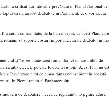
rziu, a criticat dur măsurile prevăzute în Planul Național de
faptul că nu au fost dezbătute în Parlament, desi vor afecta
R a cerut, cu fermitate, de la bun început, ca acest Plan, care
ă românii să suporte costuri importante, să fie dezbătut în m
eficiul și înspre bunăstarea românilor, ci un ansamblu de
are să aibă efectele pe care le dorim cu toții. Acest Plan nu es
Mare Privatizare a tot ce a mai rămas neînstrăinat în această
rcuri, în Plenul reunit al Parlamentului.
 simulacru de dezbatere”, ceea ce reprezintă „o jignire adusă