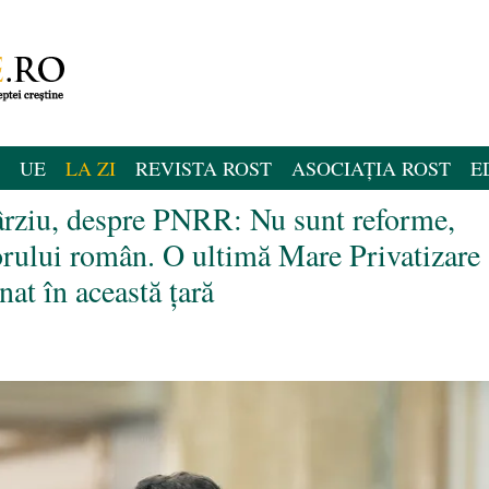
UE
LA ZI
REVISTA ROST
ASOCIAȚIA ROST
E
rziu, despre PNRR: Nu sunt reforme,
orului român. O ultimă Mare Privatizare 
nat în această țară