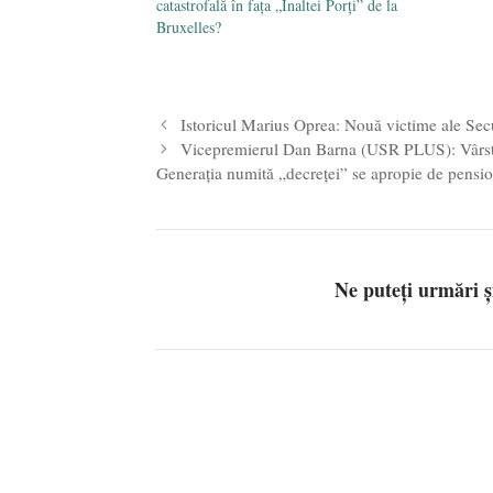
catastrofală în fața „Înaltei Porți” de la
Bruxelles?
Istoricul Marius Oprea: Nouă victime ale Secu
Vicepremierul Dan Barna (USR PLUS): Vârsta d
Generația numită „decreței” se apropie de pensi
Ne puteți urmări 