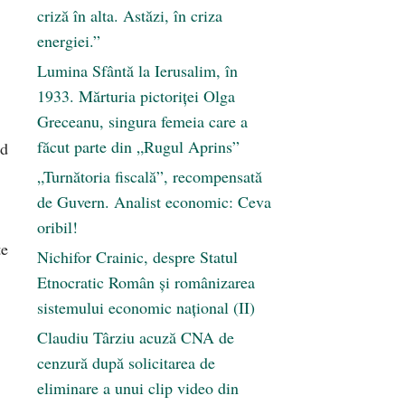
criză în alta. Astăzi, în criza
energiei.”
Lumina Sfântă la Ierusalim, în
1933. Mărturia pictoriței Olga
Greceanu, singura femeia care a
făcut parte din „Rugul Aprins”
od
„Turnătoria fiscală”, recompensată
de Guvern. Analist economic: Ceva
oribil!
te
Nichifor Crainic, despre Statul
Etnocratic Român şi românizarea
sistemului economic naţional (II)
Claudiu Târziu acuză CNA de
cenzură după solicitarea de
eliminare a unui clip video din