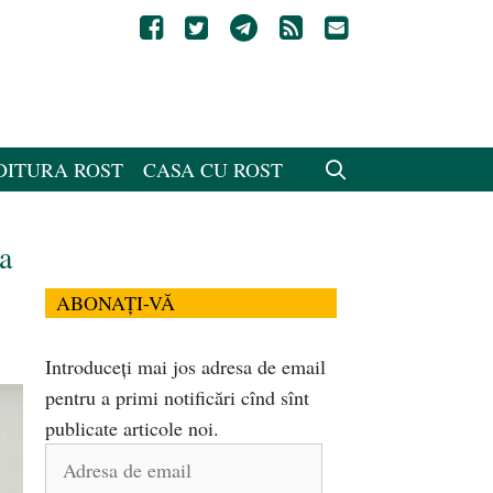
DITURA ROST
CASA CU ROST
a
ABONAȚI-VĂ
Introduceți mai jos adresa de email
pentru a primi notificări cînd sînt
publicate articole noi.
Adresa
de