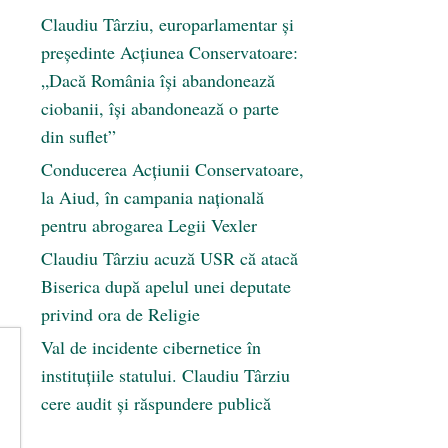
Claudiu Târziu, europarlamentar și
președinte Acțiunea Conservatoare:
„Dacă România își abandonează
ciobanii, își abandonează o parte
din suflet”
Conducerea Acțiunii Conservatoare,
la Aiud, în campania națională
pentru abrogarea Legii Vexler
Claudiu Târziu acuză USR că atacă
Biserica după apelul unei deputate
privind ora de Religie
Val de incidente cibernetice în
instituțiile statului. Claudiu Târziu
cere audit și răspundere publică