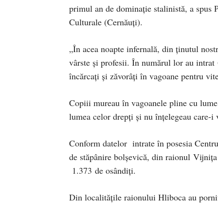
primul an de dominaţie stalinistă, a spus 
Culturale (Cernăuți).
„În acea noapte infernală, din ţinutul nost
vârste şi profesii. În numărul lor au intra
încărcaţi şi zăvorâţi în vagoane pentru vite
Copiii mureau în vagoanele pline cu lume 
lumea celor drepţi şi nu înţelegeau care-i 
Conform datelor intrate în posesia Centrul
de stăpânire bolşevică, din raionul Vijniţ
1.373 de osândiţi.
Din localităţile raionului Hliboca au porn