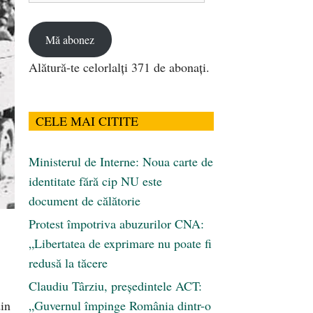
email
Mă abonez
Alătură-te celorlalți 371 de abonați.
CELE MAI CITITE
Ministerul de Interne: Noua carte de
identitate fără cip NU este
document de călătorie
Protest împotriva abuzurilor CNA:
„Libertatea de exprimare nu poate fi
redusă la tăcere
Claudiu Târziu, președintele ACT:
din
„Guvernul împinge România dintr-o