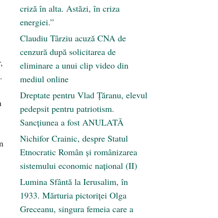
criză în alta. Astăzi, în criza
energiei.”
Claudiu Târziu acuză CNA de
,
cenzură după solicitarea de
,
eliminare a unui clip video din
.
mediul online
Dreptate pentru Vlad Țăranu, elevul
n
pedepsit pentru patriotism.
Sancțiunea a fost ANULATĂ
Nichifor Crainic, despre Statul
n
Etnocratic Român şi românizarea
sistemului economic naţional (II)
Lumina Sfântă la Ierusalim, în
1933. Mărturia pictoriței Olga
Greceanu, singura femeia care a