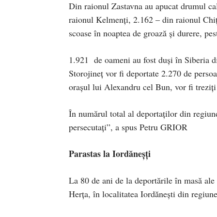
Din raionul Zastavna au apucat drumul cal
raionul Kelmenţi, 2.162 – din raionul Chi
scoase în noaptea de groază şi durere, pes
1.921 de oameni au fost duşi în Siberia di
Storojineţ vor fi deportate 2.270 de persoa
oraşul lui Alexandru cel Bun, vor fi treziţ
În numărul total al deportaţilor din regiu
persecutaţi”, a spus Petru GRIOR
Parastas la Iordăneșți
La 80 de ani de la deportările în masă ale
Herța, în localitatea Iordănești din regiun