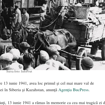
Sursa foto: InfoPrut
re 13 iunie 1941, avea loc primul și cel mai mare val de
ei în Siberia şi Kazahstan, anunță
Agenția BucPress
.
ăuţi, 13 iunie 1941 a rămas în memorie ca cea mai tragică zi 