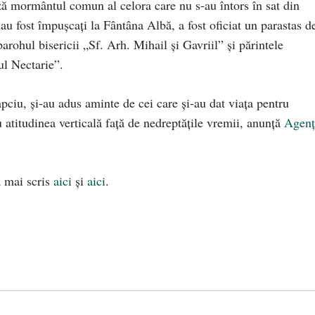
ă mormântul comun al celora care nu s-au întors în sat din
au fost împușcați la Fântâna Albă, a fost oficiat un parastas d
rohul bisericii „Sf. Arh. Mihail și Gavriil” și părintele
ul Nectarie”.
pciu, și-au adus aminte de cei care și-au dat viața pentru
au atitudinea verticală față de nedreptățile vremii, anunță
Agenț
a mai scris
aici
și
aici
.