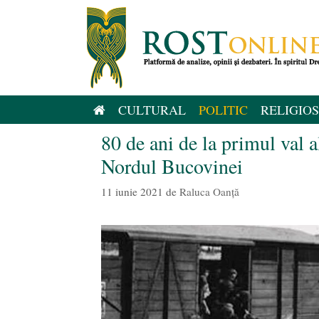
Sari
la
conținut
CULTURAL
POLITIC
RELIGIOS
80 de ani de la primul val a
Nordul Bucovinei
11 iunie 2021
de
Raluca Oanță