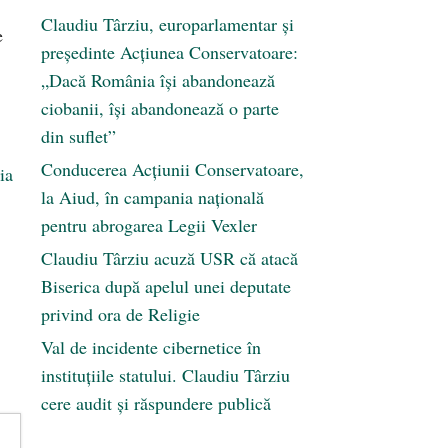
Claudiu Târziu, europarlamentar și
e
președinte Acțiunea Conservatoare:
„Dacă România își abandonează
ciobanii, își abandonează o parte
din suflet”
Conducerea Acțiunii Conservatoare,
ia
la Aiud, în campania națională
pentru abrogarea Legii Vexler
Claudiu Târziu acuză USR că atacă
Biserica după apelul unei deputate
privind ora de Religie
Val de incidente cibernetice în
instituțiile statului. Claudiu Târziu
cere audit și răspundere publică