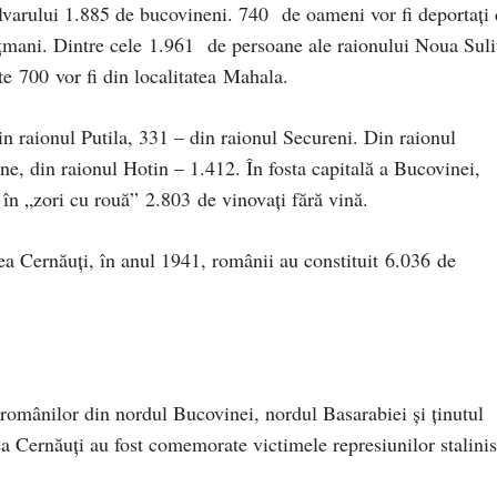
varului 1.885 de bucovineni. 740 de oameni vor fi deportaţi 
ţmani. Dintre cele 1.961 de persoane ale raionului Noua Suli
te 700 vor fi din localitatea Mahala.
n raionul Putila, 331 – din raionul Secureni. Din raionul
ne, din raionul Hotin – 1.412. În fosta capitală a Bucovinei,
i în „zori cu rouă” 2.803 de vinovaţi fără vină.
nea Cernăuţi, în anul 1941, românii au constituit 6.036 de
 românilor din nordul Bucovinei, nordul Basarabiei și ținutul
ea Cernăuți au fost comemorate victimele represiunilor stalinis