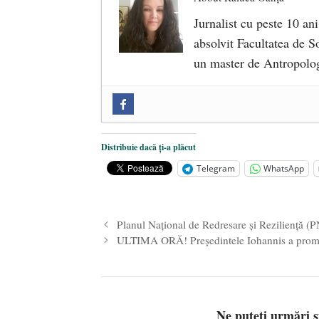
Jurnalist cu peste 10 ani
absolvit Facultatea de So
un master de Antropolog
Zilele Culturii și Spiritualității l
comemorat la 102 ani de la naștere
„Carnea cultivată” în laborator, t
Distribuie dacă ți-a plăcut
iulie 2024
Telegram
WhatsApp
Părintele mărturisitor Constantin 
2024
Planul Naţional de Redresare şi Rezilienţă (
ULTIMA ORĂ! Președintele Iohannis a prom
Ne puteți urmări 