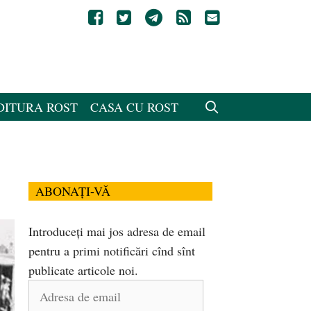
DITURA ROST
CASA CU ROST
ABONAȚI-VĂ
Introduceți mai jos adresa de email
pentru a primi notificări cînd sînt
publicate articole noi.
Adresa
de