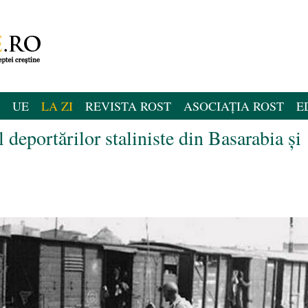
UE
LA ZI
REVISTA ROST
ASOCIAȚIA ROST
E
l deportărilor staliniste din Basarabia şi