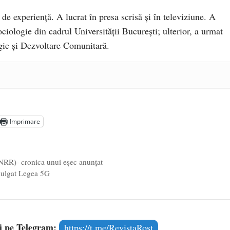
 de experiență. A lucrat în presa scrisă și în televiziune. A
ciologie din cadrul Universității București; ulterior, a urmat
ie și Dezvoltare Comunitară.
a Mănăstirea „Sfânta Ana” Rohia. Părintele Nicolae Steinhardt,
- 29 iulie 2024
ot mai aproape de autorizare pentru comercializare în UE
- 28
Imprimare
Voicescu, pomenit, duminică, la Mănăstirea Cernica
- 27 iulie
PNRR)- cronica unui eșec anunțat
ulgat Legea 5G
și pe Telegram:
https://t.me/RevistaRost