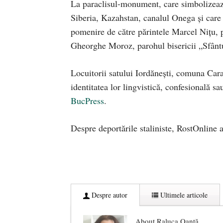
La paraclisul-monument, care simbolizeaz
Siberia, Kazahstan, canalul Onega și care 
pomenire de către părintele Marcel Nițu, pa
Gheorghe Moroz, parohul bisericii „Sfânt
Locuitorii satului Iordănești, comuna Cara
identitatea lor lingvistică, confesională s
BucPress
.
Despre deportările staliniste, RostOnline 
Despre autor
Ultimele articole
About Raluca Oanță