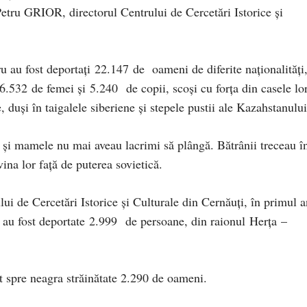
Petru GRIOR, directorul Centrului de Cercetări Istorice și
ru au fost deportaţi 22.147 de oameni de diferite naţionalităţi
t 6.532 de femei şi 5.240 de copii, scoşi cu forţa din casele lor
, duşi în taigalele siberiene şi stepele pustii ale Kazahstanului
şi mamele nu mai aveau lacrimi să plângă. Bătrânii treceau î
vina lor faţă de puterea sovietică.
ui de Cercetări Istorice şi Culturale din Cernăuţi, în primul a
a au fost deportate 2.999 de persoane, din raionul Herţa –
it spre neagra străinătate 2.290 de oameni.