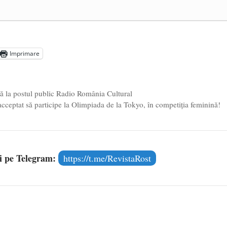
a Mănăstirea „Sfânta Ana” Rohia. Părintele Nicolae Steinhardt,
- 29 iulie 2024
ot mai aproape de autorizare pentru comercializare în UE
- 28
Imprimare
Voicescu, pomenit, duminică, la Mănăstirea Cernica
- 27 iulie
ă la postul public Radio România Cultural
t acceptat să participe la Olimpiada de la Tokyo, în competiția feminină!
și pe Telegram:
https://t.me/RevistaRost