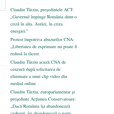
Claudiu Târziu, președintele ACT:
„Guvernul împinge România dintr-o
criză în alta. Astăzi, în criza
energiei.”
Protest împotriva abuzurilor CNA:
„Libertatea de exprimare nu poate fi
redusă la tăcere
Claudiu Târziu acuză CNA de
cenzură după solicitarea de
eliminare a unui clip video din
mediul online
Claudiu Târziu, europarlamentar și
președinte Acțiunea Conservatoare:
„Dacă România își abandonează
ciobanii, își abandonează o parte