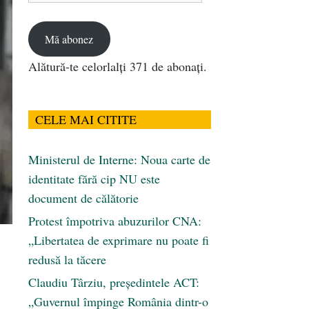
email
Mă abonez
Alătură-te celorlalți 371 de abonați.
CELE MAI CITITE
Ministerul de Interne: Noua carte de
identitate fără cip NU este
document de călătorie
Protest împotriva abuzurilor CNA:
„Libertatea de exprimare nu poate fi
redusă la tăcere
Claudiu Târziu, președintele ACT:
„Guvernul împinge România dintr-o