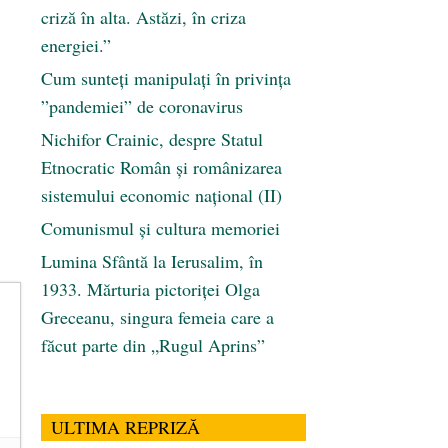
criză în alta. Astăzi, în criza
energiei.”
Cum sunteți manipulați în privința
”pandemiei” de coronavirus
Nichifor Crainic, despre Statul
Etnocratic Român şi românizarea
sistemului economic naţional (II)
Comunismul şi cultura memoriei
Lumina Sfântă la Ierusalim, în
1933. Mărturia pictoriței Olga
Greceanu, singura femeia care a
făcut parte din „Rugul Aprins”
ULTIMA REPRIZĂ