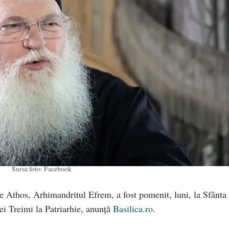
Sursa foto: Facebook
e Athos, Arhimandritul Efrem, a fost pomenit, luni, la Sfânta
tei Treimi la Patriarhie, anunță
Basilica.ro
.