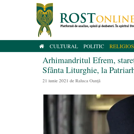
Sari
la
conținut
CULTURAL
POLITIC
RELIGIOS
Arhimandritul Efrem, stare
Sfânta Liturghie, la Patria
21 iunie 2021
de
Raluca Oanță