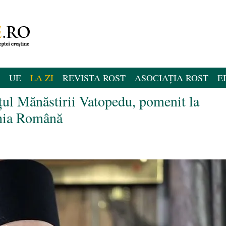
UE
LA ZI
REVISTA ROST
ASOCIAȚIA ROST
E
țul Mănăstirii Vatopedu, pomenit la
rhia Română