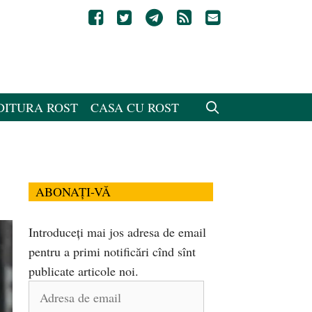
DITURA ROST
CASA CU ROST
ABONAȚI-VĂ
Introduceți mai jos adresa de email
pentru a primi notificări cînd sînt
publicate articole noi.
Adresa
de