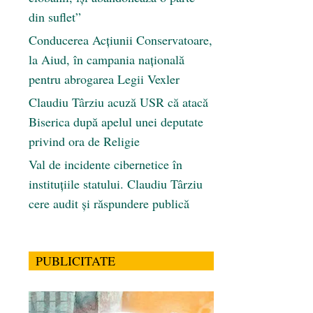
din suflet”
Conducerea Acțiunii Conservatoare,
la Aiud, în campania națională
pentru abrogarea Legii Vexler
Claudiu Târziu acuză USR că atacă
Biserica după apelul unei deputate
privind ora de Religie
Val de incidente cibernetice în
instituțiile statului. Claudiu Târziu
cere audit și răspundere publică
PUBLICITATE