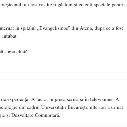
oieşteanul, au fost rostite rugăciuni şi ectenii speciale pentru
nternat în spitalul „Evangelismos” din Atena, după ce a fost
e intubat.
 sursa citată.
 de experiență. A lucrat în presa scrisă și în televiziune. A
ciologie din cadrul Universității București; ulterior, a urmat
ie și Dezvoltare Comunitară.