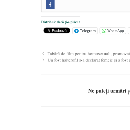
Zilele Culturii și Spiritualității l
comemorat la 102 ani de la naștere
„Carnea cultivată” în laborator, t
Distribuie dacă ți-a plăcut
iulie 2024
Telegram
WhatsApp
Părintele mărturisitor Constantin 
2024
Tabără de film pentru homosexuali, promovat
Un fost halterofil s-a declarat femeie și a fos
Ne puteți urmări 