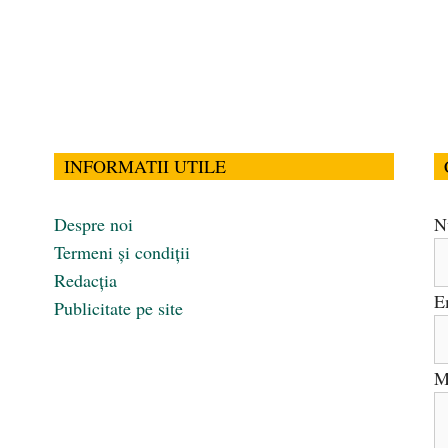
INFORMATII UTILE
Despre noi
N
Termeni și condiții
Redacția
E
Publicitate pe site
M