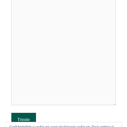
Trimite
Confidențialitate și cookie-uri: acest site folosește cookie-uri. Dacă continui să