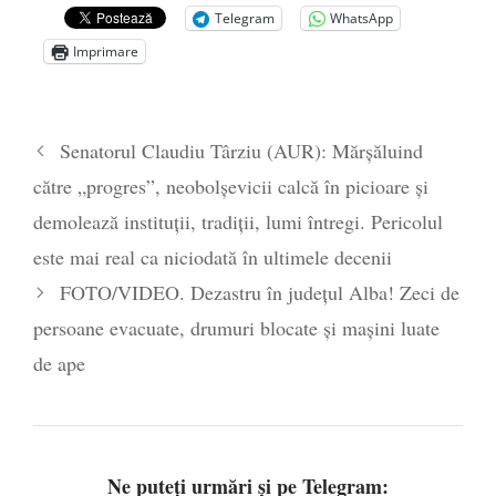
Telegram
WhatsApp
Zelensky
- 13 mai 2026
Imprimare
Statul care servește Națiunea
- 21 aprilie
2026
Legea Vexler produce efecte. Bustul
Senatorul Claudiu Târziu (AUR): Mărșăluind
poetului Octavian Goga, înlăturat din Iași
către „progres”, neobolșevicii calcă în picioare și
- 16 aprilie 2026
demolează instituții, tradiții, lumi întregi. Pericolul
este mai real ca niciodată în ultimele decenii
FOTO/VIDEO. Dezastru în județul Alba! Zeci de
persoane evacuate, drumuri blocate şi maşini luate
de ape
Ne puteți urmări și pe Telegram: