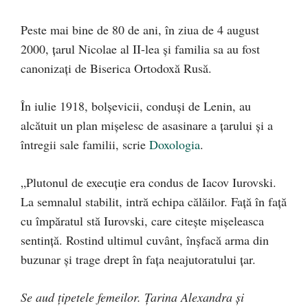
Peste mai bine de 80 de ani, în ziua de 4 august
2000, ţarul Nicolae al II-lea și familia sa au fost
canonizaţi de Biserica Ortodoxă Rusă.
În iulie 1918, bolşevicii, conduşi de Lenin, au
alcătuit un plan mişelesc de asasinare a ţarului şi a
întregii sale familii, scrie
Doxologia
.
„Plutonul de execuţie era condus de Iacov Iurovski.
La semnalul stabilit, intră echipa călăilor. Faţă în faţă
cu împăratul stă Iurovski, care citeşte mişeleasca
sentinţă. Rostind ultimul cuvânt, înşfacă arma din
buzunar şi trage drept în faţa neajutoratului ţar.
Se aud ţipetele femeilor. Ţarina Alexandra şi