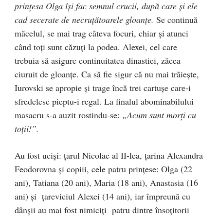
prinţesa Olga îşi fac semnul crucii, după care şi ele
cad secerate de necruţătoarele gloanţe.
Se continuă
măcelul, se mai trag câteva focuri, chiar şi atunci
când toţi sunt căzuţi la podea. Alexei, cel care
trebuia să asigure continuitatea dinastiei, zăcea
ciuruit de gloanţe. Ca să fie sigur că nu mai trăieşte,
Iurovski se apropie şi trage încă trei cartușe care-i
sfredelesc pieptu-i regal. La finalul abominabilului
masacru s-a auzit rostindu-se:
„
Acum sunt morţi cu
toţii!
”.
Au fost ucişi: ţarul Nicolae al II-lea, ţarina Alexandra
Feodorovna şi copiii, cele patru prinţese: Olga (22
ani), Tatiana (20 ani), Maria (18 ani), Anastasia (16
ani) şi ţareviciul Alexei (14 ani), iar împreună cu
dânşii au mai fost nimiciţi patru dintre însoțitorii