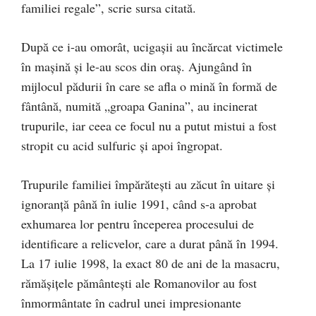
familiei regale”, scrie sursa citată.
După ce i-au omorât, ucigaşii au încărcat victimele
în maşină şi le-au scos din oraş. Ajungând în
mijlocul pădurii în care se afla o mină în formă de
fântână, numită „groapa Ganina”, au incinerat
trupurile, iar ceea ce focul nu a putut mistui a fost
stropit cu acid sulfuric şi apoi îngropat.
Trupurile familiei împărăteşti au zăcut în uitare şi
ignoranţă până în iulie 1991, când s-a aprobat
exhumarea lor pentru începerea procesului de
identificare a relicvelor, care a durat până în 1994.
La 17 iulie 1998, la exact 80 de ani de la masacru,
rămăşiţele pământeşti ale Romanovilor au fost
înmormântate în cadrul unei impresionante