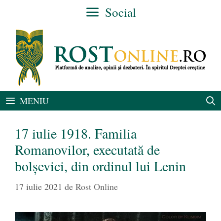
Sari
Social
la
conținut
MENIU
17 iulie 1918. Familia
Romanovilor, executată de
bolșevici, din ordinul lui Lenin
17 iulie 2021
de
Rost Online