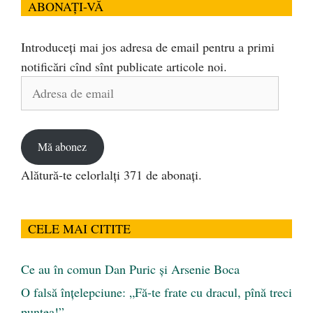
ABONAȚI-VĂ
Introduceți mai jos adresa de email pentru a primi
notificări cînd sînt publicate articole noi.
Adresa
de
email
Mă abonez
Alătură-te celorlalți 371 de abonați.
CELE MAI CITITE
Ce au în comun Dan Puric şi Arsenie Boca
O falsă înțelepciune: „Fă-te frate cu dracul, pînă treci
puntea!”