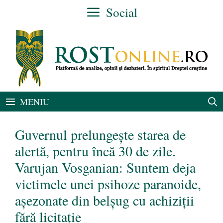
Sari
Social
la
conținut
MENIU
Guvernul prelungește starea de
alertă, pentru încă 30 de zile.
Varujan Vosganian: Suntem deja
victimele unei psihoze paranoide,
așezonate din belșug cu achiziții
fără licitație