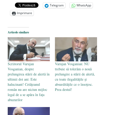
președintele Ucrainei, Volodymyr
Telegram
WhatsApp
Zelensky
- 13 mai 2026
Imprimare
Statul care servește Națiunea
- 21 aprilie
2026
Legea Vexler produce efecte. Bustul
Articole similare
poetului Octavian Goga, înlăturat din Iași
- 16 aprilie 2026
Scriitorul Varujan
Varujan Vosganian: NU
Vosganian, despre
trebuie să tolerăm o nouă
prelungirea stării de alertă în
prelungire a stării de alertă,
ultimii doi ani: Este
cu toate ilegalitățile și
halucinant! Cetățeanul
absurditățile ce o însoțesc.
român nu are niciun mijloc
Prea destul!
legal de a se apăra în fața
abuzurilor