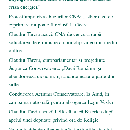
criza energiei.”
Protest împotriva abuzurilor CNA: „Libertatea de
exprimare nu poate fi redusă la tăcere
Claudiu Târziu acuză CNA de cenzură după
solicitarea de eliminare a unui clip video din mediul
online
Claudiu Târziu, europarlamentar și președinte
Acțiunea Conservatoare: „Dacă România își
abandonează ciobanii, își abandonează o parte din
suflet”
Conducerea Acțiunii Conservatoare, la Aiud, în
campania națională pentru abrogarea Legii Vexler
Claudiu Târziu acuză USR că atacă Biserica după
apelul unei deputate privind ora de Religie
Val de incidente cibernetice în instituțiile statului.