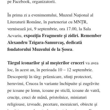
pe Facebook, organizatorii.
În prima zi a evenimentului, Muzeul Național al
Literaturii Române, în parteneriat cu MNŢR,
vernisează joi, 9 septembrie, ora 17.00, la Sala
expoziția Fragmente şi zidiri. Remember
Acvariu,
Alexandru Tzigara-Samurcaș, dedicată
fondatorului Muzeului de la Șosea
.
Târgul iconarilor și al meșterilor cruceri
va avea
loc, în acest an, în perioada 10 – 12 septembrie.
Descoperiți în târg: prăznicare, sfinți protectori,
heruvimi, Crucea în variante închipuite și zugrăvite
pe icoane pe lemn, icoane pe sticlă, icoane de vatră,
crucițe, cruci de mână, pristolnice, miniaturi
religioase, izvoade, pecetare, mozaicuri, obiecte și