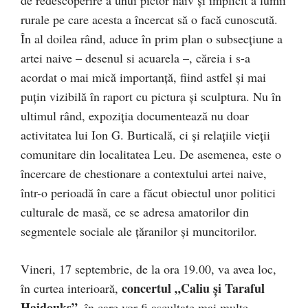
de redescoperire a unui pictor naiv și implicit a lumii
rurale pe care acesta a încercat să o facă cunoscută.
În al doilea rând, aduce în prim plan o subsecțiune a
artei naive – desenul si acuarela –, căreia i s-a
acordat o mai mică importanță, fiind astfel și mai
puțin vizibilă în raport cu pictura și sculptura. Nu în
ultimul rând, expoziția documentează nu doar
activitatea lui Ion G. Burticală, ci și relațiile vieții
comunitare din localitatea Leu. De asemenea, este o
încercare de chestionare a contextului artei naive,
într-o perioadă în care a făcut obiectul unor politici
culturale de masă, ce se adresa amatorilor din
segmentele sociale ale țăranilor și muncitorilor.
Vineri, 17 septembrie, de la ora 19.00, va avea loc,
concertul „Caliu și Taraful
în curtea interioară,
Haidouks”
, în care vor fi ascultate mai multe