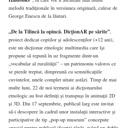
melodii tradiționale în versiunea originară, culese de
George Enescu de la lăutari.
„De la Tilincă la opincă. DicționAR pe sărite”
,
proiect dedicat copiilor și adolescenților (+12 ani),
este un dicționar etnologic multimedia care își
propune să repună în uz fragmente dintr-un
„vocabular al ruralităţii” – un patrimoniu valoros ce
se pierde treptat, dimpreună cu semnificațiile
cuvintelor, unele complet uitate astăzi. Timp de mai
multe luni, 22 de noi termeni ai dicționarului
etnologic au fost definiți și transpuși în animații 2D
și 3D. Din 17 septembrie, publicul larg este invitat
să-i descopere în cadrul unor instalații interactive și
participative de tip „pop-up museum” concepute
special pentru publicul (foarte) tânăr, având un dublu