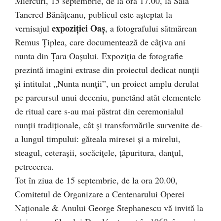
Miercuri, 15 septembrie, de la ora 17.00, la Sala
Tancred Bănăţeanu, publicul este aşteptat la
expoziției Oaș
vernisajul
, a fotografului sătmărean
Remus Țiplea, care documentează de câțiva ani
nunta din Țara Oașului. Expoziția de fotografie
prezintă imagini extrase din proiectul dedicat nunții
și intitulat „Nunta nunții”, un proiect amplu derulat
pe parcursul unui deceniu, punctând atât elementele
de ritual care s-au mai păstrat din ceremonialul
nunții tradiționale, cât și transformările survenite de-
a lungul timpului: găteala miresei și a mirelui,
steagul, ceterașii, socăcițele, țâpuritura, danțul,
petrecerea.
Tot în ziua de 15 septembrie, de la ora 20.00,
Comitetul de Organizare a Centenarului Operei
Naţionale & Anului George Stephanescu vă invită la