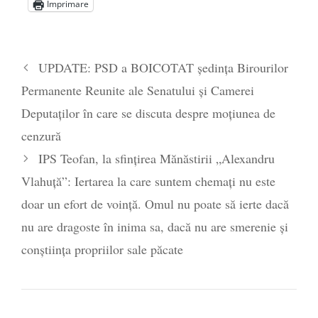
Imprimare
Statul care servește Națiunea
- 21 aprilie
2026
Legea Vexler produce efecte. Bustul
UPDATE: PSD a BOICOTAT ședința Birourilor
poetului Octavian Goga, înlăturat din Iași
Permanente Reunite ale Senatului şi Camerei
- 16 aprilie 2026
Deputaţilor în care se discuta despre moțiunea de
cenzură
IPS Teofan, la sfințirea Mănăstirii „Alexandru
Vlahuță”: Iertarea la care suntem chemați nu este
doar un efort de voință. Omul nu poate să ierte dacă
nu are dragoste în inima sa, dacă nu are smerenie și
conștiința propriilor sale păcate