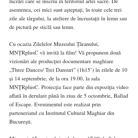
lucrări care se înscriu în teritoriul artei sacre. De
asemenea, cei mici sunt așteptați, în toate cele trei
zile ale târgului, la ateliere de încrustații în lemn sau
de pictură pe sticlă sau lemn.
Cu ocazia Zilelelor Muzeului Țăranului,
MNȚRplusC vă invită la film! Vă propunem două
vizionări ale producției documentare maghiare
„Three Dances/ Trei Dansuri” (1h15’) în zilele de 10
și 14 septembrie, de la ora 19.00, la sala
MNȚRplusC. Proiecția face parte din expoziția video
aflată în derulare până în ziua de 5 octombrie, Ballad
of Escape. Evenimentul este realizat prin
parteneriatul cu Institutul Cultural Maghiar din
București.