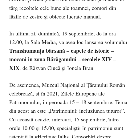
târg recoltele cele bune ale toamnei, comori din
lăzile de zestre și obiecte lucrate manual.
În ultima zi, duminică, 19 septembrie, de la ora
12.00, la Sala Media, va avea loc lansarea volumului
Transhumanța bârsană – capete de istorie –
mocani în zona Bărăganului – secolele XIV –
XIX
, de Răzvan Ciucă și Ionela Bran.
De asemenea, Muzeul Național al Țăranului Român
celebrează, și în 2021, Zilele Europene ale
Patrimoniului, în perioada 15 – 18 septembrie. Tema
din acest an este „Patrimoniul: incluziunea tuturor”.
Cu această ocazie, miercuri, 15 septembrie, între
orele 10.00 şi 15.00, specialiştii în patrimoniu sunt
aşteptaţi la #HeritageTalks. Convorbiri despre