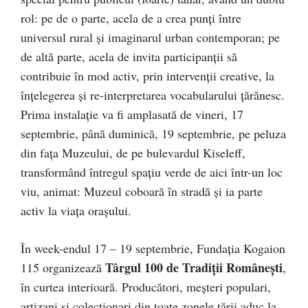
rol: pe de o parte, acela de a crea punți între
universul rural și imaginarul urban contemporan; pe
de altă parte, acela de invita participanții să
contribuie în mod activ, prin intervenții creative, la
înțelegerea și re-interpretarea vocabularului țărănesc.
Prima instalație va fi amplasată de vineri, 17
septembrie, până duminică, 19 septembrie, pe peluza
din fața Muzeului, de pe bulevardul Kiseleff,
transformând întregul spațiu verde de aici într-un loc
viu, animat: Muzeul coboară în stradă și ia parte
activ la viața orașului.
În week-endul 17 – 19 septembrie, Fundația Kogaion
Târgul 100 de Tradiţii Româneşti
115 organizează
,
în curtea interioară. Producători, meșteri populari,
artizani și colecționari din toate zonele țării aduc la