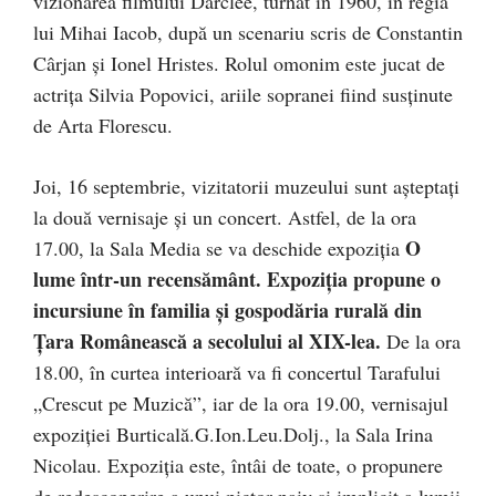
vizionarea filmului Darclée, turnat în 1960, în regia
lui Mihai Iacob, după un scenariu scris de Constantin
Cârjan şi Ionel Hristes. Rolul omonim este jucat de
actrița Silvia Popovici, ariile sopranei fiind susţinute
de Arta Florescu.
Joi, 16 septembrie, vizitatorii muzeului sunt aşteptaţi
la două vernisaje şi un concert. Astfel, de la ora
O
17.00, la Sala Media se va deschide expoziția
lume într-un recensământ. Expoziția propune o
incursiune în familia și gospodăria rurală din
Țara Românească a secolului al XIX-lea.
De la ora
18.00, în curtea interioară va fi concertul Tarafului
„Crescut pe Muzică”, iar de la ora 19.00, vernisajul
expoziției Burticală.G.Ion.Leu.Dolj., la Sala Irina
Nicolau. Expoziția este, întâi de toate, o propunere