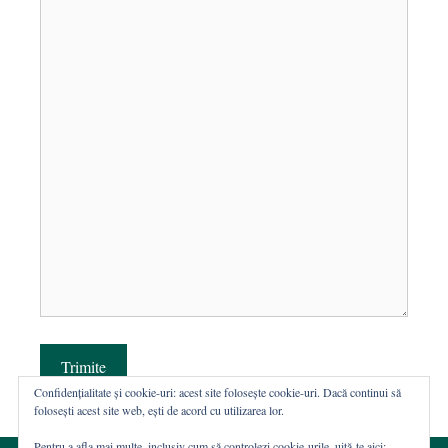
Trimite
Confidențialitate și cookie-uri: acest site folosește cookie-uri. Dacă continui să
folosești acest site web, ești de acord cu utilizarea lor.
Pentru a afla mai multe, inclusiv cum să controlezi cookie-urile, uită-te aici: