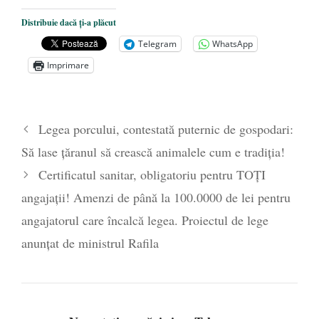
Dezvăluiri cutremurătoare despre
Distribuie dacă ți-a plăcut
președintele Ucrainei, Volodymyr
Telegram
WhatsApp
Zelensky
- 13 mai 2026
Imprimare
Statul care servește Națiunea
- 21 aprilie
2026
Legea Vexler produce efecte. Bustul
Legea porcului, contestată puternic de gospodari:
poetului Octavian Goga, înlăturat din Iași
Să lase țăranul să crească animalele cum e tradiția!
- 16 aprilie 2026
Certificatul sanitar, obligatoriu pentru TOȚI
angajații! Amenzi de până la 100.0000 de lei pentru
angajatorul care încalcă legea. Proiectul de lege
anunțat de ministrul Rafila