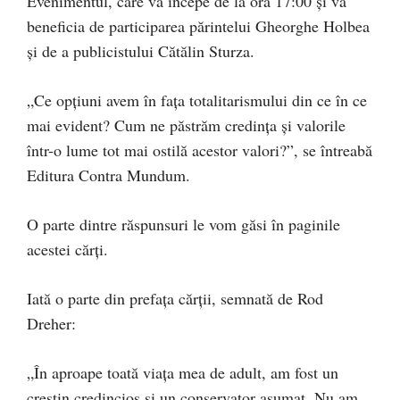
Evenimentul, care va începe de la ora 17:00 și va
beneficia de participarea părintelui Gheorghe Holbea
și de a publicistului Cătălin Sturza.
„Ce opțiuni avem în fața totalitarismului din ce în ce
mai evident? Cum ne păstrăm credința și valorile
într-o lume tot mai ostilă acestor valori?”, se întreabă
Editura Contra Mundum.
O parte dintre răspunsuri le vom găsi în paginile
acestei cărți.
Iată o parte din prefața cărții, semnată de Rod
Dreher:
„În aproape toată viața mea de adult, am fost un
creștin credincios și un conservator asumat. Nu am