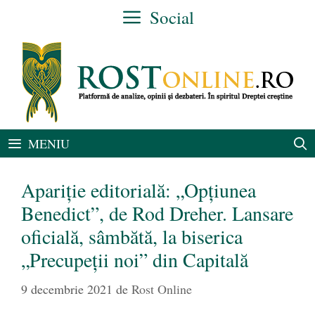
Sari
Social
la
conținut
MENIU
Apariție editorială: „Opțiunea
Benedict”, de Rod Dreher. Lansare
oficială, sâmbătă, la biserica
„Precupeții noi” din Capitală
9 decembrie 2021
de
Rost Online