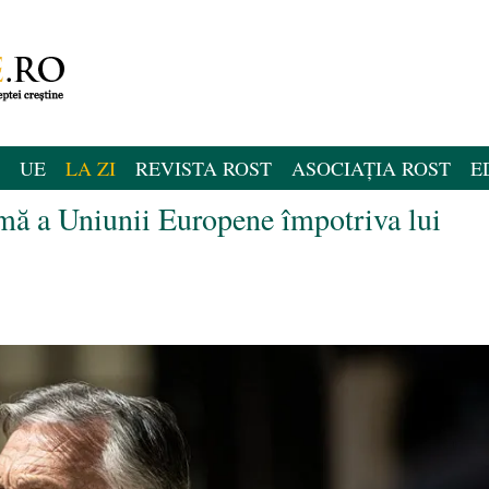
UE
LA ZI
REVISTA ROST
ASOCIAȚIA ROST
E
rmă a Uniunii Europene împotriva lui