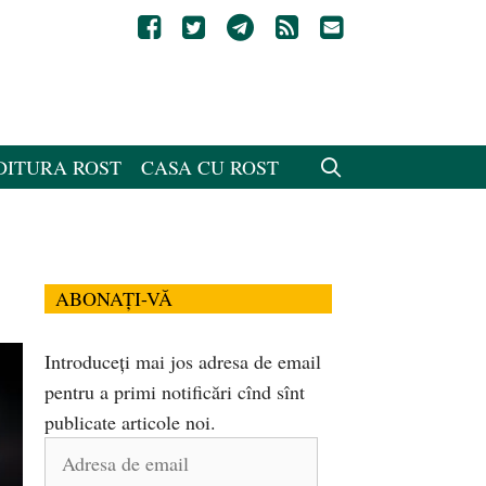
DITURA ROST
CASA CU ROST
ABONAȚI-VĂ
Introduceți mai jos adresa de email
pentru a primi notificări cînd sînt
publicate articole noi.
Adresa
de