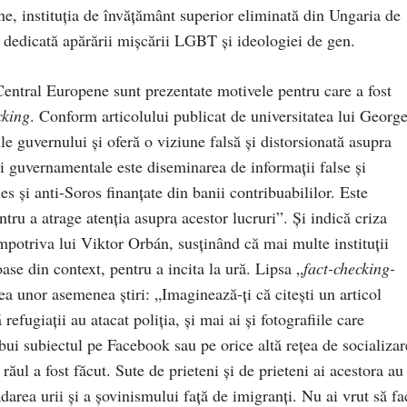
ne, instituția de învățământ superior eliminată din Ungaria de
dedicată apărării mișcării LGBT și ideologiei de gen.
 Central Europene sunt prezentate motivele pentru care a fost
cking
. Conform articolului publicat de universitatea lui Georg
 guvernului și oferă o viziune falsă și distorsionată asupra
i guvernamentale este diseminarea de informații false și
es și anti-Soros finanțate din banii contribuabililor. Este
ntru a atrage atenția asupra acestor lucruri”. Și indică criza
împotriva lui Viktor Orbán, susținând că mai multe instituții
oase din context, pentru a incita la ură. Lipsa „
fact-checking-
ea unor asemenea știri: „Imaginează-ți că citești un articol
refugiații au atacat poliția, și mai ai și fotografiile care
ibui subiectul pe Facebook sau pe orice altă rețea de socializar
 răul a fost făcut. Sute de prieteni și de prieteni ai acestora au
darea urii și a șovinismului față de imigranți. Nu ai vrut să fa