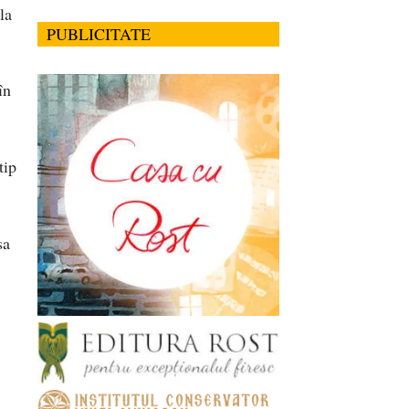
la
PUBLICITATE
în
tip
sa