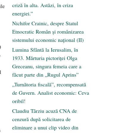
criză în alta. Astăzi, în criza
ile
energiei.”
Nichifor Crainic, despre Statul
Etnocratic Român şi românizarea
sistemului economic naţional (II)
0
Lumina Sfântă la Ierusalim, în
e
1933. Mărturia pictoriței Olga
Greceanu, singura femeia care a
l
făcut parte din „Rugul Aprins”
„Turnătoria fiscală”, recompensată
de Guvern. Analist economic: Ceva
oribil!
Claudiu Târziu acuză CNA de
cenzură după solicitarea de
eliminare a unui clip video din
n