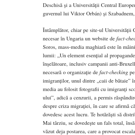
Deschisă și a Universității Central Europe
guvernul lui Viktor Orbán) și Szabadnem, 
Întâmplător, chiar pe site-ul Universității
necesar în Ungaria un website de
fact-che
Soros, mass-media maghiară este în mâinile
lumii: „Un element esențial al propagande
înșelătoare, inclusiv campanii anti-Bruxell
necesară o organizație de
fact-checking
pe
imigranților, unul dintre „caii de bătaie” 
media au folosit fotografii cu imigranți sc
ului”, adică a cenzurii, a permis răspândir
despre criza migrației, în care se afirmă că 
dovedesc acest lucru. Te hotărăști să distr
Mai târziu, se dovedește un fals total, însă
văzut deja postarea, care a provocat escala