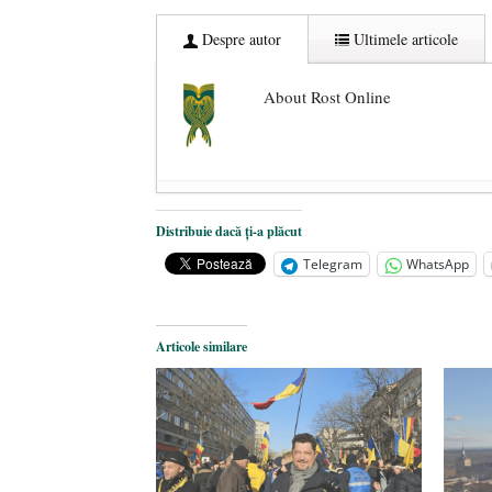
Despre autor
Ultimele articole
About Rost Online
Dezvăluiri cutremurătoare despre 
Distribuie dacă ți-a plăcut
Statul care servește Națiunea
- 21 
Telegram
WhatsApp
Legea Vexler produce efecte. Bustu
Articole similare