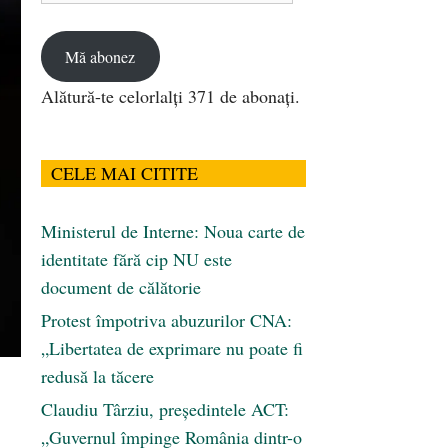
email
Mă abonez
Alătură-te celorlalți 371 de abonați.
CELE MAI CITITE
Ministerul de Interne: Noua carte de
identitate fără cip NU este
document de călătorie
Protest împotriva abuzurilor CNA:
„Libertatea de exprimare nu poate fi
redusă la tăcere
Claudiu Târziu, președintele ACT:
„Guvernul împinge România dintr-o