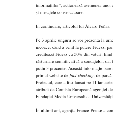
informațiilor”, acționează asemenea unor a
și mesajele conservatoare.
În continuare, articolul lui Álvaro Peñas:
Pe 3 aprilie ungurii se vor prezenta la urn
încoace, când a venit la putere Fidesz, pa
creditează Fidesz cu 50% din voturi, fiind 
răsturnare semnificativă a sondajelor, dat f
puțin 3 procente. Această informație pare s
primul website de
fact-checking
, de parcă
Proiectul, care a fost lansat pe 11 ianuarie
atribuit de Comisia Europeană agenției de 
Fundației Media Universalis a Universităț
În ultimii ani, agenția France-Presse a cons