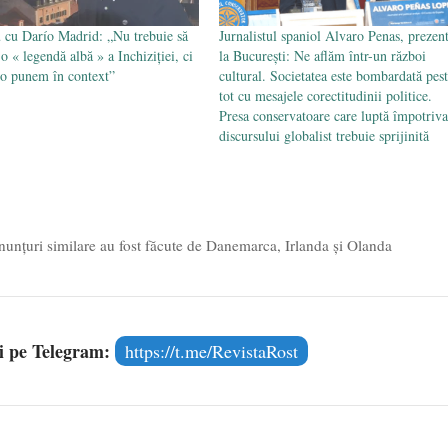
u cu Darío Madrid: „Nu trebuie să
Jurnalistul spaniol Alvaro Penas, prezen
o « legendă albă » a Inchiziției, ci
la București: Ne aflăm într-un război
 o punem în context”
cultural. Societatea este bombardată pes
tot cu mesajele corectitudinii politice.
Presa conservatoare care luptă împotriva
discursului globalist trebuie sprijinită
nunțuri similare au fost făcute de Danemarca, Irlanda și Olanda
și pe Telegram:
https://t.me/RevistaRost