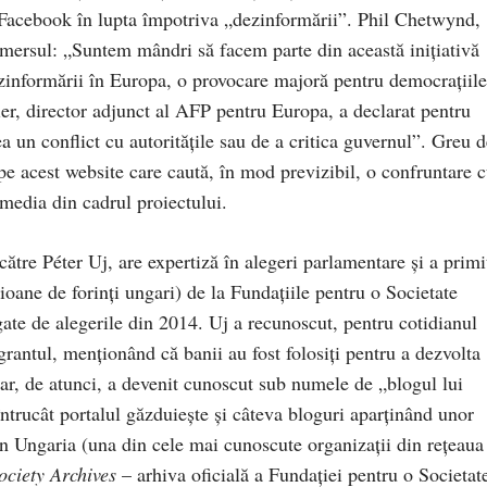
 Facebook în lupta împotriva „dezinformării”. Phil Chetwynd,
mersul: „Suntem mândri să facem parte din această inițiativă
ezinformării în Europa, o provocare majoră pentru democrațiile
er, director adjunct al AFP pentru Europa, a declarat pentru
a un conflict cu autoritățile sau de a critica guvernul”. Greu d
 pe acest website care caută, în mod previzibil, o confruntare 
 media din cadrul proiectului.
către Péter Uj, are expertiză în alegeri parlamentare și a primi
ioane de forinți ungari) de la Fundațiile pentru o Societate
ate de alegerile din 2014. Uj a recunoscut, pentru cotidianul
 grantul, menționând că banii au fost folosiți pentru a dezvolta
iar, de atunci, a devenit cunoscut sub numele de „blogul lui
 întrucât portalul găzduiește și câteva bloguri aparținând unor
n Ungaria (una din cele mai cunoscute organizații din rețeaua
ciety Archives
– arhiva oficială a Fundației pentru o Societat