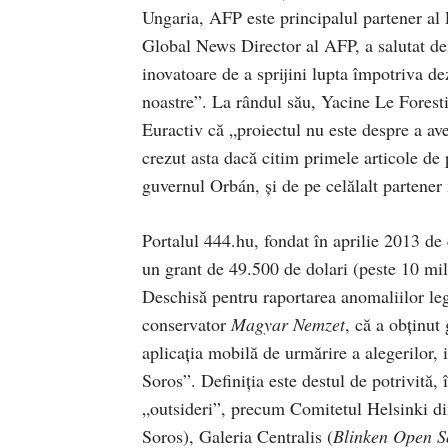
Ungaria, AFP este principalul partener al
Global News Director al AFP, a salutat de
inovatoare de a sprijini lupta împotriva d
noastre”. La rândul său, Yacine Le Foresti
Euractiv că „proiectul nu este despre a ave
crezut asta dacă citim primele articole de
guvernul Orbán, și de pe celălalt partener
Portalul 444.hu, fondat în aprilie 2013 de 
un grant de 49.500 de dolari (peste 10 mil
Deschisă pentru raportarea anomaliilor leg
conservator
Magyar Nemzet
, că a obținut
aplicația mobilă de urmărire a alegerilor, 
Soros”. Definiția este destul de potrivită,
„outsideri”, precum Comitetul Helsinki di
Soros), Galeria Centralis (
Blinken Open So