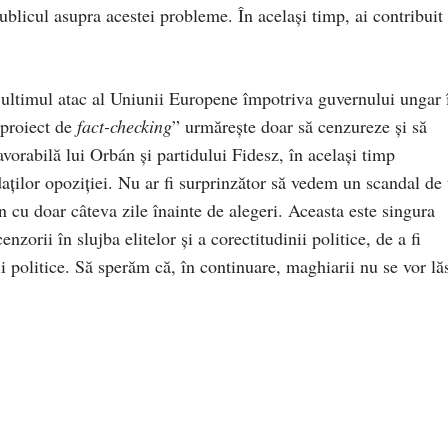
publicul asupra acestei probleme. În același timp, ai contribuit 
i ultimul atac al Uniunii Europene împotriva guvernului ungar 
„proiect de
fact-checking
” urmărește doar să cenzureze și să
vorabilă lui Orbán și partidului Fidesz, în același timp
aților opoziției. Nu ar fi surprinzător să vedem un scandal de 
cu doar câteva zile înainte de alegeri. Aceasta este singura
enzorii în slujba elitelor și a corectitudinii politice, de a fi
nii politice. Să sperăm că, în continuare, maghiarii nu se vor lă