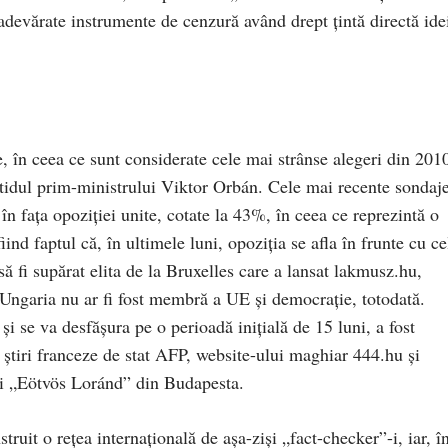
devărate instrumente de cenzură având drept țintă directă ide
e, în ceea ce sunt considerate cele mai strânse alegeri din 201
rtidul prim-ministrului Viktor Orbán. Cele mai recente sondaj
în fața opoziției unite, cotate la 43%, în ceea ce reprezintă o
iind faptul că, în ultimele luni, opoziția se afla în frunte cu ce
ă fi supărat elita de la Bruxelles care a lansat lakmusz.hu,
 Ungaria nu ar fi fost membră a UE și democrație, totodată.
 și se va desfășura pe o perioadă inițială de 15 luni, a fost
știri franceze de stat AFP, website-ului maghiar 444.hu și
ii „Eötvös Loránd” din Budapesta.
truit o rețea internațională de așa-ziși „fact-checker”-i, iar, î