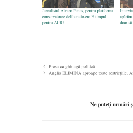
Jurnalistul Alvaro Penas, pentru platforma
Intervi
conservatoare deliberatio.eu: E timpul
apărăm 
pentru AUR?
doar să
Presa ca ghioagă politică
Anglia ELIMINĂ aproape toate restricţiile. A
Ne puteți urmări 