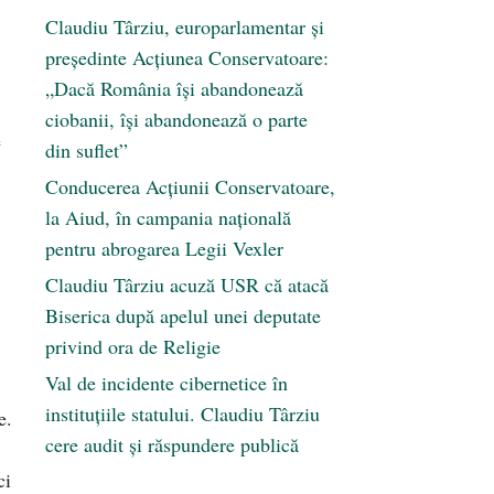
Claudiu Târziu, europarlamentar și
președinte Acțiunea Conservatoare:
„Dacă România își abandonează
ciobanii, își abandonează o parte
e
din suflet”
Conducerea Acțiunii Conservatoare,
la Aiud, în campania națională
pentru abrogarea Legii Vexler
Claudiu Târziu acuză USR că atacă
Biserica după apelul unei deputate
privind ora de Religie
Val de incidente cibernetice în
instituțiile statului. Claudiu Târziu
e.
cere audit și răspundere publică
ci