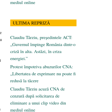
mediul online
ULTIMA REPRIZĂ
e
Claudiu Târziu, președintele ACT:
cu
„Guvernul împinge România dintr-o
criză în alta. Astăzi, în criza
energiei.”
t
Protest împotriva abuzurilor CNA:
„Libertatea de exprimare nu poate fi
redusă la tăcere
Claudiu Târziu acuză CNA de
cenzură după solicitarea de
eliminare a unui clip video din
e
mediul online