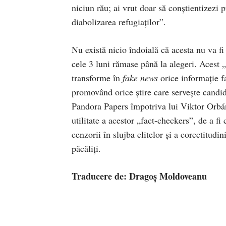
niciun rău; ai vrut doar să conștientizezi 
diabolizarea refugiaților”.
Nu există nicio îndoială că acesta nu va f
cele 3 luni rămase până la alegeri. Acest 
transforme în
fake news
orice informație fa
promovând orice știre care servește candid
Pandora Papers împotriva lui Viktor Orbán 
utilitate a acestor „fact-checkers”, de a fi c
cenzorii în slujba elitelor și a corectitudi
păcăliți.
Traducere de: Dragoș Moldoveanu