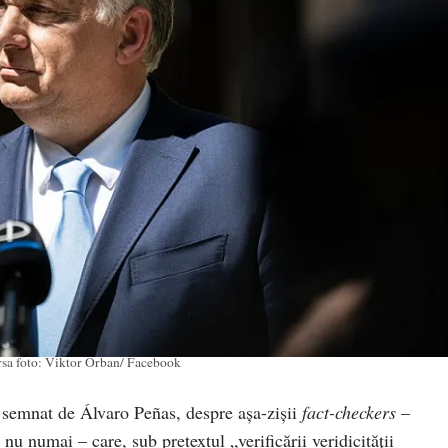
sa foto: Viktor Orban/ Facebook
semnat de Álvaro Peñas, despre așa-zișii
fact-checkers
–
 nu numai – care, sub pretextul „verificării veridicității