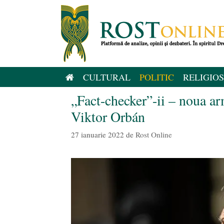
Sari
la
conținut
CULTURAL
POLITIC
RELIGIOS
„Fact-checker”-ii – noua a
Viktor Orbán
27 ianuarie 2022
de
Rost Online