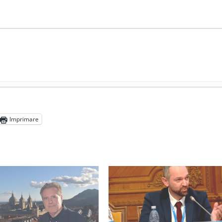
președintele Ucrainei, Volodymyr Zelensky
- 13 mai 2026
aprilie 2026
Imprimare
l poetului Octavian Goga, înlăturat din Iași
- 16 aprilie 2026