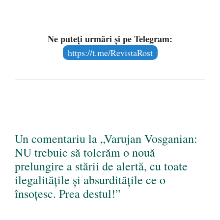
Ne puteți urmări și pe Telegram:
https://t.me/RevistaRost
Un comentariu la „Varujan Vosganian:
NU trebuie să tolerăm o nouă
prelungire a stării de alertă, cu toate
ilegalitățile și absurditățile ce o
însoțesc. Prea destul!”