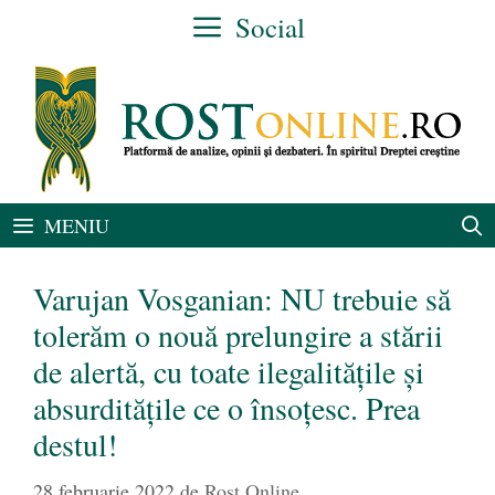
Sari
Social
la
conținut
MENIU
Varujan Vosganian: NU trebuie să
tolerăm o nouă prelungire a stării
de alertă, cu toate ilegalitățile și
absurditățile ce o însoțesc. Prea
destul!
28 februarie 2022
de
Rost Online