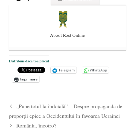
About Rost Online
Dezvăluiri cutremurătoare despre
Distribuie dacă ți-a plăcut
președintele Ucrainei, Volodymyr
Telegram
WhatsApp
Zelensky
- 13 mai 2026
Imprimare
Statul care servește Națiunea
- 21 aprilie
2026
Legea Vexler produce efecte. Bustul
„Pune totul la îndoială” – Despre propaganda de
poetului Octavian Goga, înlăturat din Iași
proporții epice a Occidentului în favoarea Ucrainei
- 16 aprilie 2026
România, încotro?