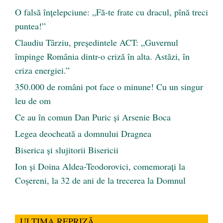
O falsă înțelepciune: „Fă-te frate cu dracul, pînă treci
puntea!”
Claudiu Târziu, președintele ACT: „Guvernul
împinge România dintr-o criză în alta. Astăzi, în
criza energiei.”
350.000 de români pot face o minune! Cu un singur
leu de om
Ce au în comun Dan Puric şi Arsenie Boca
Legea deocheată a domnului Dragnea
Biserica și slujitorii Bisericii
Ion și Doina Aldea-Teodorovici, comemorați la
Coșereni, la 32 de ani de la trecerea la Domnul
ULTIMA REPRIZĂ