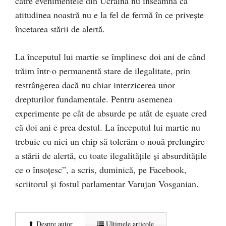
către evenimentele din Ucraina nu înseamnă că
atitudinea noastră nu e la fel de fermă în ce privește
încetarea stării de alertă.
La începutul lui martie se împlinesc doi ani de când
trăim într-o permanentă stare de ilegalitate, prin
restrângerea dacă nu chiar interzicerea unor
drepturilor fundamentale. Pentru asemenea
experimente pe cât de absurde pe atât de eșuate cred
că doi ani e prea destul. La începutul lui martie nu
trebuie cu nici un chip să tolerăm o nouă prelungire
a stării de alertă, cu toate ilegalitățile și absurditățile
ce o însoțesc”, a scris, duminică, pe Facebook,
scriitorul și fostul parlamentar Varujan Vosganian.
Despre autor
Ultimele articole