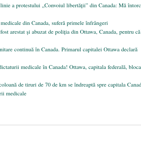
linie a protestului „Convoiul libertății” din Canada: Mă întorc
i medicale din Canada, suferă primele înfrângeri
ost arestat și abuzat de poliția din Ottawa, Canada, pentru că
sanitare continuă în Canada. Primarul capitalei Ottawa declară
ctaturii medicale în Canada! Ottawa, capitala federală, bloca
oloană de tiruri de 70 de km se îndreaptă spre capitala Cana
rii medicale