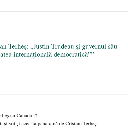
an Terheș: „Justin Trudeau și guvernul său
itatea internațională democratică””
Terheş cu Canada ?!
i, şi voi şi aceasta panaramă de Cristian Terheş.