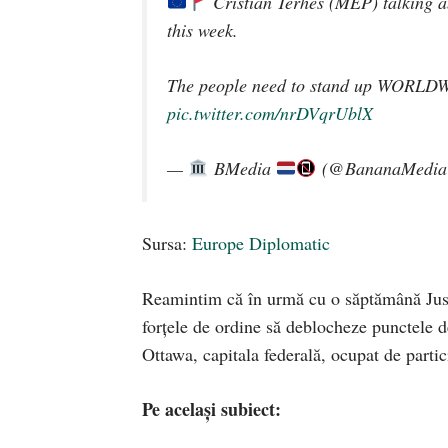
Cristian Terhes (MEP) talking 
this week.
The people need to stand up WORLDWI
pic.twitter.com/nrDVqrUblX
—
BMedia
(@BananaMedi
Sursa:
Europe Diplomatic
Reamintim că în urmă cu o săptămână Ju
forțele de ordine să deblocheze punctele de
Ottawa, capitala federală, ocupat de partic
Pe același subiect: