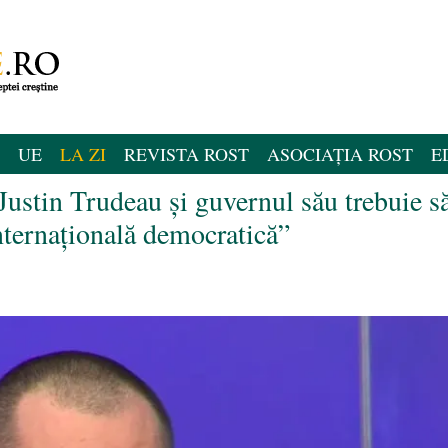
UE
LA ZI
REVISTA ROST
ASOCIAȚIA ROST
E
ustin Trudeau și guvernul său trebuie s
internațională democratică”