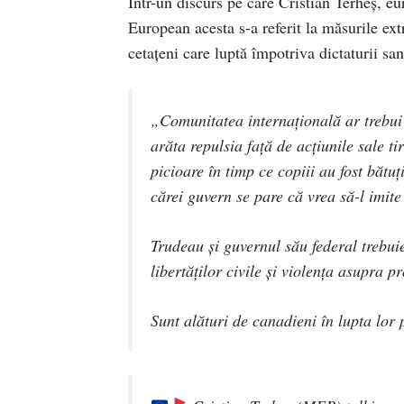
Într-un discurs pe care Cristian Terheș, e
European acesta s-a referit la măsurile ex
cetațeni care luptă împotriva dictaturii san
„Comunitatea internațională ar trebui 
arăta repulsia față de acțiunile sale ti
picioare în timp ce copiii au fost bătuț
cărei guvern se pare că vrea să-l imit
Trudeau și guvernul său federal trebui
libertăților civile și violența asupra p
Sunt alături de canadieni în lupta lor 