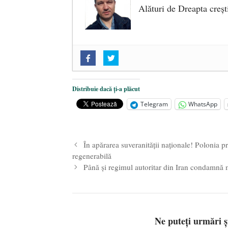
Alături de Dreapta creșt
„Acum nu e momentul”
- 22 marti
O nouă autostradă distruge pădur
2025
Distribuie dacă ți-a plăcut
Alegeri controlate
- 11 martie 202
Telegram
WhatsApp
În apărarea suveranității naționale! Polonia
regenerabilă
Până și regimul autoritar din Iran condamnă m
Ne puteți urmări 