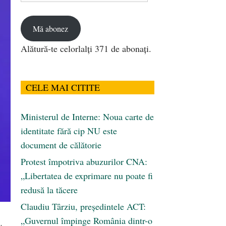
email
Mă abonez
Alătură-te celorlalți 371 de abonați.
CELE MAI CITITE
Ministerul de Interne: Noua carte de
identitate fără cip NU este
document de călătorie
Protest împotriva abuzurilor CNA:
„Libertatea de exprimare nu poate fi
redusă la tăcere
Claudiu Târziu, președintele ACT:
„Guvernul împinge România dintr-o