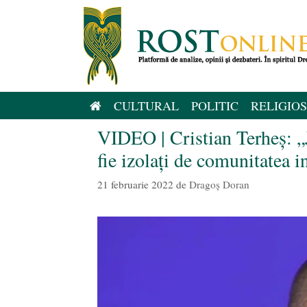
Sari
la
conținut
CULTURAL
POLITIC
RELIGIOS
VIDEO | Cristian Terheș: „J
fie izolați de comunitatea 
21 februarie 2022
de
Dragoș Doran