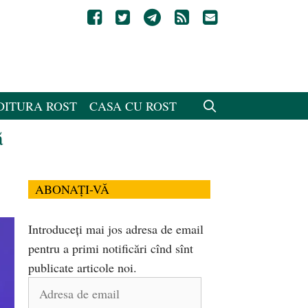
DITURA ROST
CASA CU ROST
ă
ABONAȚI-VĂ
Introduceți mai jos adresa de email
pentru a primi notificări cînd sînt
publicate articole noi.
Adresa
de