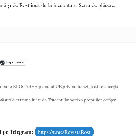
ină și de Rost încă de la începuturi. Scriu de plăcere.
e 2025
ea amazoniană, pentru summitul climatic COP30
- 14 martie
5
Imprimare
 propune BLOCAREA planului UE privind tranziția către energia
ăsurile extreme luate de Trudeau împotriva propriilor cetățeni
și pe Telegram:
https://t.me/RevistaRost