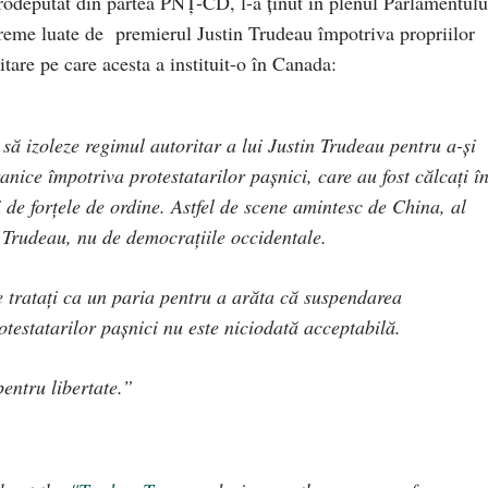
urodeputat din partea PNȚ-CD, l-a ținut în plenul Parlamentulu
treme luate de premierul Justin Trudeau împotriva propriilor
itare pe care acesta a instituit-o în Canada:
să izoleze regimul autoritar a lui Justin Trudeau pentru a-și
ranice împotriva protestatarilor pașnici, care au fost călcați î
i de forțele de ordine. Astfel de scene amintesc de China, al
e Trudeau, nu de democrațiile occidentale.
e tratați ca un paria pentru a arăta că suspendarea
rotestatarilor pașnici nu este niciodată acceptabilă.
pentru libertate.”