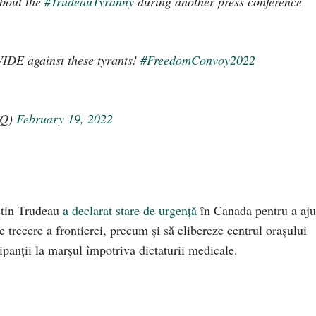
about the
#TrudeauTyranny
during another press conference
DE against these tyrants!
#FreedomConvoy2022
aQ)
February 19, 2022
stin Trudeau
a declarat stare de urgență
în Canada pentru a aju
 trecere a frontierei, precum și să elibereze centrul orașului
ipanții la marșul împotriva dictaturii medicale.