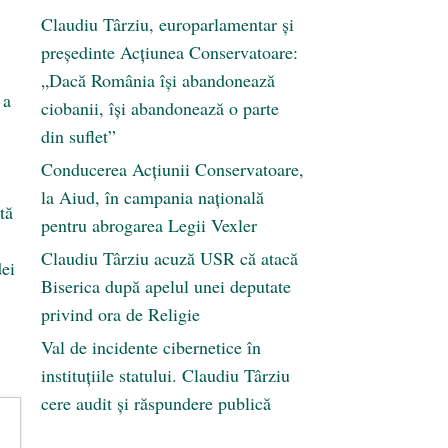
Claudiu Târziu, europarlamentar și
președinte Acțiunea Conservatoare:
„Dacă România își abandonează
 a
ciobanii, își abandonează o parte
din suflet”
Conducerea Acțiunii Conservatoare,
la Aiud, în campania națională
tă
pentru abrogarea Legii Vexler
Claudiu Târziu acuză USR că atacă
dei
Biserica după apelul unei deputate
privind ora de Religie
Val de incidente cibernetice în
instituțiile statului. Claudiu Târziu
cere audit și răspundere publică