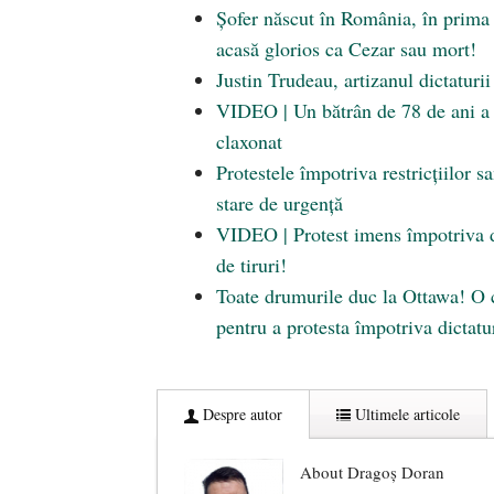
Șofer născut în România, în prima 
acasă glorios ca Cezar sau mort!
Justin Trudeau, artizanul dictaturi
VIDEO | Un bătrân de 78 de ani a f
claxonat
Protestele împotriva restricțiilor 
stare de urgenţă
VIDEO | Protest imens împotriva di
de tiruri!
Toate drumurile duc la Ottawa! O c
pentru a protesta împotriva dictatu
Despre autor
Ultimele articole
About Dragoș Doran