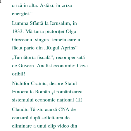
i
criză în alta. Astăzi, în criza
energiei.”
Lumina Sfântă la Ierusalim, în
1933. Mărturia pictoriței Olga
Greceanu, singura femeia care a
n
făcut parte din „Rugul Aprins”
„Turnătoria fiscală”, recompensată
de Guvern. Analist economic: Ceva
oribil!
Nichifor Crainic, despre Statul
Etnocratic Român şi românizarea
sistemului economic naţional (II)
Claudiu Târziu acuză CNA de
cenzură după solicitarea de
eliminare a unui clip video din