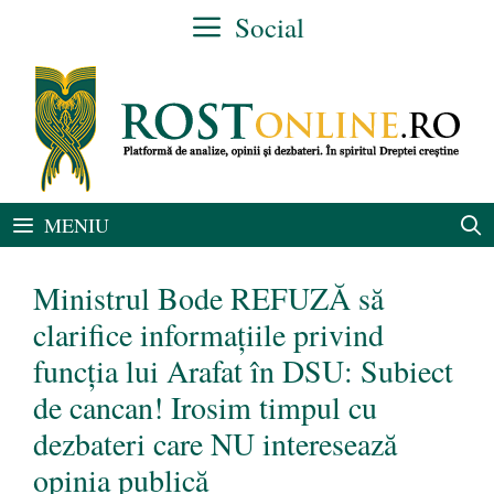
Sari
Social
la
conținut
MENIU
Ministrul Bode REFUZĂ să
clarifice informațiile privind
funcția lui Arafat în DSU: Subiect
de cancan! Irosim timpul cu
dezbateri care NU interesează
opinia publică