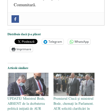
Comunitară.
Zilele Culturii și Spiritualității la
Mănăstirea „Sfânta Ana” Rohia. Părintele
Nicolae Steinhardt, comemorat la 102 ani
Distribuie dacă ți-a plăcut
de la naștere
- 29 iulie 2024
Telegram
WhatsApp
„Carnea cultivată” în laborator, tot mai
Imprimare
aproape de autorizare pentru
comercializare în UE
- 28 iulie 2024
Articole similare
Părintele mărturisitor Constantin
Voicescu, pomenit, duminică, la
Mănăstirea Cernica
- 27 iulie 2024
UPDATE/ Ministrul Bode,
Premierul Ciucă și ministrul
ABSENT de la dezbaterea
Bode, chemați în Parlament.
politică inițiată de AUR
AUR solicită clarificări în