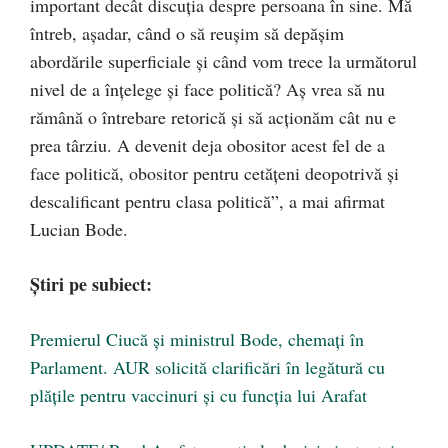
important decât discuţia despre persoana în sine. Mă
întreb, aşadar, când o să reuşim să depăşim
abordările superficiale şi când vom trece la următorul
nivel de a înţelege şi face politică? Aş vrea să nu
rămână o întrebare retorică şi să acţionăm cât nu e
prea târziu. A devenit deja obositor acest fel de a
face politică, obositor pentru cetăţeni deopotrivă şi
descalificant pentru clasa politică”, a mai afirmat
Lucian Bode.
Știri pe subiect:
Premierul Ciucă și ministrul Bode, chemați în
Parlament. AUR solicită clarificări în legătură cu
plățile pentru vaccinuri și cu funcția lui Arafat