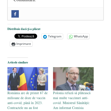
Zilele Culturii și Spiritualității la
Mănăstirea „Sfânta Ana” Rohia. Părintele
Nicolae Steinhardt, comemorat la 102 ani
Distribuie dacă ți-a plăcut
de la naștere
- 29 iulie 2024
Telegram
WhatsApp
„Carnea cultivată” în laborator, tot mai
Imprimare
aproape de autorizare pentru
comercializare în UE
- 28 iulie 2024
Articole similare
Părintele mărturisitor Constantin
Voicescu, pomenit, duminică, la
Mănăstirea Cernica
- 27 iulie 2024
România are de primit 87 de
Polonia refuză să plătească
milioane de doze de vaccin
mai multe vaccinuri anti-
anti-covid, până în 2023.
covid. Ministrul Sănătății:
Contractele nu au fost
Am informat Comisia