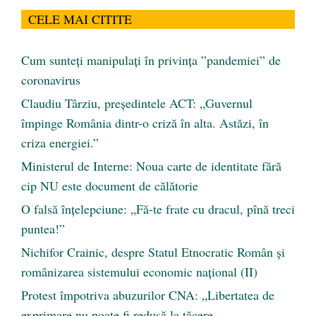
CELE MAI CITITE
Cum sunteți manipulați în privința ”pandemiei” de
coronavirus
Claudiu Târziu, președintele ACT: „Guvernul
împinge România dintr-o criză în alta. Astăzi, în
criza energiei.”
Ministerul de Interne: Noua carte de identitate fără
cip NU este document de călătorie
O falsă înțelepciune: „Fă-te frate cu dracul, pînă treci
puntea!”
Nichifor Crainic, despre Statul Etnocratic Român şi
românizarea sistemului economic naţional (II)
Protest împotriva abuzurilor CNA: „Libertatea de
exprimare nu poate fi redusă la tăcere