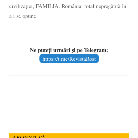
civilizației, FAMILIA. România, total nepregătită în
a i se opune
Ne puteți urmări și pe Telegram:
https://t.me/RevistaRost
ABONAȚI-VĂ