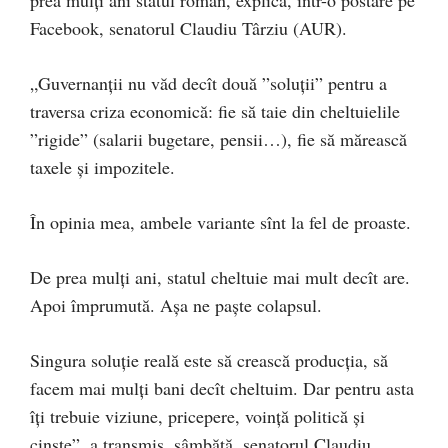
prea mulți ani statul român, explică, într-o postare pe
Facebook, senatorul Claudiu Târziu (AUR).
„Guvernanții nu văd decît două ”soluții” pentru a
traversa criza economică: fie să taie din cheltuielile
”rigide” (salarii bugetare, pensii…), fie să mărească
taxele și impozitele.
În opinia mea, ambele variante sînt la fel de proaste.
De prea mulți ani, statul cheltuie mai mult decît are.
Apoi împrumută. Așa ne paște colapsul.
Singura soluție reală este să crească producția, să
facem mai mulți bani decît cheltuim. Dar pentru asta
îți trebuie viziune, pricepere, voință politică și
cinste”, a transmis, sâmbătă, senatorul Claudiu