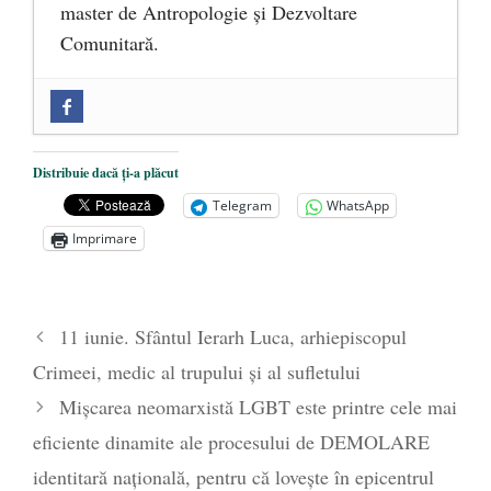
master de Antropologie și Dezvoltare
Comunitară.
Zilele Culturii și Spiritualității la
Mănăstirea „Sfânta Ana” Rohia. Părintele
Nicolae Steinhardt, comemorat la 102 ani
Distribuie dacă ți-a plăcut
de la naștere
- 29 iulie 2024
Telegram
WhatsApp
„Carnea cultivată” în laborator, tot mai
Imprimare
aproape de autorizare pentru
comercializare în UE
- 28 iulie 2024
Părintele mărturisitor Constantin
11 iunie. Sfântul Ierarh Luca, arhiepiscopul
Voicescu, pomenit, duminică, la
Crimeei, medic al trupului și al sufletului
Mănăstirea Cernica
- 27 iulie 2024
Mișcarea neomarxistă LGBT este printre cele mai
eficiente dinamite ale procesului de DEMOLARE
identitară națională, pentru că lovește în epicentrul