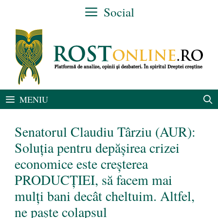
Sari
Social
la
conținut
MENIU
Senatorul Claudiu Târziu (AUR):
Soluția pentru depășirea crizei
economice este creșterea
PRODUCȚIEI, să facem mai
mulți bani decât cheltuim. Altfel,
ne paște colapsul