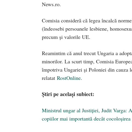
News.ro.
Comisia consideră că legea încalcă normel
(îndeosebi persoanele lesbiene, homosexual
precum şi valorile UE.
Reamintim că anul trecut Ungaria a adopt
minorilor. La scurt timp, Comisia Europea
împotriva Ungariei și Poloniei din cauza 
relatat
RostOnline
.
Știri pe același subiect:
Ministrul ungar al Justiției, Judit Varga:
copiilor mai importantă decât cocoloşir