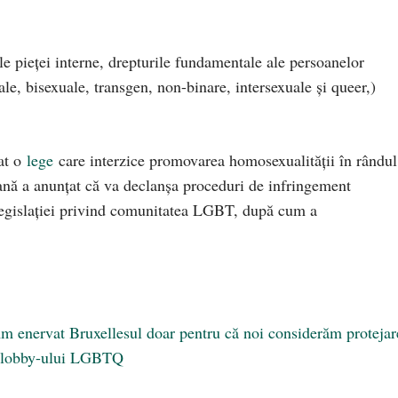
e pieţei interne, drepturile fundamentale ale persoanelor
e, bisexuale, transgen, non-binare, intersexuale şi queer,)
at o
lege
care interzice promovarea homosexualităţii în rândul
nă a anunțat că va declanșa proceduri de infringement
legislației privind comunitatea LGBT, după cum a
 Am enervat Bruxellesul doar pentru că noi considerăm protejar
ea lobby-ului LGBTQ