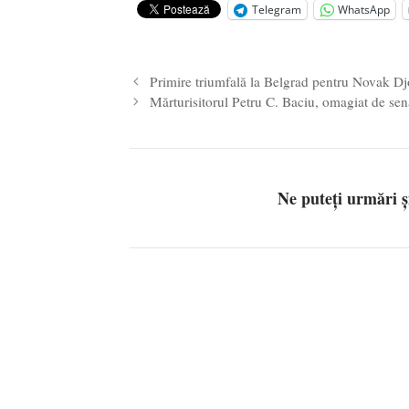
Telegram
WhatsApp
Legea Vexler produce efecte. Bustu
Primire triumfală la Belgrad pentru Novak D
Mărturisitorul Petru C. Baciu, omagiat de sen
Ne puteți urmări 