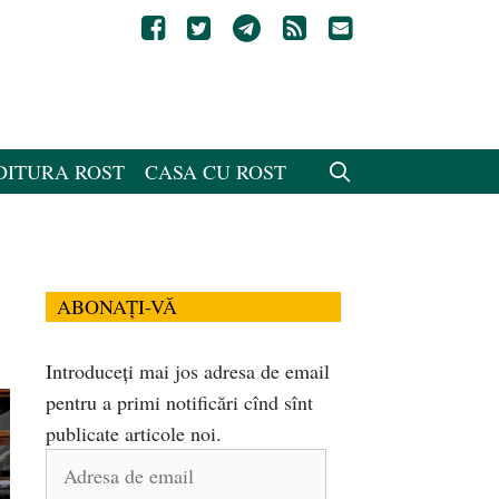
DITURA ROST
CASA CU ROST
ABONAȚI-VĂ
Introduceți mai jos adresa de email
pentru a primi notificări cînd sînt
publicate articole noi.
Adresa
de