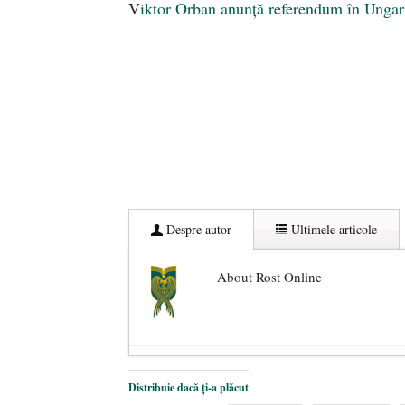
V
iktor Orban anunță referendum în Ungar
Despre autor
Ultimele articole
About Rost Online
Dezvăluiri cutremurătoare despre 
Distribuie dacă ți-a plăcut
Statul care servește Națiunea
- 21 