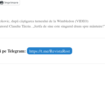
Imprimare
l poetului Octavian Goga, înlăturat din Iași
- 16 aprilie 2026
jokovic, după câştigarea turneului de la Wimbledon (VIDEO)
atorul Claudiu Târziu. „Jertfa de sine este singurul drum spre mântuire!
și pe Telegram:
https://t.me/RevistaRost