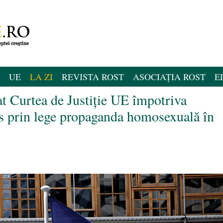
UE
LA ZI
REVISTA ROST
ASOCIAȚIA ROST
E
t Curtea de Justiție UE împotriva
is prin lege propaganda homosexuală în