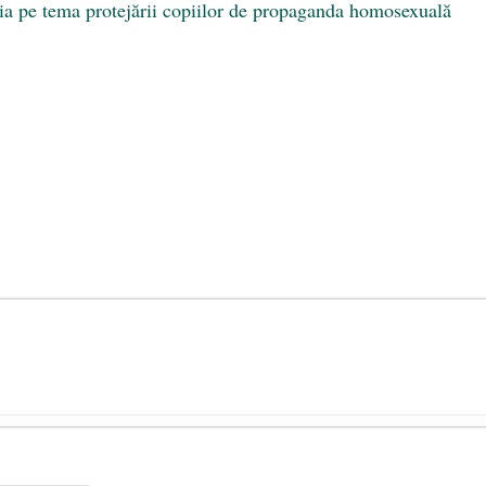
ia pe tema protejării copiilor de propaganda homosexuală
președintele Ucrainei, Volodymyr Zelensky
- 13 mai 2026
aprilie 2026