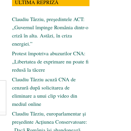
ULTIMA REPRIZĂ
Claudiu Târziu, președintele ACT:
„Guvernul împinge România dintr-o
criză în alta. Astăzi, în criza
energiei.”
Protest împotriva abuzurilor CNA:
„Libertatea de exprimare nu poate fi
redusă la tăcere
Claudiu Târziu acuză CNA de
cenzură după solicitarea de
eliminare a unui clip video din
mediul online
Claudiu Târziu, europarlamentar și
președinte Acțiunea Conservatoare:
„Dacă România își abandonează