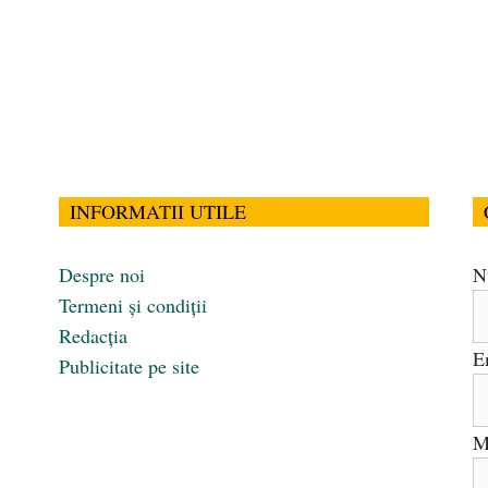
INFORMATII UTILE
Despre noi
N
Termeni și condiții
Redacția
E
Publicitate pe site
M