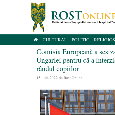
Sari
la
conținut
CULTURAL
POLITIC
RELIGIOS
Comisia Europeană a sesiza
Ungariei pentru că a interz
rândul copiilor
15 iulie 2022
de
Rost Online