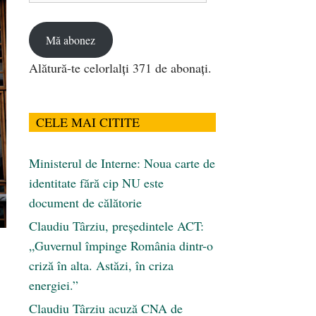
email
Mă abonez
Alătură-te celorlalți 371 de abonați.
CELE MAI CITITE
Ministerul de Interne: Noua carte de
identitate fără cip NU este
document de călătorie
Claudiu Târziu, președintele ACT:
„Guvernul împinge România dintr-o
criză în alta. Astăzi, în criza
energiei.”
Claudiu Târziu acuză CNA de