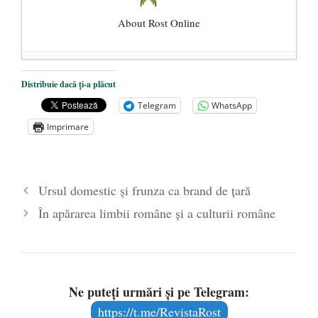
About Rost Online
Dezvăluiri cutremurătoare despre
Distribuie dacă ți-a plăcut
președintele Ucrainei, Volodymyr
Telegram
WhatsApp
Zelensky
- 13 mai 2026
Imprimare
Statul care servește Națiunea
- 21 aprilie
2026
Legea Vexler produce efecte. Bustul
Ursul domestic și frunza ca brand de țară
poetului Octavian Goga, înlăturat din Iași
În apărarea limbii române și a culturii române
- 16 aprilie 2026
Ne puteți urmări și pe Telegram:
https://t.me/RevistaRost