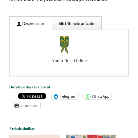
Despre autor
Ultimele articole
About Rost Online
Dezvăluiri cutremurătoare despre
Distribuie dacă ți-a plăcut
președintele Ucrainei, Volodymyr
Telegram
WhatsApp
Zelensky
- 13 mai 2026
Imprimare
Statul care servește Națiunea
- 21 aprilie
2026
Legea Vexler produce efecte. Bustul
Articole similare
poetului Octavian Goga, înlăturat din Iași