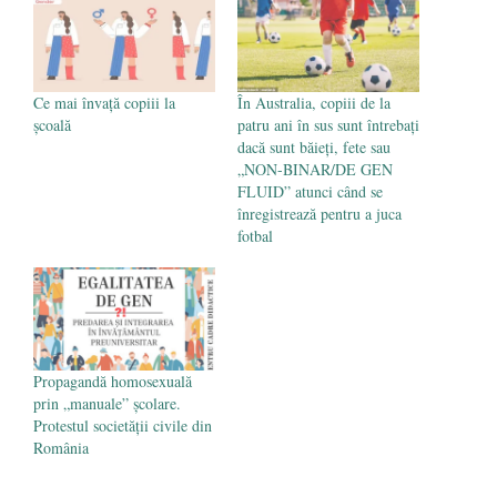
- 16 aprilie 2026
Ce mai învață copiii la
În Australia, copiii de la
școală
patru ani în sus sunt întrebați
dacă sunt băieți, fete sau
„NON-BINAR/DE GEN
FLUID” atunci când se
înregistrează pentru a juca
fotbal
Propagandă homosexuală
prin „manuale” școlare.
Protestul societății civile din
România