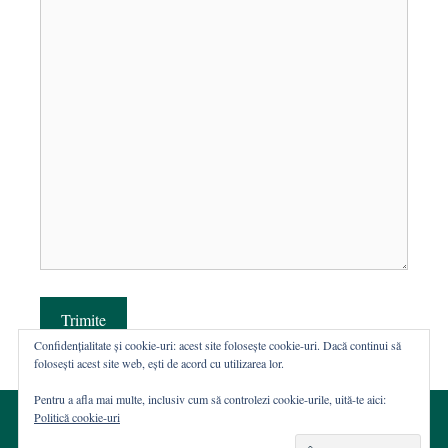
Trimite
Confidențialitate și cookie-uri: acest site folosește cookie-uri. Dacă continui să
folosești acest site web, ești de acord cu utilizarea lor.
Pentru a afla mai multe, inclusiv cum să controlezi cookie-urile, uită-te aici:
Politică cookie-uri
© 2002-2026 · Asociația ROST