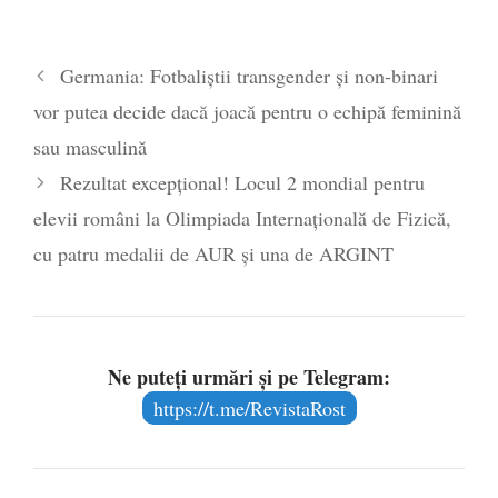
„Cultura” anihilării simbolurilor și trăirii
naționale
- 26 martie 2024
Germania: Fotbaliştii transgender şi non-binari
vor putea decide dacă joacă pentru o echipă feminină
sau masculină
Rezultat excepțional! Locul 2 mondial pentru
elevii români la Olimpiada Internațională de Fizică,
cu patru medalii de AUR și una de ARGINT
Ne puteți urmări și pe Telegram:
https://t.me/RevistaRost