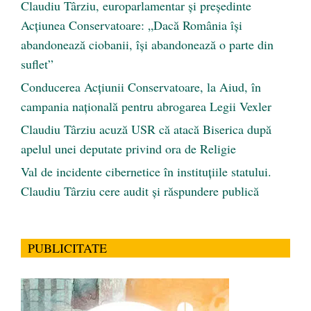
Claudiu Târziu, europarlamentar și președinte
Acțiunea Conservatoare: „Dacă România își
abandonează ciobanii, își abandonează o parte din
suflet”
Conducerea Acțiunii Conservatoare, la Aiud, în
campania națională pentru abrogarea Legii Vexler
Claudiu Târziu acuză USR că atacă Biserica după
apelul unei deputate privind ora de Religie
Val de incidente cibernetice în instituțiile statului.
Claudiu Târziu cere audit și răspundere publică
PUBLICITATE