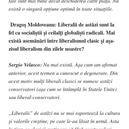
tale sunt mai bune decât deschiderea către piață. Nu
există o singură opțiune optimă în toate situațiile.
Dragoș Moldoveanu: Liberalii de astăzi sunt la
fel ca socialiștii și ceilalți globaliști radicali. Mai
există asemănări între liberalismul clasic și așa-
zisul liberalism din zilele noastre?
Sergio Velasco:
Nu mai există. Așa cum am afirmat
anterior, acest termen a cunoscut o degenerare. Din
acest motiv mulți liberali clasici se numesc astăzi
conservatori (așa cum se întâmplă în Statele Unite)
sau liberal-conservatori.
„Liberalii” de astăzi nu se mai raportează la cultura
și valorile creștine, pe care le-au lăsat în urmă. Asta
în timp ce clasicii susțineau că fără aceste valori