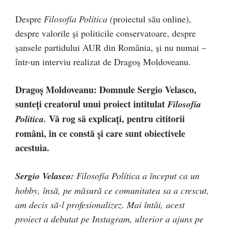
Despre
Filosofía Polític
a
(
proiectul său online),
despre valorile și politicile conservatoare, despre
șansele partidului AUR din România, și nu numai –
într-un interviu realizat de Dragoș Moldoveanu.
Dragoș Moldoveanu: Domnule Sergio Velasco,
sunteți creatorul unui proiect intitulat
Filosofía
Vă rog să explicați, pentru cititorii
Política
.
români, în ce constă și care sunt obiectivele
acestuia.
Sergio Velasco:
Filosofía Política
a început ca un
hobby, însă, pe măsură ce comunitatea sa a crescut,
am decis să-l profesionalizez. Mai întâi, acest
proiect a debutat pe Instagram, ulterior a ajuns pe