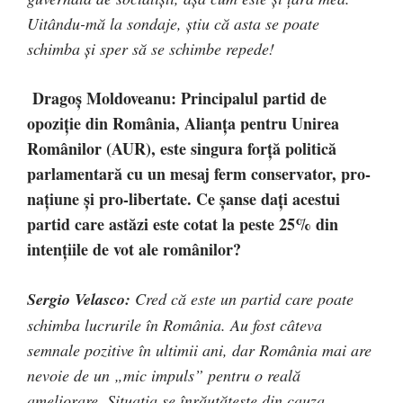
Uitându-mă la sondaje, știu că asta se poate
schimba și sper să se schimbe repede!
Dragoș Moldoveanu: Principalul partid de
opoziție din România, Alianța pentru Unirea
Românilor (AUR), este singura forță politică
parlamentară cu un mesaj ferm conservator, pro-
națiune și pro-libertate. Ce șanse dați acestui
partid care astăzi este cotat la peste 25% din
intențiile de vot ale românilor?
Sergio Velasco:
Cred că este un partid care poate
schimba lucrurile în România. Au fost câteva
semnale pozitive în ultimii ani, dar România mai are
nevoie de un „mic impuls” pentru o reală
ameliorare. Situația se înrăutățește din cauza