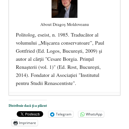
About Dragoş Moldoveanu
Politolog, eseist, n. 1985. Traducător al
volumului „Mişcarea conservatoare”, Paul
Gottfried (Ed. Logos, Bucureşti, 2009) şi
autor al cărţii "Cesare Borgia. Prinţul
Renaşterii (vol. 1)" (Ed. Rost, Bucureşti,
2014). Fondator al Asociaţiei "Institutul
pentru Studii Renascentiste".
Trebuie să mărturisim. Nu mai este timp
Distribuie dacă ți-a plăcut
de pierdut!
- 1 august 2024
Telegram
WhatsApp
Un vot critic pentru viitorul Europei și al
Imprimare
fiecăruia dintre noi!
- 13 mai 2024