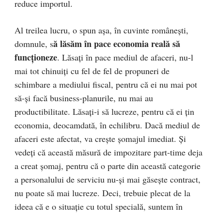
reduce importul.
Al treilea lucru, o spun așa, în cuvinte românești,
ă lăsăm în pace economia reală să
domnule, s
funcționeze
. Lăsați în pace mediul de afaceri, nu-l
mai tot chinuiți cu fel de fel de propuneri de
schimbare a mediului fiscal, pentru că ei nu mai pot
să-și facă business-planurile, nu mai au
productibilitate. Lăsați-i să lucreze, pentru că ei țin
economia, deocamdată, în echilibru. Dacă mediul de
afaceri este afectat, va crește șomajul imediat. Și
vedeți că această măsură de impozitare part-time deja
a creat șomaj, pentru că o parte din această categorie
a personalului de serviciu nu-și mai găsește contract,
nu poate să mai lucreze. Deci, trebuie plecat de la
ideea că e o situație cu totul specială, suntem în