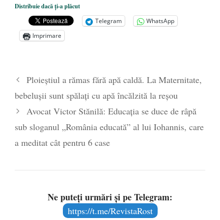
Distribuie dacă ți-a plăcut
președintele Ucrainei, Volodymyr
Telegram
WhatsApp
Zelensky
- 13 mai 2026
Imprimare
Statul care servește Națiunea
- 21 aprilie
2026
Legea Vexler produce efecte. Bustul
Ploieștiul a rămas fără apă caldă. La Maternitate,
poetului Octavian Goga, înlăturat din Iași
bebelușii sunt spălați cu apă încălzită la reșou
- 16 aprilie 2026
Avocat Victor Stănilă: Educația se duce de râpă
sub sloganul „România educată” al lui Iohannis, care
a meditat cât pentru 6 case
Ne puteți urmări și pe Telegram:
https://t.me/RevistaRost