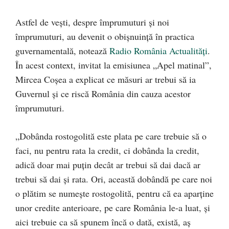
Astfel de vești, despre împrumuturi și noi
împrumuturi, au devenit o obișnuință în practica
guvernamentală, notează
Radio România Actualități
.
În acest context, invitat la emisiunea „Apel matinal”,
Mircea Coșea a explicat ce măsuri ar trebui să ia
Guvernul și ce riscă România din cauza acestor
împrumuturi.
„Dobânda rostogolită este plata pe care trebuie să o
faci, nu pentru rata la credit, ci dobânda la credit,
adică doar mai puțin decât ar trebui să dai dacă ar
trebui să dai și rata. Ori, această dobândă pe care noi
o plătim se numește rostogolită, pentru că ea aparține
unor credite anterioare, pe care România le-a luat, și
aici trebuie ca să spunem încă o dată, există, aş