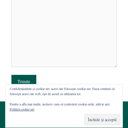
Trimite
Confidențialitate și cookie-uri: acest site folosește cookie-uri. Dacă continui să
folosești acest site web, ești de acord cu utilizarea lor.
Pentru a afla mai multe, inclusiv cum să controlezi cookie-urile, uită-te aici:
Politică cookie-uri
© 2002-2026 · Asociația ROST
Web hosting şi dezvoltare Wordpress:
Casa de WEB