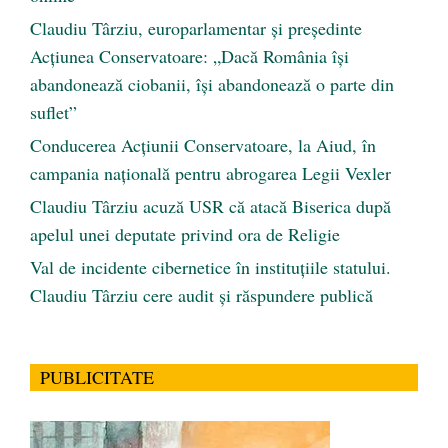
Claudiu Târziu, europarlamentar și președinte
Acțiunea Conservatoare: „Dacă România își
abandonează ciobanii, își abandonează o parte din
suflet”
Conducerea Acțiunii Conservatoare, la Aiud, în
campania națională pentru abrogarea Legii Vexler
Claudiu Târziu acuză USR că atacă Biserica după
apelul unei deputate privind ora de Religie
Val de incidente cibernetice în instituțiile statului.
Claudiu Târziu cere audit și răspundere publică
PUBLICITATE