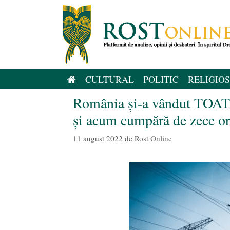
Sari
la
conținut
CULTURAL
POLITIC
RELIGIOS
România și-a vândut TOATĂ
și acum cumpără de zece o
11 august 2022
de
Rost Online