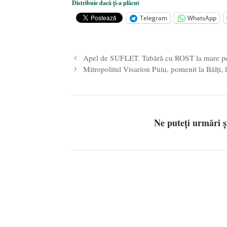
Distribuie dacă ți-a plăcut
Statul care servește Națiunea
- 21 
Telegram
WhatsApp
Legea Vexler produce efecte. Bustu
Apel de SUFLET. Tabără cu ROST la mare pentr
Mitropolitul Visarion Puiu, pomenit la Bălţi,
Ne puteți urmări 