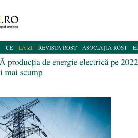
UE
LA ZI
REVISTA ROST
ASOCIAȚIA ROST
E
 producția de energie electrică pe 2022
ri mai scump