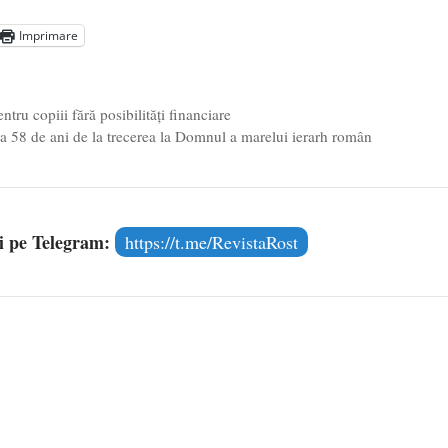
aprilie 2026
Imprimare
l poetului Octavian Goga, înlăturat din Iași
- 16 aprilie 2026
u copiii fără posibilități financiare
 la 58 de ani de la trecerea la Domnul a marelui ierarh român
și pe Telegram:
https://t.me/RevistaRost