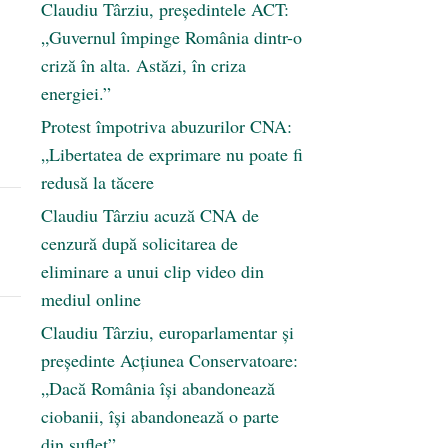
Claudiu Târziu, președintele ACT:
„Guvernul împinge România dintr-o
criză în alta. Astăzi, în criza
energiei.”
Protest împotriva abuzurilor CNA:
„Libertatea de exprimare nu poate fi
redusă la tăcere
Claudiu Târziu acuză CNA de
cenzură după solicitarea de
eliminare a unui clip video din
mediul online
Claudiu Târziu, europarlamentar și
președinte Acțiunea Conservatoare:
„Dacă România își abandonează
ciobanii, își abandonează o parte
din suflet”