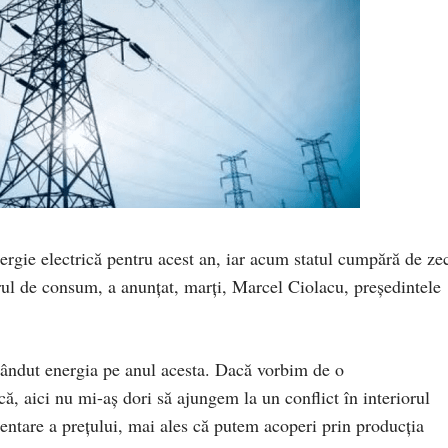
rgie electrică pentru acest an, iar acum statul cumpără de ze
rul de consum, a anunțat, marți, Marcel Ciolacu, președintele
ândut energia pe anul acesta. Dacă vorbim de o
ă, aici nu mi-aş dori să ajungem la un conflict în interiorul
mentare a preţului, mai ales că putem acoperi prin producţia