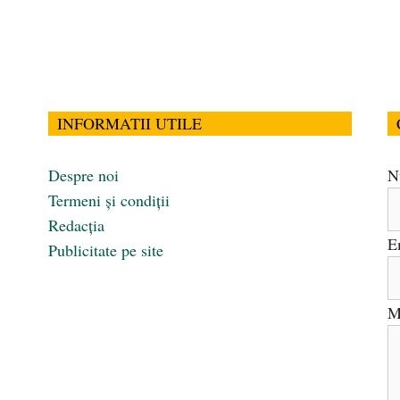
INFORMATII UTILE
Despre noi
N
Termeni și condiții
Redacția
E
Publicitate pe site
M