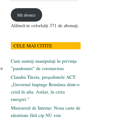
email
Mă abonez
Alătură-te celorlalți 371 de abonați.
CELE MAI CITITE
Cum sunteți manipulați în privința
ce
”pandemiei” de coronavirus
Claudiu Târziu, președintele ACT:
„Guvernul împinge România dintr-o
criză în alta. Astăzi, în criza
energiei.”
Ministerul de Interne: Noua carte de
identitate fără cip NU este