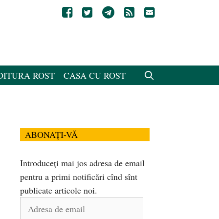
DITURA ROST
CASA CU ROST
ABONAȚI-VĂ
Introduceți mai jos adresa de email
pentru a primi notificări cînd sînt
publicate articole noi.
Adresa
de