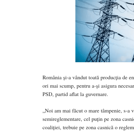
România și-a vândut toată producția de ene
ori mai scump, pentru a-și asigura necesa
PSD, partid aflat la guvernare.
„Noi am mai făcut o mare tâmpenie, s-a v
semireglementare, cel puţin pe zona casnic
coaliţiei, trebuie pe zona casnică o regle