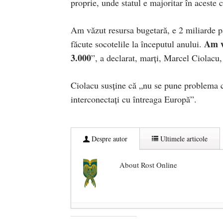
proprie, unde statul e majoritar în aceste 
Am văzut resursa bugetară, e 2 miliarde pâ
Am v
făcute socotelile la începutul anului.
3.000
”, a declarat, marți, Marcel Ciolacu,
Ciolacu susține că „nu se pune problema 
interconectaţi cu întreaga Europă”.
Despre autor
Ultimele articole
About Rost Online
Dezvăluiri cutremurătoare despre 