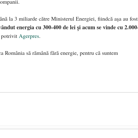
companii.
nă la 3 miliarde către Ministerul Energiei, fiindcă aşa au fost
ândut energia cu 300-400 de lei şi acum se vinde cu 2.000
 potrivit
Agerpres
.
ca România să rămână fără energie, pentru că suntem
președintele Ucrainei, Volodymyr Zelensky
- 13 mai 2026