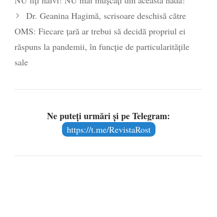
NU fiți naivi! NU mai mușcați din această nadă!
Dr. Geanina Hagimă, scrisoare deschisă către
OMS: Fiecare țară ar trebui să decidă propriul ei
răspuns la pandemii, în funcție de particularitățile
sale
Ne puteți urmări și pe Telegram:
https://t.me/RevistaRost