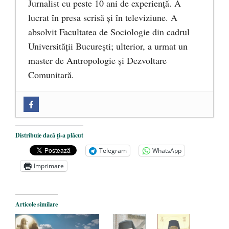
Jurnalist cu peste 10 ani de experiență. A
lucrat în presa scrisă și în televiziune. A
absolvit Facultatea de Sociologie din cadrul
Universității București; ulterior, a urmat un
master de Antropologie și Dezvoltare
Comunitară.
Zilele Culturii și Spiritualității la
Mănăstirea „Sfânta Ana” Rohia. Părintele
Nicolae Steinhardt, comemorat la 102 ani
Distribuie dacă ți-a plăcut
de la naștere
- 29 iulie 2024
Telegram
WhatsApp
„Carnea cultivată” în laborator, tot mai
Imprimare
aproape de autorizare pentru
comercializare în UE
- 28 iulie 2024
Articole similare
Părintele mărturisitor Constantin
Voicescu, pomenit, duminică, la