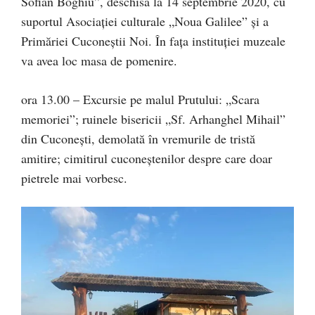
Sofian Boghiu”, deschisă la 14 septembrie 2020, cu
suportul Asociației culturale „Noua Galilee” și a
Primăriei Cuconeștii Noi. În fața instituției muzeale
va avea loc masa de pomenire.
ora 13.00 – Excursie pe malul Prutului: „Scara
memoriei”; ruinele bisericii „Sf. Arhanghel Mihail”
din Cuconești, demolată în vremurile de tristă
amitire; cimitirul cuconeștenilor despre care doar
pietrele mai vorbesc.