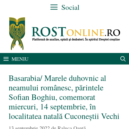
Sari
Social
la
conținut
MENIU
Basarabia/ Marele duhovnic al
neamului românesc, părintele
Sofian Boghiu, comemorat
miercuri, 14 septembrie, în
localitatea natală Cuconeștii Vechi
13 septembrie 2022
de
Raluca Oanță