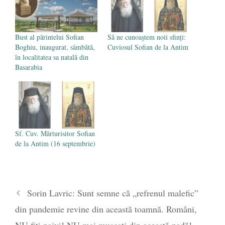
Mănăstirea Cernica
- 27 iulie 2024
Bust al părintelui Sofian
Să ne cunoaștem noii sfinți:
Boghiu, inaugurat, sâmbătă,
Cuviosul Sofian de la Antim
în localitatea sa natală din
Basarabia
Sf. Cuv. Mărturisitor Sofian
de la Antim (16 septembrie)
Sorin Lavric: Sunt semne că „refrenul malefic”
din pandemie revine din această toamnă. Români,