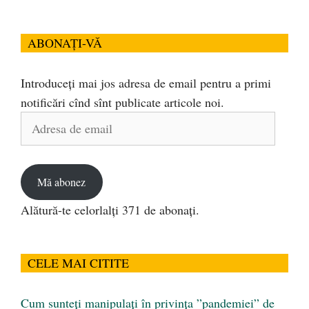
ABONAȚI-VĂ
Introduceți mai jos adresa de email pentru a primi
notificări cînd sînt publicate articole noi.
Adresa
de
email
Mă abonez
Alătură-te celorlalți 371 de abonați.
CELE MAI CITITE
Cum sunteți manipulați în privința ”pandemiei” de