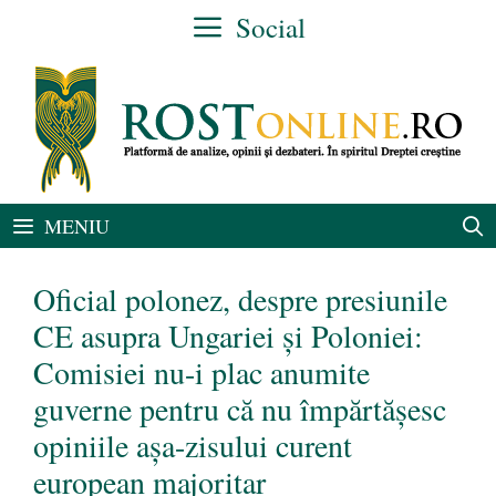
Sari
Social
la
conținut
MENIU
Oficial polonez, despre presiunile
CE asupra Ungariei și Poloniei:
Comisiei nu-i plac anumite
guverne pentru că nu împărtăşesc
opiniile aşa-zisului curent
european majoritar