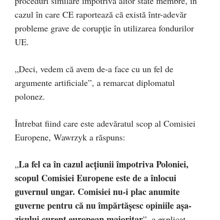
proceduri similare împotriva altor state membre, în
cazul în care CE raportează că există într-adevăr
probleme grave de corupţie în utilizarea fondurilor
UE.
„Deci, vedem că avem de-a face cu un fel de
argumente artificiale”, a remarcat diplomatul
polonez.
Întrebat fiind care este adevăratul scop al Comisiei
Europene, Wawrzyk a răspuns:
La fel ca în cazul acţiunii împotriva Poloniei,
„
scopul Comisiei Europene este de a înlocui
guvernul ungar. Comisiei nu-i plac anumite
guverne pentru că nu împărtăşesc opiniile aşa-
zisului curent european majoritar
”, a explicat