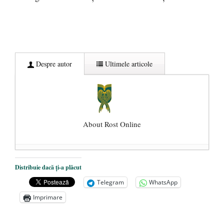
Despre autor
Ultimele articole
About Rost Online
Dezvăluiri cutremurătoare despre
Distribuie dacă ți-a plăcut
președintele Ucrainei, Volodymyr
Telegram
WhatsApp
Zelensky
- 13 mai 2026
Imprimare
Statul care servește Națiunea
- 21 aprilie
2026