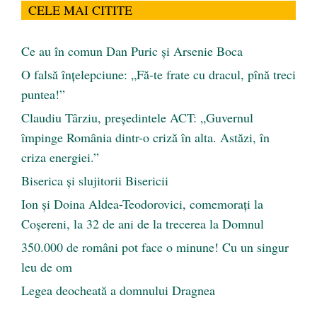
CELE MAI CITITE
Ce au în comun Dan Puric şi Arsenie Boca
O falsă înțelepciune: „Fă-te frate cu dracul, pînă treci
puntea!”
Claudiu Târziu, președintele ACT: „Guvernul
împinge România dintr-o criză în alta. Astăzi, în
criza energiei.”
Biserica și slujitorii Bisericii
Ion și Doina Aldea-Teodorovici, comemorați la
Coșereni, la 32 de ani de la trecerea la Domnul
350.000 de români pot face o minune! Cu un singur
leu de om
Legea deocheată a domnului Dragnea