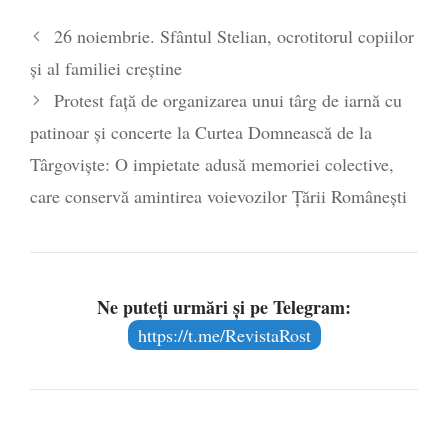
Legea Vexler produce efecte. Bustul
26 noiembrie. Sfântul Stelian, ocrotitorul copiilor
poetului Octavian Goga, înlăturat din Iași
și al familiei creștine
- 16 aprilie 2026
Protest față de organizarea unui târg de iarnă cu
patinoar și concerte la Curtea Domnească de la
Târgoviște: O impietate adusă memoriei colective,
care conservă amintirea voievozilor Țării Românești
Ne puteți urmări și pe Telegram:
https://t.me/RevistaRost