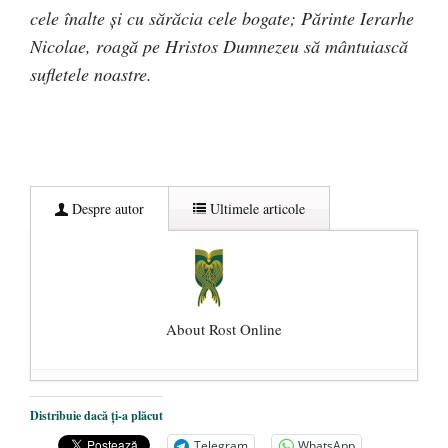
cele înalte şi cu sărăcia cele bogate; Părinte Ierarhe
Nicolae, roagă pe Hristos Dumnezeu să mântuiască
sufletele noastre.
Despre autor
Ultimele articole
About Rost Online
Dezvăluiri cutremurătoare despre
Distribuie dacă ți-a plăcut
președintele Ucrainei, Volodymyr
Telegram
WhatsApp