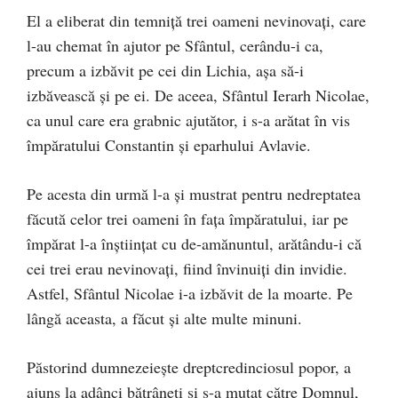
El a eliberat din temniţă trei oameni nevinovaţi, care
l-au chemat în ajutor pe Sfântul, cerându-i ca,
precum a izbăvit pe cei din Lichia, aşa să-i
izbăvească şi pe ei. De aceea, Sfântul Ierarh Nicolae,
ca unul care era grabnic ajutător, i s-a arătat în vis
împăratului Constantin şi eparhului Avlavie.
Pe acesta din urmă l-a şi mustrat pentru nedreptatea
făcută celor trei oameni în faţa împăratului, iar pe
împărat l-a înştiinţat cu de-amănuntul, arătându-i că
cei trei erau nevinovaţi, fiind învinuiţi din invidie.
Astfel, Sfântul Nicolae i-a izbăvit de la moarte. Pe
lângă aceasta, a făcut şi alte multe minuni.
Păstorind dumnezeieşte dreptcredinciosul popor, a
ajuns la adânci bătrâneţi şi s-a mutat către Domnul,