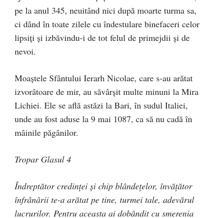
pe la anul 345, neuitând nici după moarte turma sa,
ci dând în toate zilele cu îndestulare binefaceri celor
lipsiţi şi izbăvindu-i de tot felul de primejdii şi de
nevoi.
Moaştele Sfântului Ierarh Nicolae, care s-au arătat
izvorâtoare de mir, au săvârşit multe minuni la Mira
Lichiei. Ele se află astăzi la Bari, în sudul Italiei,
unde au fost aduse la 9 mai 1087, ca să nu cadă în
mâinile păgânilor.
Tropar Glasul 4
Îndreptător credinţei şi chip blândeţelor, învăţător
înfrânârii te-a arătat pe tine, turmei tale, adevărul
lucrurilor. Pentru aceasta ai dobândit cu smerenia