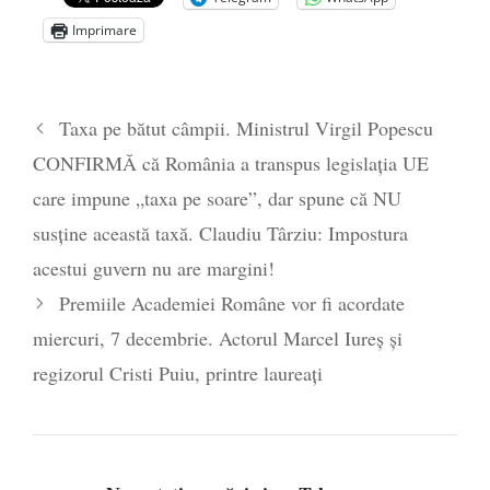
Zelensky
- 13 mai 2026
Imprimare
Statul care servește Națiunea
- 21 aprilie
2026
Legea Vexler produce efecte. Bustul
Taxa pe bătut câmpii. Ministrul Virgil Popescu
poetului Octavian Goga, înlăturat din Iași
CONFIRMĂ că România a transpus legislația UE
- 16 aprilie 2026
care impune „taxa pe soare”, dar spune că NU
susține această taxă. Claudiu Târziu: Impostura
acestui guvern nu are margini!
Premiile Academiei Române vor fi acordate
miercuri, 7 decembrie. Actorul Marcel Iureș și
regizorul Cristi Puiu, printre laureați