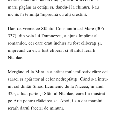
marii păgâni ai cetăţii şi, dându-l la chinuri, l-au
închis în temniţă împreună cu alţi creştini.
Dar, de vreme ce Sfântul Constantin cel Mare (306-
337), din voia lui Dumnezeu, a ajuns împărat al
romanilor, cei care erau închişi au fost eliberaţi şi,
împreună cu ei, a fost eliberat şi Sfântul Ierarh
Nicolae.
Mergând el la Mira, s-a arătat mult-milostiv către cei
săraci şi apărător al celor nedreptăţiţi. Când s-a întru-
nit cel dintâi Sinod Ecumenic de la Niceea, în anul
325, a luat parte şi Sfântul Nicolae, care l-a mustrat
pe Arie pentru rătăcirea sa. Apoi, i s-a dat marelui
ierarh darul facerii de minuni.