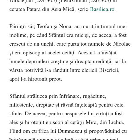
cetatea Patara din Asia Mică, scrie
Basilica.ro
.
Părinţii săi, Teofan şi Nona, au murit în timpul unei
molime, pe când Sfântul era mic şi, de aceea, a fost
crescut de un unchi, care purta tot numele de Nicolae
şi era episcop al acelei cetăţi. Acesta l-a învăţat
bunele deprinderi creştine şi dreapta credinţă, iar la
vârsta potrivită l-a rânduit între clericii Bisericii,
apoi l-a hirotonit preot.
Sfântul strălucea prin înfrânare, rugăciune,
milostenie, dreptate şi râvnă înţeleaptă pentru cele
sfinte. De aceea, pentru nespusele lui virtuţi a fost
ales şi hirotonit episcop al cetăţii Mira, din Lichia.
Fiind om cu frica lui Dumnezeu şi propovăduind cu
îndrăzneală dreapta credinţă, a fost prins de mai-