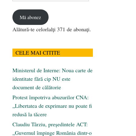
email
Mă abonez
Alătură-te celorlalți 371 de abonați.
CELE MAI CITITE
Ministerul de Interne: Noua carte de
identitate fără cip NU este
document de călătorie
Protest împotriva abuzurilor CNA:
„Libertatea de exprimare nu poate fi
redusă la tăcere
Claudiu Târziu, președintele ACT:
„Guvernul împinge România dintr-o