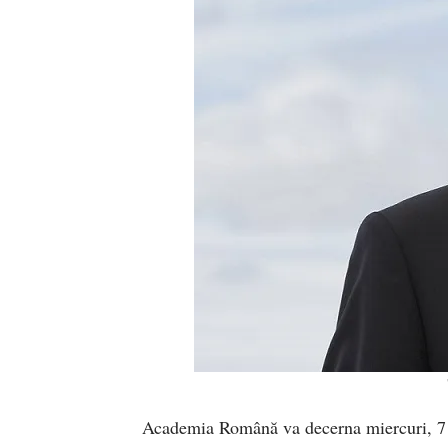
Academia Română va decerna miercuri, 7 d