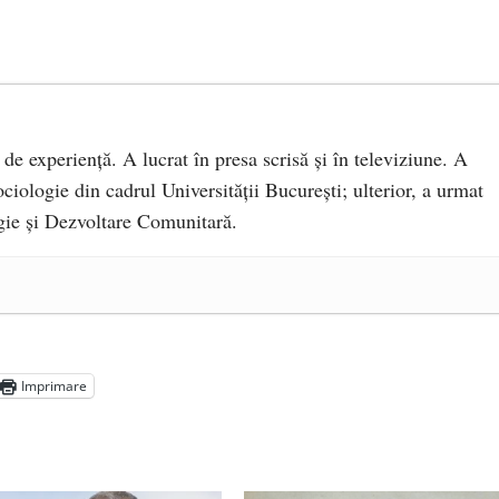
 de experiență. A lucrat în presa scrisă și în televiziune. A
ciologie din cadrul Universității București; ulterior, a urmat
ie și Dezvoltare Comunitară.
a Mănăstirea „Sfânta Ana” Rohia. Părintele Nicolae Steinhardt,
- 29 iulie 2024
ot mai aproape de autorizare pentru comercializare în UE
- 28
Imprimare
Voicescu, pomenit, duminică, la Mănăstirea Cernica
- 27 iulie