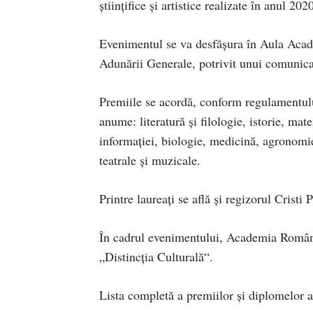
științifice și artistice realizate în anul 202
Evenimentul se va desfășura în Aula Aca
Adunării Generale, potrivit unui comunic
Premiile se acordă, conform regulamentului
anume: literatură și filologie, istorie, ma
informației, biologie, medicină, agronomie, 
teatrale și muzicale.
Printre laureați se află și regizorul Cristi 
În cadrul evenimentului, Academia Român
„Distincţia Culturală“.
Lista completă a premiilor și diplomelor 