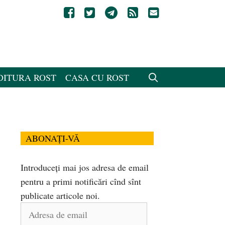
DITURA ROST
CASA CU ROST
ABONAȚI-VĂ
Introduceți mai jos adresa de email
pentru a primi notificări cînd sînt
publicate articole noi.
Adresa
de