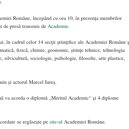
0.
demiei Române, începând cu ora 10, în prezența membrilor
at de presă transmis de
Academie
.
, în cadrul celor 14 secții științifice ale Academiei Române ș
tematică, fizică, chimie, geonomie, științe tehnice, tehnologia
silvicultură, sociologie, psihologie, filosofie, arte plastice,
Puiu și actorul Marcel Iureș.
ă va acorda o diplomă „Meritul Academic“ și 4 diplome
acordate se regăsește pe
site-ul
Academiei Române.