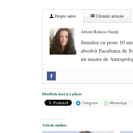
Despre autor
Ultimele articole
About Raluca Oanță
Jurnalist cu peste 10 ani
absolvit Facultatea de So
un master de Antropolog
Zilele Culturii și Spiritualității l
comemorat la 102 ani de la naștere
„Carnea cultivată” în laborator, t
Distribuie dacă ți-a plăcut
iulie 2024
Telegram
WhatsApp
Părintele mărturisitor Constantin 
2024
Articole similare