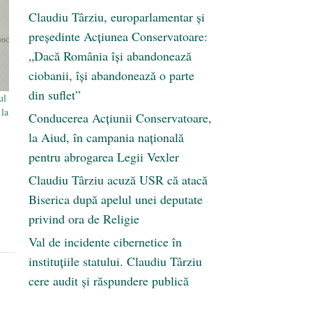
Claudiu Târziu, europarlamentar și
președinte Acțiunea Conservatoare:
„Dacă România își abandonează
ciobanii, își abandonează o parte
din suflet”
ul
 la
Conducerea Acțiunii Conservatoare,
la Aiud, în campania națională
pentru abrogarea Legii Vexler
Claudiu Târziu acuză USR că atacă
Biserica după apelul unei deputate
privind ora de Religie
Val de incidente cibernetice în
instituțiile statului. Claudiu Târziu
cere audit și răspundere publică