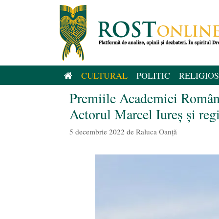
Sari
la
conținut
CULTURAL
POLITIC
RELIGIOS
Premiile Academiei Române 
Actorul Marcel Iureș și regi
5 decembrie 2022
de
Raluca Oanță