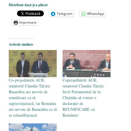
Dezvăluiri cutremurătoare despre
Distribuie dacă ți-a plăcut
președintele Ucrainei, Volodymyr
Telegram
WhatsApp
Zelensky
- 13 mai 2026
Imprimare
Statul care servește Națiunea
- 21 aprilie
2026
Legea Vexler produce efecte. Bustul
Articole similare
poetului Octavian Goga, înlăturat din Iași
- 16 aprilie 2026
Co-președintele AUR,
Copreședintele AUR,
senatorul Claudiu Târziu:
senatorul Claudiu Târziu:
Basarabia are nevoie de
Invit Parlamentul de la
reunificare ca să
Chișinău să voteze o
supraviețuiască, iar România
declarație de
are nevoie de Basarabia ca să
REUNIFICARE cu
se reînsuflețească
România!