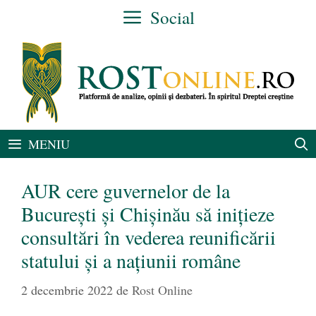
Sari
Social
la
conținut
MENIU
AUR cere guvernelor de la
București și Chișinău să inițieze
consultări în vederea reunificării
statului și a națiunii române
2 decembrie 2022
de
Rost Online