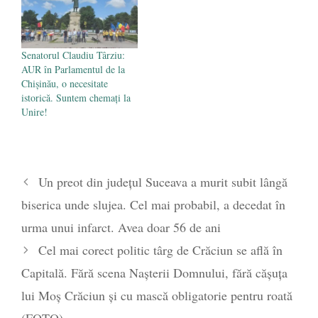
Senatorul Claudiu Târziu:
AUR în Parlamentul de la
Chișinău, o necesitate
istorică. Suntem chemați la
Unire!
Un preot din județul Suceava a murit subit lângă
biserica unde slujea. Cel mai probabil, a decedat în
urma unui infarct. Avea doar 56 de ani
Cel mai corect politic târg de Crăciun se află în
Capitală. Fără scena Nașterii Domnului, fără cășuța
lui Moș Crăciun și cu mască obligatorie pentru roată
(FOTO)