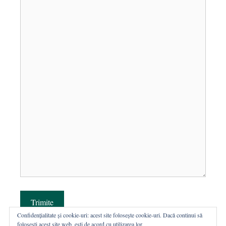
Trimite
Confidențialitate și cookie-uri: acest site folosește cookie-uri. Dacă continui să
folosești acest site web, ești de acord cu utilizarea lor.