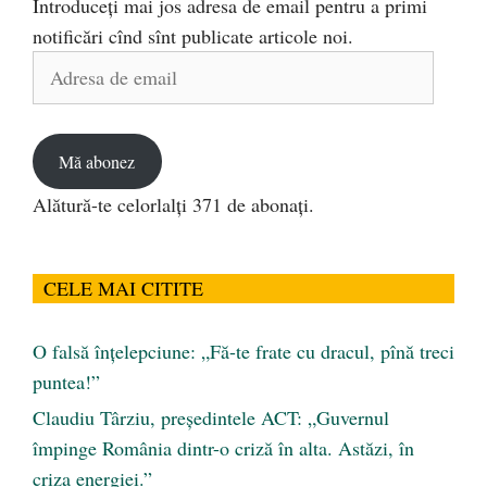
Introduceți mai jos adresa de email pentru a primi
notificări cînd sînt publicate articole noi.
Adresa
de
email
Mă abonez
Alătură-te celorlalți 371 de abonați.
CELE MAI CITITE
O falsă înțelepciune: „Fă-te frate cu dracul, pînă treci
puntea!”
Claudiu Târziu, președintele ACT: „Guvernul
împinge România dintr-o criză în alta. Astăzi, în
criza energiei.”