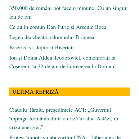
350.000 de români pot face o minune! Cu un singur
leu de om
Ce au în comun Dan Puric şi Arsenie Boca
Legea deocheată a domnului Dragnea
Biserica și slujitorii Bisericii
Ion și Doina Aldea-Teodorovici, comemorați la
Coșereni, la 32 de ani de la trecerea la Domnul
ULTIMA REPRIZĂ
Claudiu Târziu, președintele ACT: „Guvernul
împinge România dintr-o criză în alta. Astăzi, în
criza energiei.”
Protest împotriva abuzurilor CNA: „Libertatea de