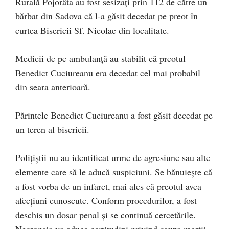
Rurală Pojorâta au fost sesizați prin 112 de către un
bărbat din Sadova că l-a găsit decedat pe preot în
curtea Bisericii Sf. Nicolae din localitate.
Medicii de pe ambulanță au stabilit că preotul
Benedict Cuciureanu era decedat cel mai probabil
din seara anterioară.
Părintele Benedict Cuciureanu a fost găsit decedat pe
un teren al bisericii.
Polițiștii nu au identificat urme de agresiune sau alte
elemente care să le aducă suspiciuni. Se bănuiește că
a fost vorba de un infarct, mai ales că preotul avea
afecțiuni cunoscute. Conform procedurilor, a fost
deschis un dosar penal și se continuă cercetările.