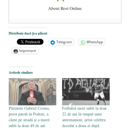
About Rost Online
Dezvăluiri cutremurătoare despre
Distribuie dacă ți-a plăcut
președintele Ucrainei, Volodymyr
Telegram
WhatsApp
Zelensky
- 13 mai 2026
Imprimare
Statul care servește Națiunea
- 21 aprilie
2026
Legea Vexler produce efecte. Bustul
Articole similare
poetului Octavian Goga, înlăturat din Iași
- 16 aprilie 2026
Părintele Gabriel Cosma,
Fotbalist mort subit la doar
preot paroh în Podeni, a
22 de ani în timpul unui
căzut pe stradă și a murit
antrenament, artist celebru
subit la doar 49 de ani
decedat a doua zi după