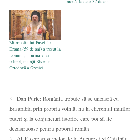
nuntă, la doar 37 de ani
Mitropolitului Pavel de
Drama (59 de ani) a trecut la
Domnul, în urma unui
infarct, anunță Biserica
Ortodoxă a Greciei
Dan Puric: România trebuie să se unească cu
Basarabia prin propria voință, nu la cheremul marilor
puteri și la conjuncturi istorice care pot să fie
dezastruoase pentru poporul român
AUR cere guvernelor de la București și Chișinău