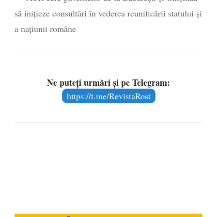
să inițieze consultări în vederea reunificării statului și
a națiunii române
Ne puteți urmări și pe Telegram:
https://t.me/RevistaRost