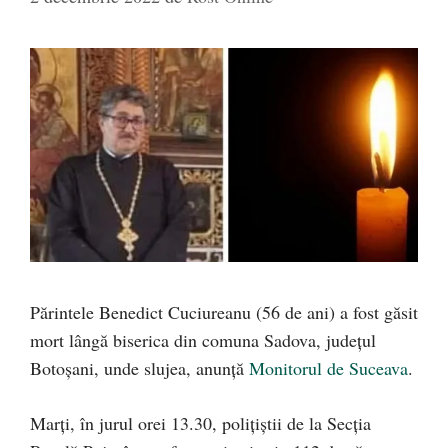
Părintele Benedict Cuciureanu (56 de ani) a fost găsit
mort lângă biserica din comuna Sadova, județul
Botoșani, unde slujea, anunță
Monitorul de Suceava
.
Marți, în jurul orei 13.30, polițiștii de la Secția