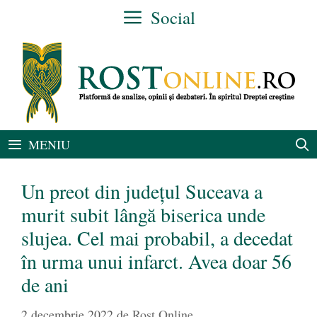
Sari
Social
la
conținut
MENIU
Un preot din județul Suceava a
murit subit lângă biserica unde
slujea. Cel mai probabil, a decedat
în urma unui infarct. Avea doar 56
de ani
2 decembrie 2022
de
Rost Online