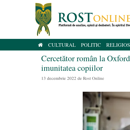
Sari
la
conținut
CULTURAL
POLITIC
RELIGIOS
Cercetător român la Oxford:
imunitatea copiilor
13 decembrie 2022
de
Rost Online