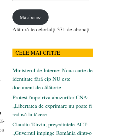
email
Mă abonez
Alătură-te celorlalți 371 de abonați.
CELE MAI CITITE
Ministerul de Interne: Noua carte de
u
identitate fără cip NU este
document de călătorie
Protest împotriva abuzurilor CNA:
„Libertatea de exprimare nu poate fi
u
redusă la tăcere
ră-
Claudiu Târziu, președintele ACT:
ea
„Guvernul împinge România dintr-o