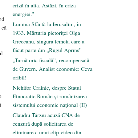
criză în alta. Astăzi, în criza
energiei.”
nd
Lumina Sfântă la Ierusalim, în
d că
1933. Mărturia pictoriței Olga
Greceanu, singura femeia care a
făcut parte din „Rugul Aprins”
ul
„Turnătoria fiscală”, recompensată
de Guvern. Analist economic: Ceva
oribil!
Nichifor Crainic, despre Statul
e
Etnocratic Român şi românizarea
t
sistemului economic naţional (II)
Claudiu Târziu acuză CNA de
cenzură după solicitarea de
eliminare a unui clip video din