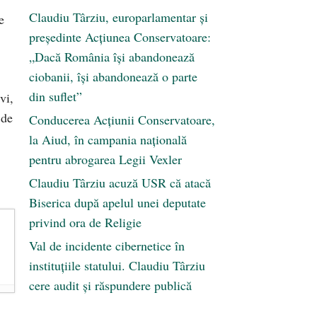
Claudiu Târziu, europarlamentar și
e
președinte Acțiunea Conservatoare:
„Dacă România își abandonează
ciobanii, își abandonează o parte
din suflet”
vi,
 de
Conducerea Acțiunii Conservatoare,
la Aiud, în campania națională
pentru abrogarea Legii Vexler
Claudiu Târziu acuză USR că atacă
Biserica după apelul unei deputate
privind ora de Religie
Val de incidente cibernetice în
instituțiile statului. Claudiu Târziu
cere audit și răspundere publică