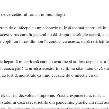
.
e de cercetătorul român în imunologie.
erate de o infecţie cu un adenovirus, însă tocmai pentru că în
 acest virus care în general nu dă simptomatologie severă, s-a
 copiii au intrat din nou în contact cu acesta, după restricţiile
hepatită misterioasă care au avut loc şi au fost depistate, a f
l, cauza până la urmă a acestor infecţii, nu ştiam atunci că su
că au fost demonstrate ca fiind cauzate de o infecţie cu un
u el, dar nu dezvoltau simptome. Practic expunerea aceasta a
 statul în casă şi restricţiile din pandemie, practic am ratat ac
care, în momentul în care au intrat în sfârşit în contact cu acel