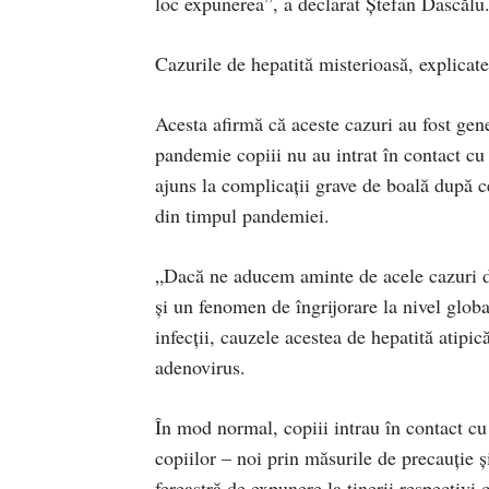
loc expunerea”, a declarat Ştefan Dascălu
Cazurile de hepatită misterioasă, explicat
Acesta afirmă că aceste cazuri au fost gen
pandemie copiii nu au intrat în contact cu
ajuns la complicaţii grave de boală după ce
din timpul pandemiei.
„Dacă ne aducem aminte de acele cazuri de 
şi un fenomen de îngrijorare la nivel globa
infecţii, cauzele acestea de hepatită atipi
adenovirus.
În mod normal, copiii intrau în contact c
copiilor – noi prin măsurile de precauţie şi
fereastră de expunere la tinerii respectivi 