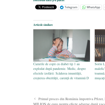
Distribuie dacă ți-a plăcut
Statul care servește Națiunea
- 21 
Telegram
WhatsApp
Legea Vexler produce efecte. Bustu
Articole similare
Cazurile de copii cu diabet tip 1 au
Sorin L
explodat după pandemie. Medic, despre
malefic
efectele izolării: Scăderea imunității,
toamnă.
creșterea obezității, carență de vitamină D
mușcați
Primul proces din România împotriva Pfizer, 
MILION de euro pentru efecte adverse după vac