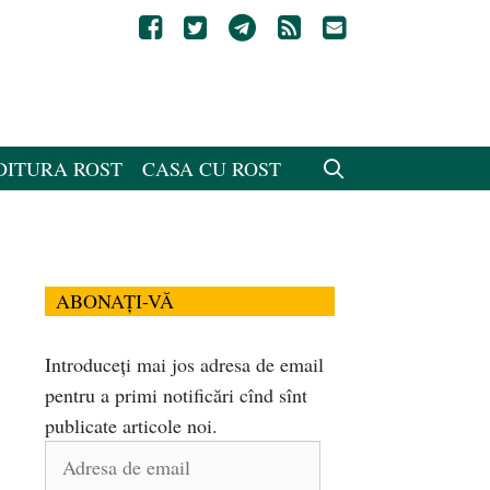
DITURA ROST
CASA CU ROST
ABONAȚI-VĂ
Introduceți mai jos adresa de email
pentru a primi notificări cînd sînt
publicate articole noi.
Adresa
de