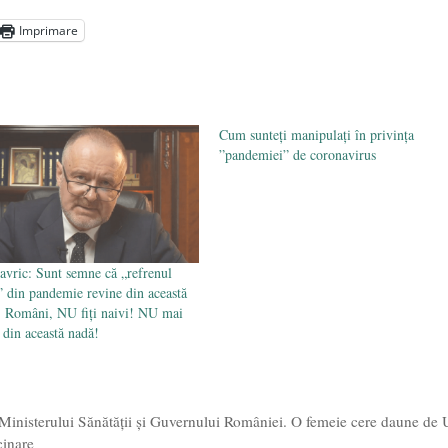
aprilie 2026
Imprimare
l poetului Octavian Goga, înlăturat din Iași
- 16 aprilie 2026
Cum sunteți manipulați în privința
”pandemiei” de coronavirus
avric: Sunt semne că „refrenul
” din pandemie revine din această
 Români, NU fiți naivi! NU mai
 din această nadă!
Ministerului Sănătăţii și Guvernului României. O femeie cere daune de
cinare