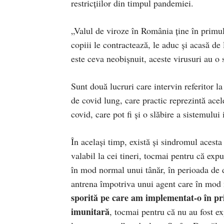
restricţiilor din timpul pandemiei.
„Valul de viroze în România ţine în primul 
copiii le contractează, le aduc şi acasă de
este ceva neobişnuit, aceste virusuri au o 
Sunt două lucruri care intervin referitor l
de covid lung, care practic reprezintă ace
covid, care pot fi şi o slăbire a sistemului
În acelaşi timp, există şi sindromul acest
valabil la cei tineri, tocmai pentru că exp
în mod normal unui tânăr, în perioada de d
antrena împotriva unui agent care în mod
sporită pe care am implementat-o în pr
imunitară
, tocmai pentru că nu au fost exp