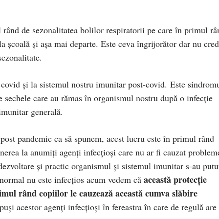
rând de sezonalitatea bolilor respiratorii pe care în primul râ
 la şcoală şi aşa mai departe. Este ceva îngrijorător dar nu cre
sezonalitate.
a covid şi la sistemul nostru imunitar post-covid. Este sindrom
le sechele care au rămas în organismul nostru după o infecţie
 imunitar generală.
a post pandemic ca să spunem, acest lucru este în primul rând
unerea la anumiţi agenţi infecţioşi care nu ar fi cauzat problem
ezvoltare şi practic organismul şi sistemul imunitar s-au putu
această protecţie
 normal nu este infecţios acum vedem că
imul rând copiilor le cauzează această cumva slăbire
uşi acestor agenţi infecţioşi în fereastra în care de regulă are