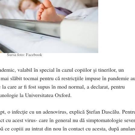
Sursa foto: Facebook
mic, valabil în special în cazul copiilor şi tinerilor, un
 mai slăbit tocmai pentru că restricţiile impuse în pandemie a
e la care ar fi fost supus în mod normal, a declarat, pentru
unologie la Universitatea Oxford.
apt, o infecție cu un adenovirus, explică Ștefan Dascălu. Pentr
act cu acest virus- care în general nu dă simptomatologie seve
ă ce copiii au intrat din nou în contact cu acesta, după anular