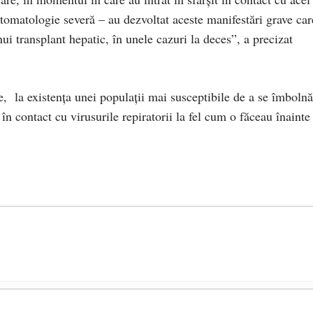
omatologie severă – au dezvoltat aceste manifestări grave car
nui transplant hepatic, în unele cazuri la deces”, a precizat
e, la existenţa unei populaţii mai susceptibile de a se îmbolnă
n contact cu virusurile repiratorii la fel cum o făceau înainte
președintele Ucrainei, Volodymyr Zelensky
- 13 mai 2026