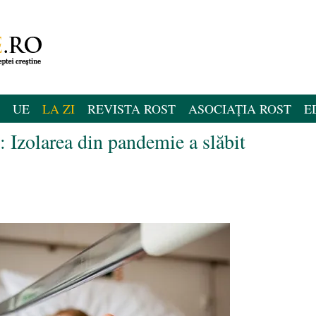
UE
LA ZI
REVISTA ROST
ASOCIAȚIA ROST
E
 Izolarea din pandemie a slăbit