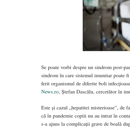
Se poate vorbi despre un sindrom post-pande
sindrom în care sistemul imunitar poate fi
ferit organismul de diferite boli infecţioas
News.ro
, Ştefan Dascălu, cercetător în im
Este și cazul „hepatitei misterioase”, de f
că în pandemie copiii nu au intrat în cont
s-a ajuns la complicaţii grave de boală dup