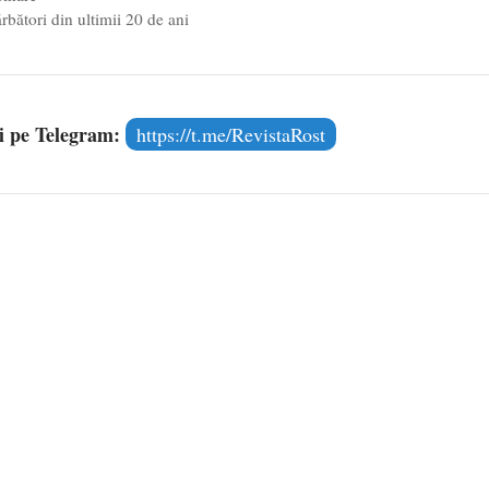
rbători din ultimii 20 de ani
și pe Telegram:
https://t.me/RevistaRost