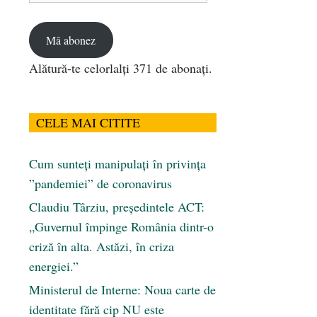
email
Mă abonez
Alătură-te celorlalți 371 de abonați.
CELE MAI CITITE
Cum sunteți manipulați în privința
”pandemiei” de coronavirus
Claudiu Târziu, președintele ACT:
„Guvernul împinge România dintr-o
criză în alta. Astăzi, în criza
energiei.”
Ministerul de Interne: Noua carte de
identitate fără cip NU este