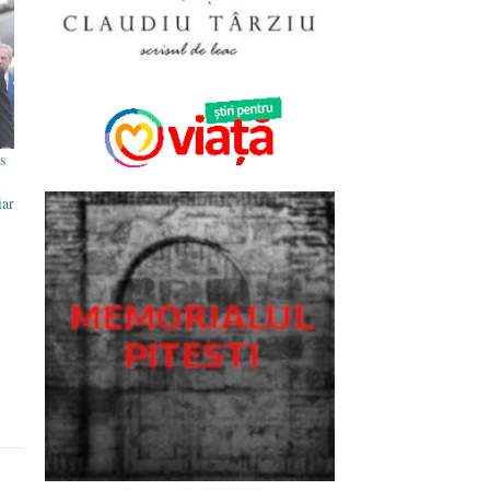
s
i
iar
i