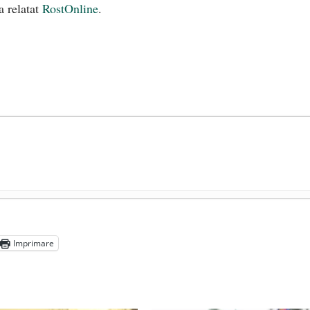
a relatat
RostOnline
.
președintele Ucrainei, Volodymyr Zelensky
- 13 mai 2026
aprilie 2026
Imprimare
l poetului Octavian Goga, înlăturat din Iași
- 16 aprilie 2026