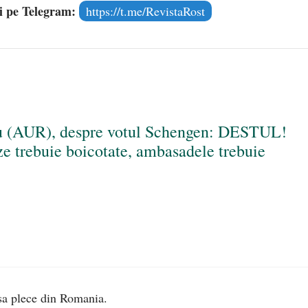
și pe Telegram:
https://t.me/RevistaRost
iu (AUR), despre votul Schengen: DESTUL!
ze trebuie boicotate, ambasadele trebuie
 sa plece din Romania.