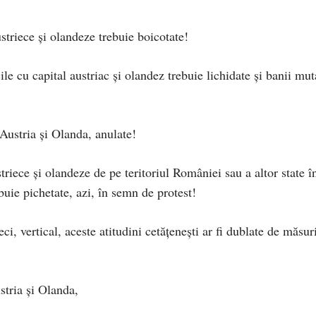
ustriece și olandeze trebuie boicotate!
le cu capital austriac și olandez trebuie lichidate și banii mut
 Austria și Olanda, anulate!
riece și olandeze de pe teritoriul României sau a altor state î
buie pichetate, azi, în semn de protest!
, vertical, aceste atitudini cetățenești ar fi dublate de măsur
stria și Olanda,