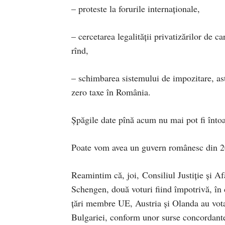
– proteste la forurile internaționale,
– cercetarea legalității privatizărilor de ca
rînd,
– schimbarea sistemului de impozitare, astf
zero taxe în România.
Șpăgile date pînă acum nu mai pot fi întoar
Poate vom avea un guvern românesc din 2
Reamintim că, joi, Consiliul Justiţie şi Af
Schengen, două voturi fiind împotrivă, în 
ţări membre UE, Austria şi Olanda au vot
Bulgariei, conform unor surse concordante 