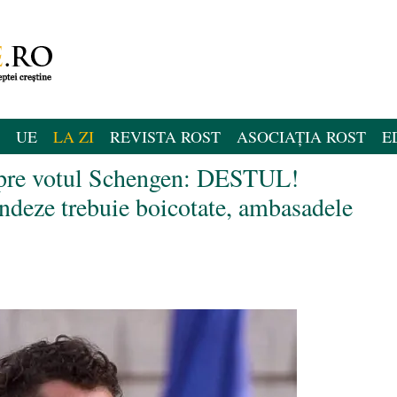
UE
LA ZI
REVISTA ROST
ASOCIAȚIA ROST
E
spre votul Schengen: DESTUL!
andeze trebuie boicotate, ambasadele