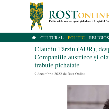
Sari
la
conținut
CULTURAL
POLITIC
RELIGIOS
Claudiu Târziu (AUR), de
Companiile austriece și ol
trebuie pichetate
9 decembrie 2022
de
Rost Online