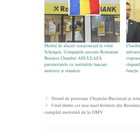
Mediul de afaceri reacționează la votul
Claudiu
Schengen. Companiile asociate Romanian
aderare
Business Chamber ANULEAZĂ
respons
parteneriatele cu instituțiile bancare
răspund
austriece și olandeze
funcție
Trenul de persoane Chișinău-București și retu
Unul dintre cei mai mari fermieri din România 
cumpără motorină de la OMV