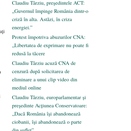
Claudiu Târziu, președintele ACT:
„Guvernul împinge România dintr-o
criză în alta. Astăzi, în criza
energiei.”
ați
Protest împotriva abuzurilor CNA:
„Libertatea de exprimare nu poate fi
redusă la tăcere
Claudiu Târziu acuză CNA de
cenzură după solicitarea de
n
eliminare a unui clip video din
mediul online
i
Claudiu Târziu, europarlamentar și
președinte Acțiunea Conservatoare:
„Dacă România își abandonează
ciobanii, își abandonează o parte
din suflet”