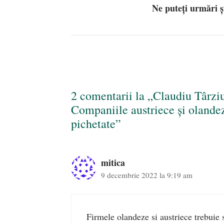
Ne puteți urmări 
2 comentarii la „Claudiu Târz
Companiile austriece și olande
pichetate”
mitica
9 decembrie 2022 la 9:19 am
Firmele olandeze si austriece trebuie