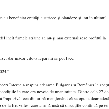
re au beneficiat entități austriece și olandeze și, nu în ultimul
el încît firmele străine să nu-și mai externalizeze profitul la
se, dar măcar cîteva reparații se pot face.
024.”
aceri Interne a respins aderarea Bulgariei şi României la spaţi
condiţiile în care era nevoie de unanimitate. Dintre cele 27 de
at împotrivă, cea din urmă menţionând că se opune doar aderă
de la Bruxelles, care afirmă însă că discuţiile continuă pe t