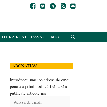
DITURA ROST
CASA CU ROST
ABONAȚI-VĂ
Introduceți mai jos adresa de email
pentru a primi notificări cînd sînt
publicate articole noi.
Adresa
de