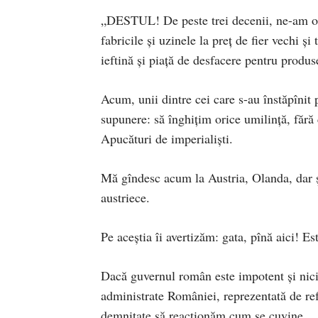
„DESTUL! De peste trei decenii, ne-am obi
fabricile și uzinele la preț de fier vechi ș
ieftină și piață de desfacere pentru produ
Acum, unii dintre cei care s-au înstăpînit
supunere: să înghițim orice umilință, fără 
Apucături de imperialiști.
Mă gîndesc acum la Austria, Olanda, dar ș
austriece.
Pe aceștia îi avertizăm: gata, pînă aici! E
Dacă guvernul român este impotent și nici
administrate României, reprezentată de re
demnitate să reacționăm cum se cuvine.