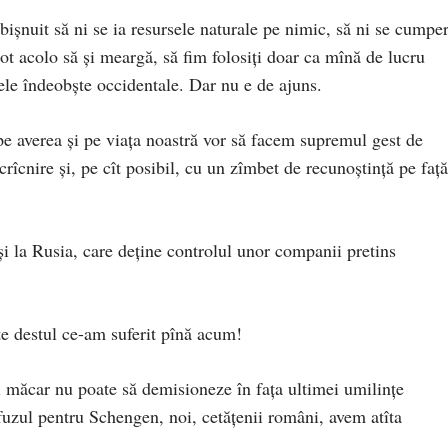
șnuit să ni se ia resursele naturale pe nimic, să ni se cumpe
i tot acolo să și meargă, să fim folosiți doar ca mînă de lucru
sele îndeobște occidentale. Dar nu e de ajuns.
 pe averea și pe viața noastră vor să facem supremul gest de
crîcnire și, pe cît posibil, cu un zîmbet de recunoștință pe față
i la Rusia, care deține controlul unor companii pretins
ste destul ce-am suferit pînă acum!
 măcar nu poate să demisioneze în fața ultimei umilințe
fuzul pentru Schengen, noi, cetățenii români, avem atîta