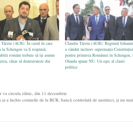
 Târziu (AUR): În cazul în care
Claudiu Târziu (AUR): Regimul Iohanni
a la Schengen va fi respinsă,
a vândut inclusiv supremația Constituție
abilii români trebuie să își asume
pentru primirea României în Schengen, 
erea, chiar să demisioneze din
Olanda spune NU. Un eșec al clasei
politice
r va circula zilnic, din 11 decembrie
și-a închis conturile de la BCR, bancă controlată de austrieci, și nu ma