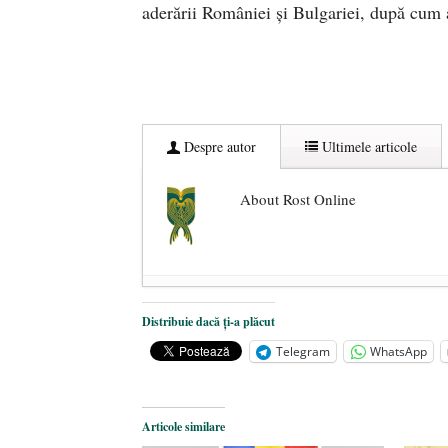
aderării României şi Bulgariei, după cum 
Despre autor
Ultimele articole
About Rost Online
Dezvăluiri cutremurătoare despre 
Distribuie dacă ți-a plăcut
Statul care servește Națiunea
- 21 
Telegram
WhatsApp
Legea Vexler produce efecte. Bustu
Articole similare