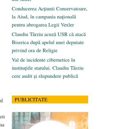
Conducerea Acțiunii Conservatoare,
la Aiud, în campania națională
pentru abrogarea Legii Vexler
Claudiu Târziu acuză USR că atacă
Biserica după apelul unei deputate
privind ora de Religie
Val de incidente cibernetice în
instituțiile statului. Claudiu Târziu
cere audit și răspundere publică
PUBLICITATE
ul
rii
ema