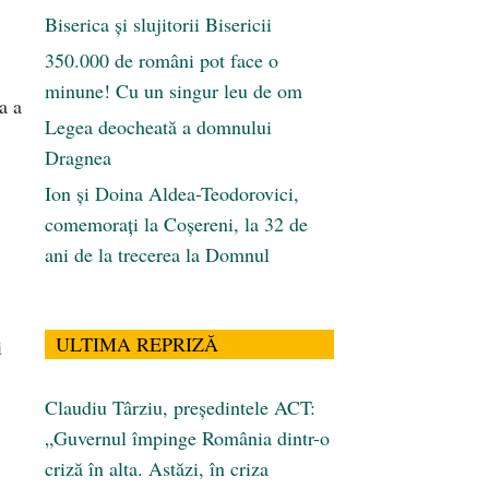
Biserica și slujitorii Bisericii
350.000 de români pot face o
minune! Cu un singur leu de om
a a
Legea deocheată a domnului
Dragnea
Ion și Doina Aldea-Teodorovici,
comemorați la Coșereni, la 32 de
ani de la trecerea la Domnul
ULTIMA REPRIZĂ
i
Claudiu Târziu, președintele ACT:
„Guvernul împinge România dintr-o
criză în alta. Astăzi, în criza