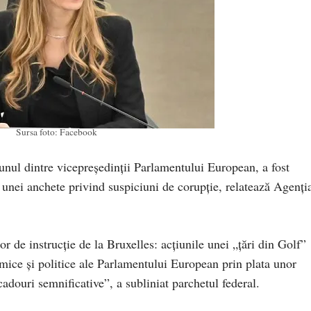
Sursa foto: Facebook
unul dintre vicepreşedinţii Parlamentului European, a fost
l unei anchete privind suspiciuni de corupţie, relatează Agenți
r de instrucţie de la Bruxelles: acţiunile unei „ţări din Golf”
omice şi politice ale Parlamentului European prin plata unor
adouri semnificative”, a subliniat parchetul federal.