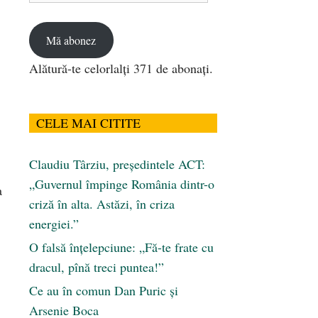
email
Mă abonez
Alătură-te celorlalți 371 de abonați.
CELE MAI CITITE
Claudiu Târziu, președintele ACT:
„Guvernul împinge România dintr-o
a
criză în alta. Astăzi, în criza
energiei.”
O falsă înțelepciune: „Fă-te frate cu
dracul, pînă treci puntea!”
Ce au în comun Dan Puric şi
Arsenie Boca