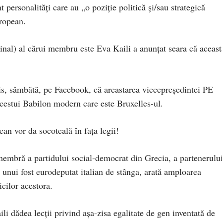
t personalităţi care au „o poziţie politică şi/sau strategică
ropean.
inal) al cărui membru este Eva Kaili a anunţat seara că aceast
s, sâmbătă, pe Facebook, că areastarea viecepreședintei PE
cestui Babilon modern care este Bruxelles-ul.
an vor da socoteală în fața legii!
membră a partidului social-democrat din Grecia, a partenerulu
 a unui fost eurodeputat italian de stânga, arată amploarea
icilor acestora.
i dădea lecții privind așa-zisa egalitate de gen inventată de