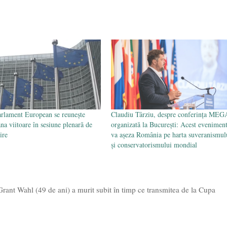
rlament European se reunește
Claudiu Târziu, despre conferința MEG
na viitoare în sesiune plenară de
organizată la București: Acest evenimen
ire
va așeza România pe harta suveranismul
și conservatorismului mondial
Grant Wahl (49 de ani) a murit subit în timp ce transmitea de la Cupa