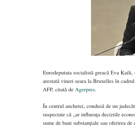
Eurodeputata socialistă greacă Eva Kaili, 
arestată vineri seara la Bruxelles în cadru
AFP, citată de
Agerpres
.
În centrul anchetei, condusă de un judecăto
suspectate că „ar influenţa deciziile econ
sume de bani substanţiale sau oferirea de c