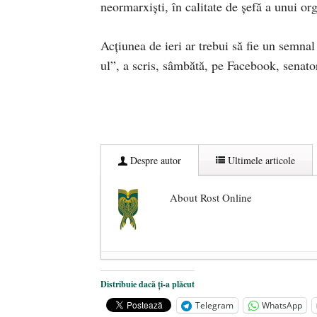
neormarxiști, în calitate de șefă a unui o
Acțiunea de ieri ar trebui să fie un semna
ul”, a scris, sâmbătă, pe Facebook, senato
Despre autor
Ultimele articole
About Rost Online
Dezvăluiri cutremurătoare despre 
Distribuie dacă ți-a plăcut
Statul care servește Națiunea
- 21 
Telegram
WhatsApp
Legea Vexler produce efecte. Bustu