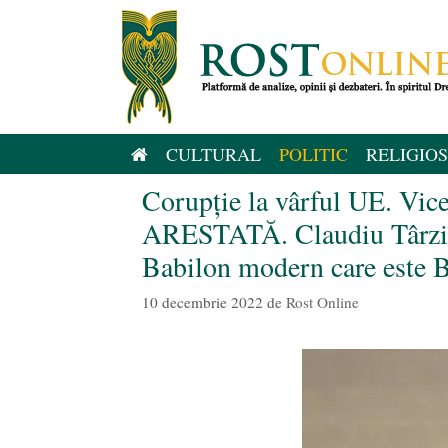
Sari
la
conținut
CULTURAL
POLITIC
RELIGIOS
Corupție la vârful UE. Vice
ARESTATĂ. Claudiu Târziu
Babilon modern care este B
10 decembrie 2022
de
Rost Online