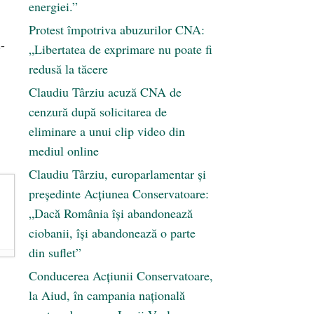
energiei.”
Protest împotriva abuzurilor CNA:
-
„Libertatea de exprimare nu poate fi
redusă la tăcere
Claudiu Târziu acuză CNA de
cenzură după solicitarea de
eliminare a unui clip video din
mediul online
Claudiu Târziu, europarlamentar și
președinte Acțiunea Conservatoare:
„Dacă România își abandonează
ciobanii, își abandonează o parte
din suflet”
Conducerea Acțiunii Conservatoare,
la Aiud, în campania națională