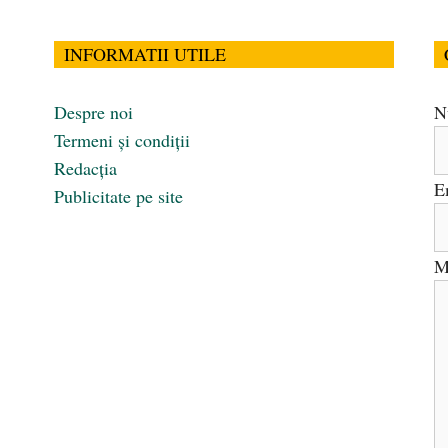
INFORMATII UTILE
Despre noi
N
Termeni și condiții
Redacția
E
Publicitate pe site
M