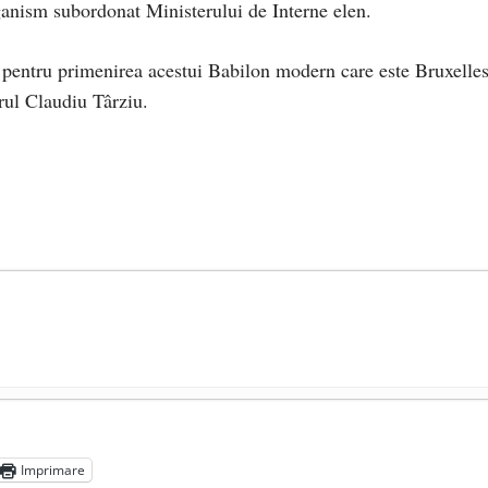
rganism subordonat Ministerului de Interne elen.
l pentru primenirea acestui Babilon modern care este Bruxelles
rul Claudiu Târziu.
președintele Ucrainei, Volodymyr Zelensky
- 13 mai 2026
aprilie 2026
Imprimare
l poetului Octavian Goga, înlăturat din Iași
- 16 aprilie 2026