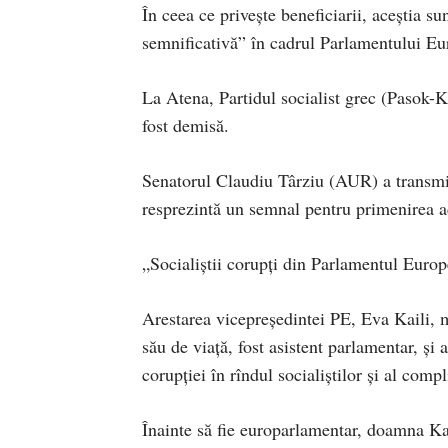
În ceea ce priveşte beneficiarii, aceştia sun
semnificativă” în cadrul Parlamentului Eu
La Atena, Partidul socialist grec (Pasok-K
fost demisă.
Senatorul Claudiu Târziu (AUR) a transmi
resprezintă un semnal pentru primenirea a
„Socialiștii corupți din Parlamentul Europe
Arestarea vicepreședintei PE, Eva Kaili, 
său de viață, fost asistent parlamentar, și
corupției în rîndul socialiștilor și al compl
Înainte să fie europarlamentar, doamna Kail