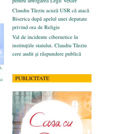
pentru abrogarea Legii Vexler
Claudiu Târziu acuză USR că atacă
Biserica după apelul unei deputate
privind ora de Religie
Val de incidente cibernetice în
instituțiile statului. Claudiu Târziu
cere audit și răspundere publică
A,
t
PUBLICITATE
ui