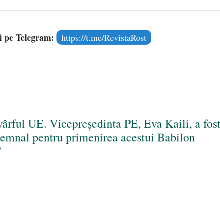
și pe Telegram:
https://t.me/RevistaRost
ârful UE. Vicepreședinta PE, Eva Kaili, a fos
mnal pentru primenirea acestui Babilon
”