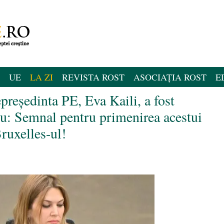
UE
LA ZI
REVISTA ROST
ASOCIAȚIA ROST
E
președinta PE, Eva Kaili, a fost
: Semnal pentru primenirea acestui
ruxelles-ul!