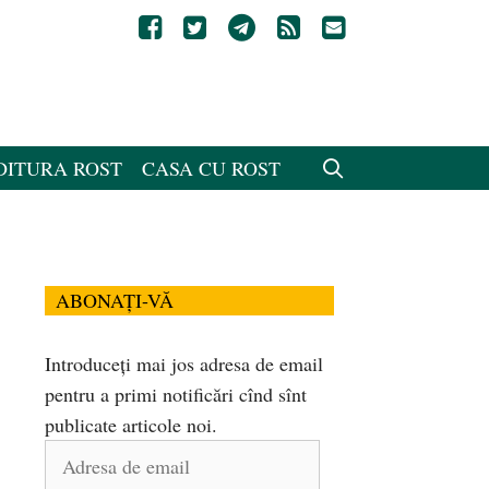
DITURA ROST
CASA CU ROST
ABONAȚI-VĂ
Introduceți mai jos adresa de email
pentru a primi notificări cînd sînt
publicate articole noi.
Adresa
de