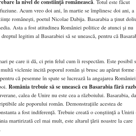
rebare la nivel de constiință românească
. Totul este făcut
fuziune. Acum vreo doi ani, în martie se împlinesc doi ani, a
iințe românești, poetul Nicolae Dabija. Basarabia a ținut doli
edia. Asta a fost atitudinea României politice de atunci și nu
n dreptul legitim al Basarabiei să se unească, pentru că Basara
ri pe care ii dă, ci prin felul cum îi respectăm. Este posibil 
multă viclenie incită poporul român și brusc au apărut forme
pentru că pesemne în spate se lucrează la angajarea României
România trebuie să se unească cu Basarabia fără razb
boi.
 suverane, calea de Unire nu este cea a războiului. Basarabia, d
riptibile ale poporului român. Demonstrațiile acestea de
tanta a fost indiferență. Trebuie creată o conștiință a Unirii
a martirizată cel mai mult, este altarul țării noastre la care
.