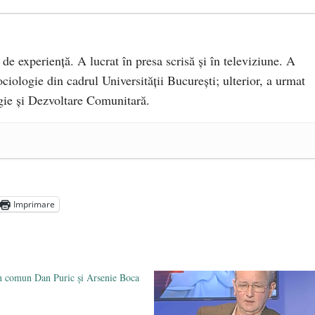
 de experiență. A lucrat în presa scrisă și în televiziune. A
ciologie din cadrul Universității București; ulterior, a urmat
ie și Dezvoltare Comunitară.
a Mănăstirea „Sfânta Ana” Rohia. Părintele Nicolae Steinhardt,
- 29 iulie 2024
ot mai aproape de autorizare pentru comercializare în UE
- 28
Imprimare
Voicescu, pomenit, duminică, la Mănăstirea Cernica
- 27 iulie
n comun Dan Puric şi Arsenie Boca