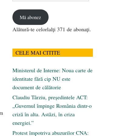
email
Mă abonez
Alătură-te celorlalți 371 de abonați.
CELE MAI CITITE
Ministerul de Interne: Noua carte de
identitate fără cip NU este
document de călătorie
Claudiu Târziu, președintele ACT:
„Guvernul împinge România dintr-o
um
criză în alta. Astăzi, în criza
energiei.”
Protest împotriva abuzurilor CNA: