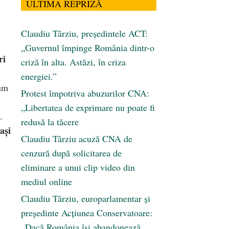
ULTIMA REPRIZĂ
Claudiu Târziu, președintele ACT:
„Guvernul împinge România dintr-o
ri
criză în alta. Astăzi, în criza
energiei.”
cum
Protest împotriva abuzurilor CNA:
„Libertatea de exprimare nu poate fi
.
redusă la tăcere
ași
Claudiu Târziu acuză CNA de
cenzură după solicitarea de
eliminare a unui clip video din
mediul online
Claudiu Târziu, europarlamentar și
președinte Acțiunea Conservatoare:
„Dacă România își abandonează