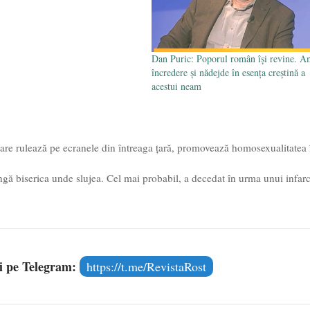
Dan Puric: Poporul român își revine. A
încredere și nădejde în esența creștină a
acestui neam
are rulează pe ecranele din întreaga țară, promovează homosexualitatea 
ngă biserica unde slujea. Cel mai probabil, a decedat în urma unui infarc
și pe Telegram:
https://t.me/RevistaRost