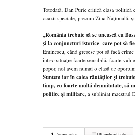
Totodată, Dan Puric critică clasa politică 
ocazii speciale, precum Ziua Națională, ș
România trebuie să se unească cu Basa
„
și la conjuncturi istorice care pot să 
Eminescu, când greșesc pot să facă crime
într-o situație foarte sensibilă, foarte vu
popor, noi avem numai o clasă de oportuni
Suntem iar în calea răutăților și trebuie
timp, cu foarte multă demnitatate, să n
politice și militare
, a subliniat maestrul 
Despre autor
Ultimele articole