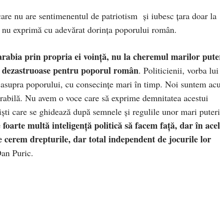
care nu are sentimenentul de patriotism și iubesc țara doar la
i nu exprimă cu adevărat dorința poporului român.
rabia prin propria ei voință, nu la cheremul marilor pute
fie dezastruoase pentru poporul român
. Politicienii, vorba lui
 asupra poporului, cu consecințe mari în timp. Noi suntem a
lnerabilă. Nu avem o voce care să exprime demnitatea acestui
ști care se ghidează după semnele și regulile unor mari puteri
 foarte multă inteligență politică să facem față, dar în acel
e cerem drepturile, dar total independent de jocurile lor
Dan Puric.