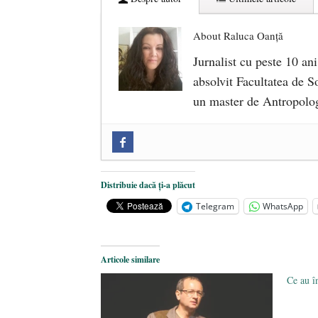
About Raluca Oanță
Jurnalist cu peste 10 ani
absolvit Facultatea de So
un master de Antropolog
Zilele Culturii și Spiritualității l
comemorat la 102 ani de la naștere
„Carnea cultivată” în laborator, t
Distribuie dacă ți-a plăcut
iulie 2024
Telegram
WhatsApp
Părintele mărturisitor Constantin 
2024
Articole similare
Ce au î