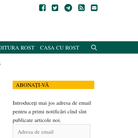
DITURA ROST
CASA CU ROST
a
ABONAȚI-VĂ
Introduceți mai jos adresa de email
pentru a primi notificări cînd sînt
publicate articole noi.
Adresa
de