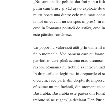
o înt
„Nu sunt analist politic, dar îmi pun
puțin cam brusc și văd așa o explozie de e
murit poate una dintre cele mai mari const
la noi un cuvânt nu s-a spus în presă, în m
cred în România politică de astăzi, cred î
este pământ românesc.
Un popor nu valorează atât prin oamenii ma
fie o momeală. Văd oameni care cu foarte 
patriotism care până acuma erau ascunse, 
război. România nu trebuie să intre în răz
În drepturile ei legitime, în drepturile ei
o cerem, face parte din drepturile impresc
efuziune nu ma încântă, din moment ce cons
Basarabia. Basarabia este partea din Români
trebuie să ne rugăm”,a declarat Dan Puric