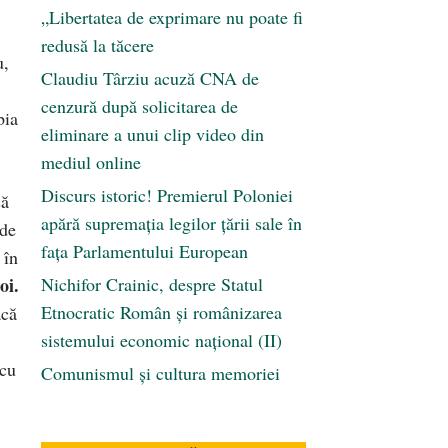
„Libertatea de exprimare nu poate fi
redusă la tăcere
u,
Claudiu Târziu acuză CNA de
cenzură după solicitarea de
bia
eliminare a unui clip video din
mediul online
Discurs istoric! Premierul Poloniei
să
apără supremația legilor țării sale în
 de
fața Parlamentului European
 în
oi.
Nichifor Crainic, despre Statul
Etnocratic Român şi românizarea
acă
sistemului economic naţional (II)
 cu
Comunismul şi cultura memoriei