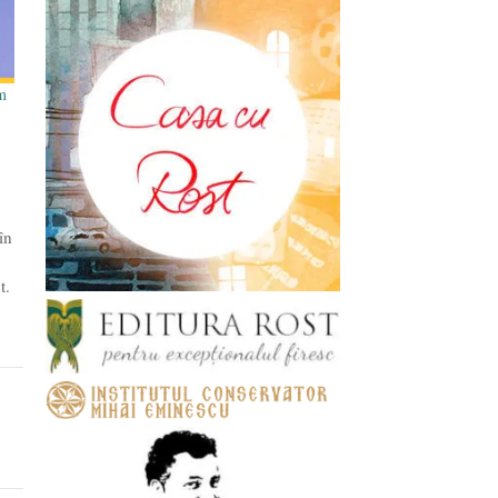
m
în
t.