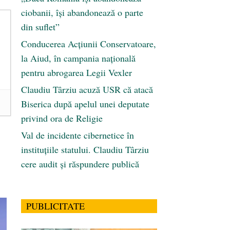
ciobanii, își abandonează o parte
din suflet”
Conducerea Acțiunii Conservatoare,
la Aiud, în campania națională
pentru abrogarea Legii Vexler
Claudiu Târziu acuză USR că atacă
Biserica după apelul unei deputate
privind ora de Religie
Val de incidente cibernetice în
instituțiile statului. Claudiu Târziu
cere audit și răspundere publică
PUBLICITATE