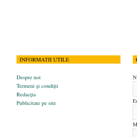
INFORMATII UTILE
Despre noi
N
Termeni și condiții
Redacția
E
Publicitate pe site
M