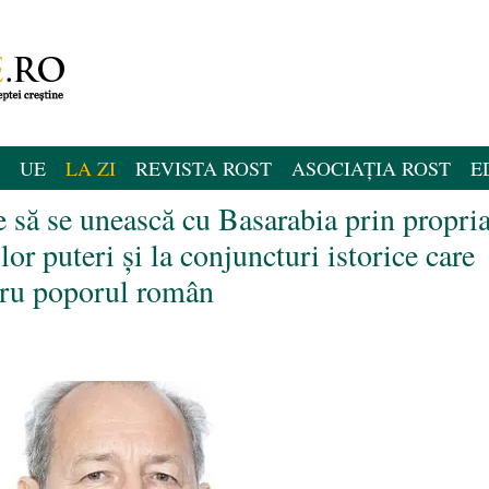
UE
LA ZI
REVISTA ROST
ASOCIAȚIA ROST
E
 să se unească cu Basarabia prin propri
or puteri și la conjuncturi istorice care
ntru poporul român