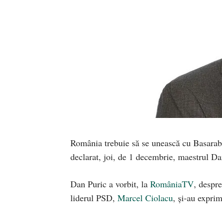
România trebuie să se unească cu Basarabia
declarat, joi, de 1 decembrie, maestrul Da
Dan Puric a vorbit, la
RomâniaTV
, despr
liderul PSD,
Marcel Ciolacu
, și-au expri