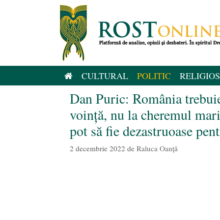
Sari
la
conținut
CULTURAL
POLITIC
RELIGIOS
Dan Puric: România trebuie
voință, nu la cheremul maril
pot să fie dezastruoase pe
2 decembrie 2022
de
Raluca Oanță