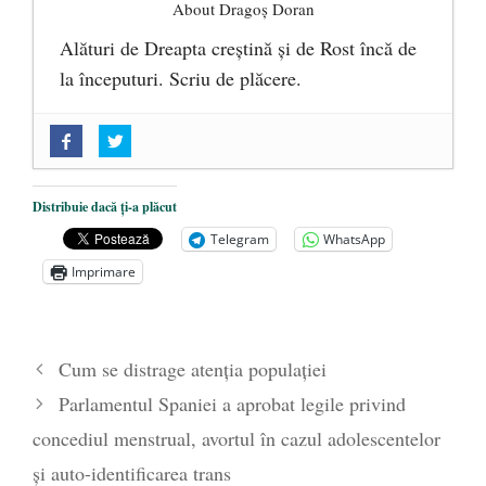
About Dragoș Doran
Alături de Dreapta creștină și de Rost încă de
la începuturi. Scriu de plăcere.
„Acum nu e momentul”
- 22 martie 2025
O nouă autostradă distruge pădurea
amazoniană, pentru summitul climatic
Distribuie dacă ți-a plăcut
COP30
- 14 martie 2025
Telegram
WhatsApp
Alegeri controlate
- 11 martie 2025
Imprimare
Cum se distrage atenția populației
Parlamentul Spaniei a aprobat legile privind
concediul menstrual, avortul în cazul adolescentelor
și auto-identificarea trans