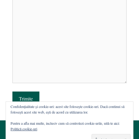
Trimite
Confidențialitate și cookie-uri: acest site folosește cookie-uri. Dacă continui să
folosești acest site web, ești de acord cu utilizarea lor.
Pentru a afla mai multe, inclusiv cum să controlezi cookie-urile, uită-te aici:
Politică cookie-uri
© 2002-2026 · Asociația ROST