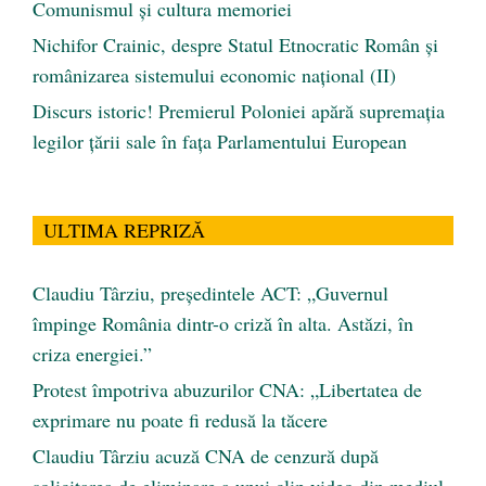
Comunismul şi cultura memoriei
Nichifor Crainic, despre Statul Etnocratic Român şi
românizarea sistemului economic naţional (II)
Discurs istoric! Premierul Poloniei apără supremația
legilor țării sale în fața Parlamentului European
ULTIMA REPRIZĂ
Claudiu Târziu, președintele ACT: „Guvernul
împinge România dintr-o criză în alta. Astăzi, în
criza energiei.”
Protest împotriva abuzurilor CNA: „Libertatea de
exprimare nu poate fi redusă la tăcere
Claudiu Târziu acuză CNA de cenzură după
solicitarea de eliminare a unui clip video din mediul