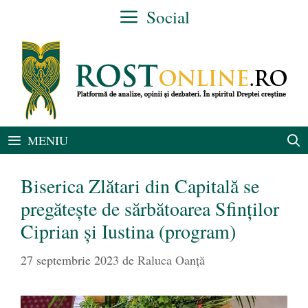
Sari
Social
la
conținut
MENIU
Biserica Zlătari din Capitală se
pregătește de sărbătoarea Sfinților
Ciprian și Iustina (program)
27 septembrie 2023
de
Raluca Oanță