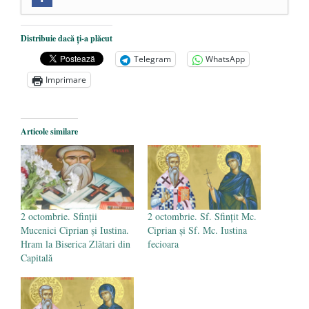
Zilele Culturii și Spiritualității la
Mănăstirea „Sfânta Ana” Rohia. Părintele
Nicolae Steinhardt, comemorat la 102 ani
Distribuie dacă ți-a plăcut
de la naștere
- 29 iulie 2024
Telegram
WhatsApp
„Carnea cultivată” în laborator, tot mai
Imprimare
aproape de autorizare pentru
comercializare în UE
- 28 iulie 2024
Articole similare
Părintele mărturisitor Constantin
Voicescu, pomenit, duminică, la
Mănăstirea Cernica
- 27 iulie 2024
2 octombrie. Sfinții
2 octombrie. Sf. Sfinţit Mc.
Mucenici Ciprian și Iustina.
Ciprian și Sf. Mc. Iustina
Hram la Biserica Zlătari din
fecioara
Capitală