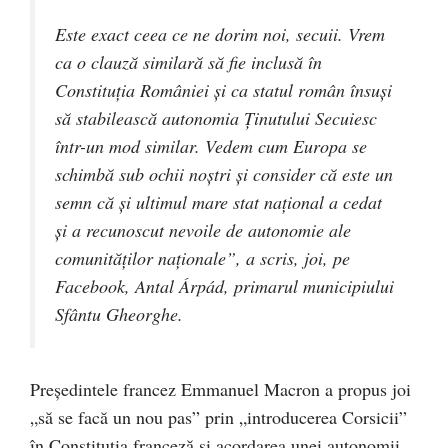
Este exact ceea ce ne dorim noi, secuii. Vrem
ca o clauză similară să fie inclusă în
Constituția României și ca statul român însuși
să stabilească autonomia Ținutului Secuiesc
într-un mod similar. Vedem cum Europa se
schimbă sub ochii noștri și consider că este un
semn că și ultimul mare stat național a cedat
și a recunoscut nevoile de autonomie ale
comunităților naționale”, a scris, joi, pe
Facebook, Antal Árpád, primarul municipiului
Sfântu Gheorghe.
Preşedintele francez Emmanuel Macron a propus joi
„să se facă un nou pas” prin „introducerea Corsicii”
în Constituţia franceză şi acordarea unei autonomii