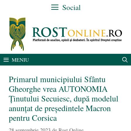
Sari
Social
la
conținut
MENIU
Primarul municipiului Sfântu
Gheorghe vrea AUTONOMIA
Ținutului Secuiesc, după modelul
anunțat de președintele Macron
pentru Corsica
28 septembrie 2023
de
Rost Online