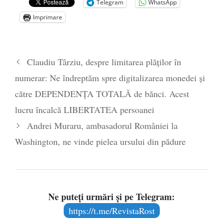
Telegram
WhatsApp
Zelensky
- 13 mai 2026
Imprimare
Statul care servește Națiunea
- 21 aprilie
2026
Legea Vexler produce efecte. Bustul
Claudiu Târziu, despre limitarea plăților în
poetului Octavian Goga, înlăturat din Iași
numerar: Ne îndreptăm spre digitalizarea monedei și
- 16 aprilie 2026
către DEPENDENȚA TOTALĂ de bănci. Acest
lucru încalcă LIBERTATEA persoanei
Andrei Muraru, ambasadorul României la
Washington, ne vinde pielea ursului din pădure
Ne puteți urmări și pe Telegram:
https://t.me/RevistaRost