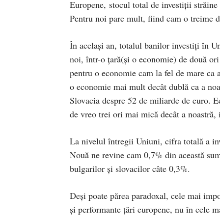
Europene, stocul total de investiții străin
Pentru noi pare mult, fiind cam o treime d
În același an, totalul banilor investiți în 
noi, într-o țară(și o economie) de două o
pentru o economie cam la fel de mare ca a 
o economie mai mult decât dublă ca a noas
Slovacia despre 52 de miliarde de euro. E
de vreo trei ori mai mică decât a noastră, 
La nivelul întregii Uniuni, cifra totală a i
Nouă ne revine cam 0,7% din această sumă
bulgarilor și slovacilor câte 0,3%.
Deși poate părea paradoxal, cele mai impor
și performante țări europene, nu în cele 