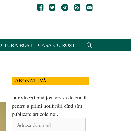
DITURA ROST
CASA CU ROST
ABONAȚI-VĂ
Introduceți mai jos adresa de email
pentru a primi notificări cînd sînt
publicate articole noi.
Adresa
de