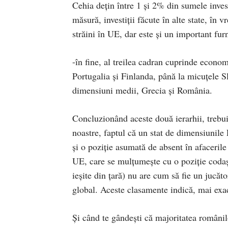
Cehia dețin între 1 și 2% din sumele invest
măsură, investiții făcute în alte state, în 
străini în UE, dar este și un important furni
-în fine, al treilea cadran cuprinde economi
Portugalia și Finlanda, până la micuțele S
dimensiuni medii, Grecia și România.
Concluzionând aceste două ierarhii, trebui
noastre, faptul că un stat de dimensiunile 
și o poziție asumată de absent în afaceril
UE, care se mulțumește cu o poziție codașă î
ieșite din țară) nu are cum să fie un jucăt
global. Aceste clasamente indică, mai exa
Și când te gândești că majoritatea românilo