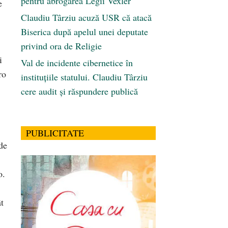
pentru abrogarea Legii Vexler
e
Claudiu Târziu acuză USR că atacă
Biserica după apelul unei deputate
privind ora de Religie
i
Val de incidente cibernetice în
ro
instituțiile statului. Claudiu Târziu
cere audit și răspundere publică
PUBLICITATE
de
o.
t