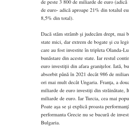
de peste 3 800 de miliarde de euro (adică
de euro- adică aproape 21% din totalul eur
8,5% din total).
Dacă stăm strâmb și judecăm drept, mai bin
state mici, dar extrem de bogate și cu leg
care au fost investite în tripleta Olanda-
bunăstare din aceste state. Iar restul con
euro investiții din afara granițelor. Iat
absorbit până în 2021 decât 986 de miliard
ori mai mult decât Ungaria. Franța, a do
miliarde de euro investiți din străinătate,
miliarde de euro. Iar Turcia, cea mai popu
Poate așa se și explică proasta performanță
performanta Grecie nu se bucură de investi
Bulgaria.