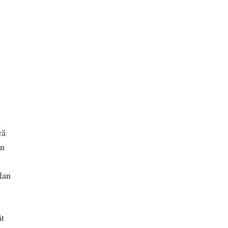
că
in
lan
ât