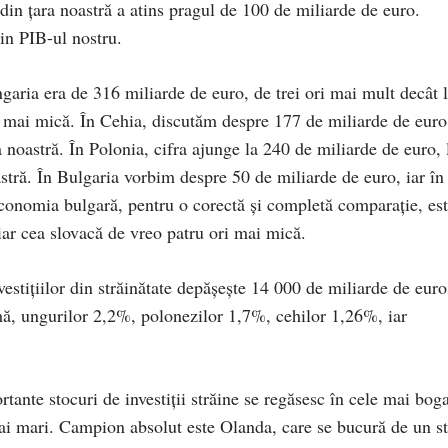
e din țara noastră a atins pragul de 100 de miliarde de euro.
in PIB-ul nostru.
Ungaria era de 316 miliarde de euro, de trei ori mai mult decât 
ri mai mică. În Cehia, discutăm despre 177 de miliarde de euro
noastră. În Polonia, cifra ajunge la 240 de miliarde de euro, 
tră. În Bulgaria vorbim despre 50 de miliarde de euro, iar în
conomia bulgară, pentru o corectă și completă comparație, es
iar cea slovacă de vreo patru ori mai mică.
nvestițiilor din străinătate depășește 14 000 de miliarde de euro
, ungurilor 2,2%, polonezilor 1,7%, cehilor 1,26%, iar
tante stocuri de investiții străine se regăsesc în cele mai bog
mai mari. Campion absolut este Olanda, care se bucură de un s