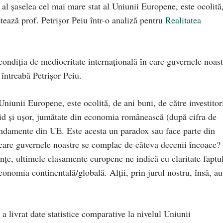
l șaselea cel mai mare stat al Uniunii Europene, este ocolită
notează prof. Petrișor Peiu într-o analiză pentru
Realitatea
condiția de mediocritate internațională în care guvernele noast
întreabă Petrișor Peiu.
niunii Europene, este ocolită, de ani buni, de către investitor
apid și ușor, jumătate din economia românească (după cifra de
randamente din UE. Este acesta un paradox sau face parte din
 care guvernele noastre se complac de câteva decenii încoace?
e, ultimele clasamente europene ne indică cu claritate faptu
economia continentală/globală. Alții, prin jurul nostru, însă, au
a livrat date statistice comparative la nivelul Uniunii