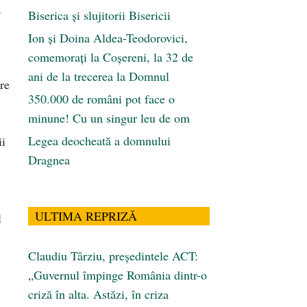
,
Biserica și slujitorii Bisericii
Ion și Doina Aldea-Teodorovici,
comemorați la Coșereni, la 32 de
ani de la trecerea la Domnul
re
350.000 de români pot face o
minune! Cu un singur leu de om
Legea deocheată a domnului
ii
Dragnea
ULTIMA REPRIZĂ
l
Claudiu Târziu, președintele ACT:
„Guvernul împinge România dintr-o
criză în alta. Astăzi, în criza