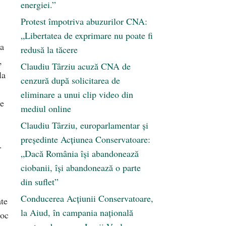
energiei.”
Protest împotriva abuzurilor CNA:
„Libertatea de exprimare nu poate fi
la
redusă la tăcere
,
Claudiu Târziu acuză CNA de
la
cenzură după solicitarea de
eliminare a unui clip video din
te
mediul online
Claudiu Târziu, europarlamentar și
președinte Acțiunea Conservatoare:
.
„Dacă România își abandonează
ciobanii, își abandonează o parte
din suflet”
Conducerea Acțiunii Conservatoare,
ate
la Aiud, în campania națională
toc