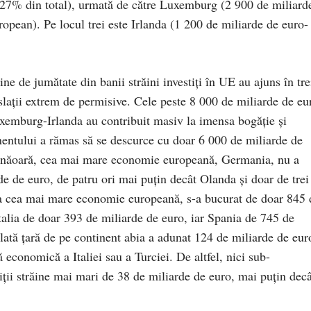
 27% din total), urmată de către Luxemburg (2 900 de miliard
opean). Pe locul trei este Irlanda (1 200 de miliarde de euro-
e de jumătate din banii străini investiți în UE au ajuns în tre
islații extrem de permisive. Cele peste 8 000 de miliarde de eu
Luxemburg-Irlanda au contribuit masiv la imensa bogăție și
tinentului a rămas să se descurce cu doar 6 000 de miliarde de
ă, bunăoară, cea mai mare economie europeană, Germania, nu a
e de euro, de patru ori mai puțin decât Olanda și doar de trei
ua cea mai mare economie europeană, s-a bucurat de doar 845 
 Italia de doar 393 de miliarde de euro, iar Spania de 745 de
lată țară de pe continent abia a adunat 124 de miliarde de eur
 economică a Italiei sau a Turciei. De altfel, nici sub-
ții străine mai mari de 38 de miliarde de euro, mai puțin decâ