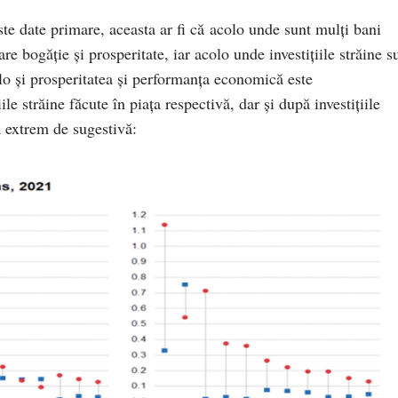
te date primare, aceasta ar fi că acolo unde sunt mulți bani
are bogăție și prosperitate, iar acolo unde investițiile străine s
o și prosperitatea și performanța economică este
le străine făcute în piața respectivă, dar și după investițiile
ta extrem de sugestivă: