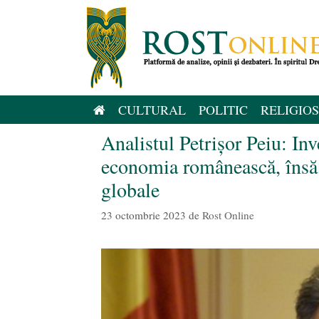
Sari
la
conținut
CULTURAL
POLITIC
RELIGIOS
Analistul Petrișor Peiu: Inv
economia românească, însă
globale
23 octombrie 2023
de
Rost Online