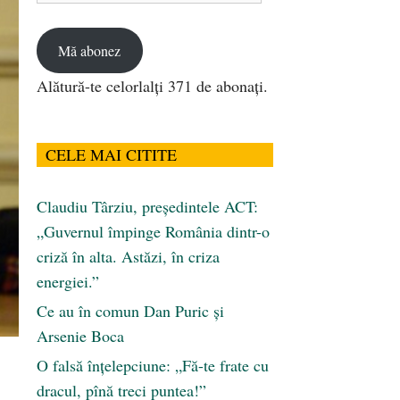
email
Mă abonez
Alătură-te celorlalți 371 de abonați.
CELE MAI CITITE
Claudiu Târziu, președintele ACT:
„Guvernul împinge România dintr-o
criză în alta. Astăzi, în criza
energiei.”
Ce au în comun Dan Puric şi
Arsenie Boca
O falsă înțelepciune: „Fă-te frate cu
dracul, pînă treci puntea!”