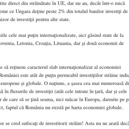
ite direct din străinătate în UE, dar nu au, decât într-o mică
vreme ce Ungara deține peste 2% din totalul banilor investiți de
zor de investiții pentru alte state.
ile cele mai puțin internaționalizate, aici găsind state de la
lovenia, Letonia, Croația, Lituania, dar și două economii de
e să reținem caracterul slab internaționalizat al economiei
României este atât de puțin permeabil investițiilor străine indi
e europene și globale. O națiune, a șasea cea mai numeroasă d
n fluxurile de investiții (atât cele intrate în țară, dar și cele
or de care să se țină seama, nici măcar în Europa, darmite pe p
ct, faptul că România nu există pe harta economiei globale.
r se cred sufocați de investitorii străini! Asta nu ne arată dec