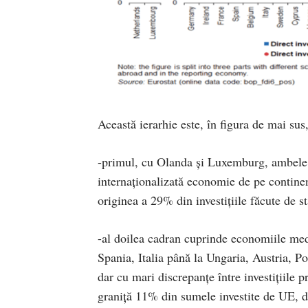
Această ierarhie este, în figura de mai sus,
-primul, cu Olanda și Luxemburg, ambele l
internaționalizată economie de pe continent
originea a 29% din investițiile făcute de s
-al doilea cadran cuprinde economiile med
Spania, Italia până la Ungaria, Austria, Po
dar cu mari discrepanțe între investițiile 
graniță 11% din sumele investite de UE, da