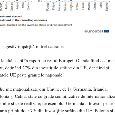
 sugestiv împărțită în trei cadrane:
a altă scară în raport cu restul Europei, Olanda fiind cea mai
, deținând 27% din investițiile străine din UE, dar fiind și
tatele UE peste granițele naționale!
iu internaționalizate din Uniune, de la Germania, Irlanda,
lonia și Cehia, state cu grade semnificative de internaționaliza
primite și cele realizate; de exemplu, Germania a investit peste
r a primit doar 7% din investițiile străine din UE. Polonia și