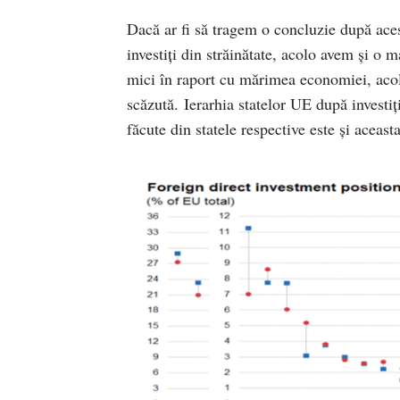
Dacă ar fi să tragem o concluzie după aces
investiți din străinătate, acolo avem și o m
mici în raport cu mărimea economiei, acol
scăzută. Ierarhia statelor UE după investiții
făcute din statele respective este și aceas