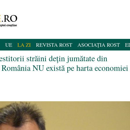
UE
LA ZI
REVISTA ROST
ASOCIAȚIA ROST
E
estitorii străini dețin jumătate din
 România NU există pe harta economiei