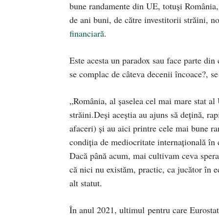
bune randamente din UE, totuși România, a
de ani buni, de către investitorii străini, 
financiară
.
Este acesta un paradox sau face parte din 
se complac de câteva decenii încoace?, se 
„România, al șaselea cel mai mare stat al U
străini.Deși aceștia au ajuns să dețină, r
afaceri) și au aici printre cele mai bune 
condiția de mediocritate internațională în
Dacă până acum, mai cultivam ceva speranț
că nici nu existăm, practic, ca jucător în 
alt statut.
În anul 2021, ultimul pentru care Eurostat 